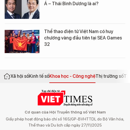
Á – Thái Bình Dương là ai?
Thể thao điện tử Việt Nam có huy
chương vàng đầu tiên tại SEA Games
32
Xã hội số
Kinh tế số
Khoa học - Công nghệ
Thị trường số
Th
Cơ quan của Hội Truyền thông số Việt Nam
Giấy phép hoạt động báo chí số 165/GP-BVHTTDL do Bộ Văn hóa,
Thể thao và Du lịch cấp ngày 27/11/2025