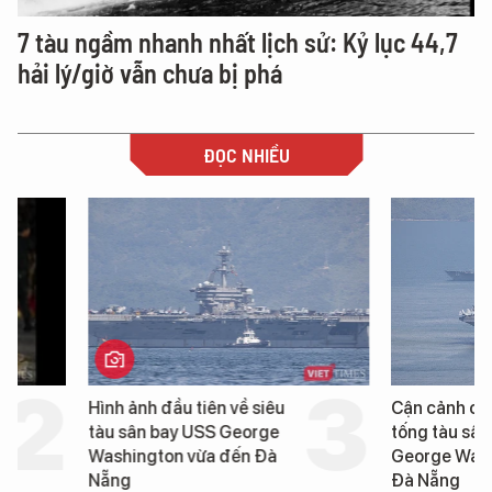
7 tàu ngầm nhanh nhất lịch sử: Kỷ lục 44,7
hải lý/giờ vẫn chưa bị phá
ĐỌC NHIỀU
Hình ảnh đầu tiên về siêu
Cận cảnh chiến hạm 
tàu sân bay USS George
tống tàu sân bay USS
Washington vừa đến Đà
George Washington 
Nẵng
Đà Nẵng