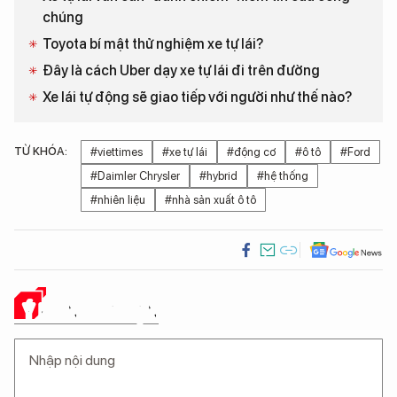
chúng
Toyota bí mật thử nghiệm xe tự lái?
Đây là cách Uber dạy xe tự lái đi trên đường
Xe lái tự động sẽ giao tiếp với người như thế nào?
TỪ KHÓA:
#viettimes
#xe tự lái
#động cơ
#ô tô
#Ford
#Daimler Chrysler
#hybrid
#hệ thống
#nhiên liệu
#nhà sản xuất ô tô
Ý KIẾN CỦA BẠN