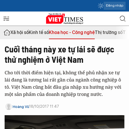
Đăng nhập
Xã hội số
Kinh tế số
Khoa học - Công nghệ
Thị trường số
Th
Cuối tháng này xe tự lái sẽ được
thử nghiệm ở Việt Nam
Cho tới thời điểm hiện tại, không thể phủ nhận xe tự
lái đang là tương lai rất gần của ngành công nghiệp ô
tô. Việt Nam cũng bắt đầu gia nhập xu hướng này với
một sản phẩm của doanh nghiệp trong nước.
18/10/2017 11:47
Hoàng Vũ