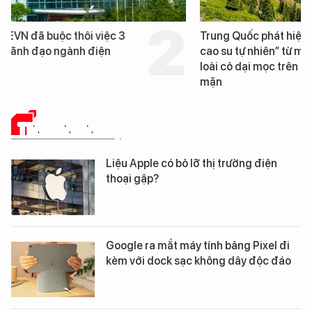
Trung Quốc phát hiện “mỏ
Loạt dự án bất động 
cao su tự nhiên” từ một
Đà Nẵng sắp bị kiểm t
loài cỏ dại mọc trên đất
mặn
TIN CÔNG NGHỆ
Liệu Apple có bỏ lỡ thị trường điện
thoại gập?
Google ra mắt máy tính bảng Pixel đi
kèm với dock sạc không dây độc đáo