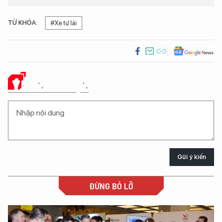
TỪ KHÓA:
#Xe tự lái
Ý KIẾN CỦA BẠN
Gửi ý kiến
ĐỪNG BỎ LỠ