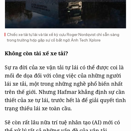
Chiếc xe tải tự lái và tài xế kỳ cựu Roger Nordqvist chỉ sẵn sàng
trong trường hợp gặp sự cố bất ngờ. Ảnh Tech Xplore
Không còn tài xế xe tải?
Sự ra đời của xe vận tải tự lái có thể được coi là
mối đe dọa đối với công việc của những người
lái xe tải, một trong những nghề phổ biến nhất
trên thế giới. Nhưng Hafmar khẳng định sự cần
thiết của xe tự lái, trước hết là để giải quyết tình
trạng thiếu lái xe toàn cầu.
Sẽ còn rất lâu nữa trí tuệ nhân tạo (AI) mới có
thể xử lý tất cả những vấn đề của vận tải.