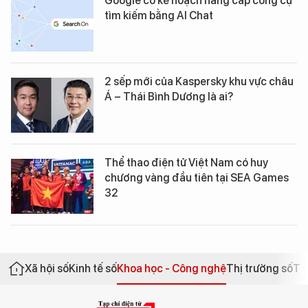
Google có kế hoạch nâng cấp công cụ
tìm kiếm bằng AI Chat
2 sếp mới của Kaspersky khu vực châu
Á – Thái Bình Dương là ai?
Thể thao điện tử Việt Nam có huy
chương vàng đầu tiên tại SEA Games
32
Xã hội số
Kinh tế số
Khoa học - Công nghệ
Thị trường số
Th