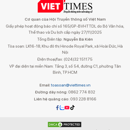
Cơ quan của Hội Truyền thông số Việt Nam
Giấy phép hoạt động báo chí số 165/GP-BVHTTDL do Bộ Văn hóa,
Thể thao và Du lịch cấp ngày 27/11/2025
Tổng Biên tập:
Nguyễn Bá Kiên
Tòa soạn: LK16-18, Khu đô thị Hinode Royal Park, xã Hoài Đức, Hà
Nội
Điện thoại/fax: (024)32 151175
VP đại diện tại miền Nam: Tầng 3, số 54, đường C1, phường Tân
Bình, TP.HCM
Email:
toasoan@viettimes.vn
Đường dây nóng:
0862 774 832
Liên hệ quảng cáo:
093 228 8166