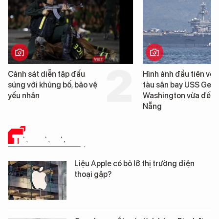
Hình ảnh đầu tiên về siêu
Cận cảnh chiến hạm 
tàu sân bay USS George
tống tàu sân bay USS
Washington vừa đến Đà
George Washington 
Nẵng
Đà Nẵng
TIN CÔNG NGHỆ
Liệu Apple có bỏ lỡ thị trường điện
thoại gập?