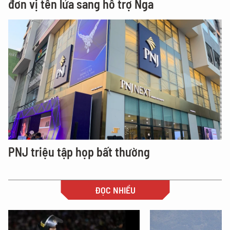
đơn vị tên lửa sang hỗ trợ Nga
PNJ triệu tập họp bất thường
ĐỌC NHIỀU