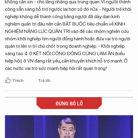
không cần xin - cho lằng nhằng qua trung quan. Vì người thành
công sẵn sàng hỗ trợ ngược lại hơn số đó nữa. - Người trẻ khởi
nghiệp không dễ thành công bằng người đã dày dạn kinh
nghiệm quản trị đâu nên cần BẮT BUỘC tiêu chuẩn về KINH
NGHIỆM NĂNG LỰC QUẢN TRỊ vào để các nhóm nghiên cứu
nhóm khởi nghiệp tìm người đồng hành hoặc đưa vai trò người
quản trị lên vị trí chủ chốt trong doanh nghiệp. - Khởi nghiệp
sáng tạo 4. 0 KẾT NỐI CỘNG ĐỒNG CÙNG LÀM ĂN (kiểu
hiệp hội) ở VN đang rất yếu, cần khuyến khích hỗ trợ mạnh. Ở
các nước vai trò sức mạnh hiệp hội rất quan trọng!
Thích
Trả lời
ĐỪNG BỎ LỠ