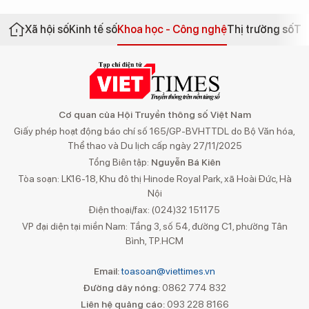
Xã hội số
Kinh tế số
Khoa học - Công nghệ
Thị trường số
Th
Cơ quan của Hội Truyền thông số Việt Nam
Giấy phép hoạt động báo chí số 165/GP-BVHTTDL do Bộ Văn hóa,
Thể thao và Du lịch cấp ngày 27/11/2025
Tổng Biên tập:
Nguyễn Bá Kiên
Tòa soạn: LK16-18, Khu đô thị Hinode Royal Park, xã Hoài Đức, Hà
Nội
Điện thoại/fax: (024)32 151175
VP đại diện tại miền Nam: Tầng 3, số 54, đường C1, phường Tân
Bình, TP.HCM
Email:
toasoan@viettimes.vn
Đường dây nóng:
0862 774 832
Liên hệ quảng cáo:
093 228 8166