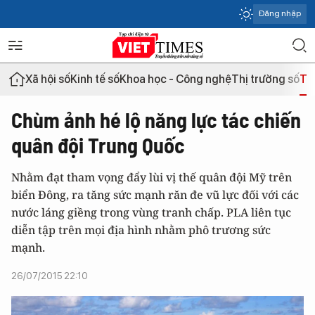
Đăng nhập
Xã hội số
Kinh tế số
Khoa học - Công nghệ
Thị trường số
Th
Chùm ảnh hé lộ năng lực tác chiến
quân đội Trung Quốc
Nhằm đạt tham vọng đẩy lùi vị thế quân đội Mỹ trên
biển Đông, ra tăng sức mạnh răn đe vũ lực đối với các
nước láng giềng trong vùng tranh chấp. PLA liên tục
diễn tập trên mọi địa hình nhằm phô trương sức
mạnh.
26/07/2015 22:10