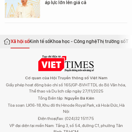
áp lực lớn lên giá cả
Xã hội số
Kinh tế số
Khoa học - Công nghệ
Thị trường số
Th
Cơ quan của Hội Truyền thông số Việt Nam
Giấy phép hoạt động báo chí số 165/GP-BVHTTDL do Bộ Văn hóa,
Thể thao và Du lịch cấp ngày 27/11/2025
Tổng Biên tập:
Nguyễn Bá Kiên
Tòa soạn: LK16-18, Khu đô thị Hinode Royal Park, xã Hoài Đức, Hà
Nội
Điện thoại/fax: (024)32 151175
VP đại diện tại miền Nam: Tầng 3, số 54, đường C1, phường Tân
Bình, TP.HCM