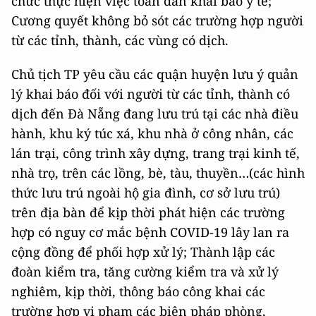
chức thực hiện việc toàn dân khai báo y tế;
Cương quyết không bỏ sót các trường hợp người
từ các tỉnh, thành, các vùng có dịch.
Chủ tịch TP yêu cầu các quận huyện lưu ý quản
lý khai báo đối với người từ các tỉnh, thành có
dịch đến Đà Nẵng đang lưu trú tại các nhà điều
hành, khu ký túc xá, khu nhà ở công nhân, các
lán trại, công trình xây dựng, trang trại kinh tế,
nhà trọ, trên các lồng, bè, tàu, thuyền…(các hình
thức lưu trú ngoài hộ gia đình, cơ sở lưu trú)
trên địa bàn để kịp thời phát hiện các trường
hợp có nguy cơ mắc bệnh COVID-19 lây lan ra
cộng đồng để phối hợp xử lý; Thành lập các
đoàn kiểm tra, tăng cường kiểm tra và xử lý
nghiêm, kịp thời, thông báo công khai các
trường hợp vi phạm các biện pháp phòng,