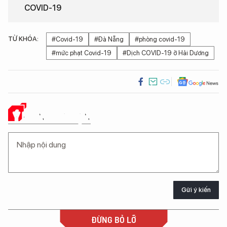
COVID-19
TỪ KHÓA:
#Covid-19
#Đà Nẵng
#phòng covid-19
#mức phạt Covid-19
#Dịch COVID-19 ở Hải Dương
Ý KIẾN CỦA BẠN
Gửi ý kiến
ĐỪNG BỎ LỠ