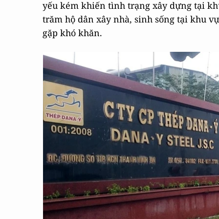
yếu kém khiến tình trạng xây dựng tại kh
trăm hộ dân xây nhà, sinh sống tại khu vự
gặp khó khăn.