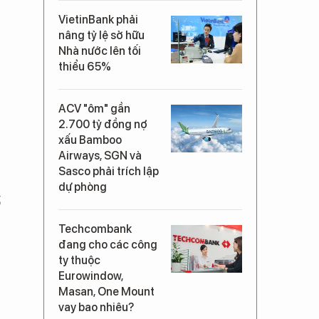
VietinBank phải
nâng tỷ lệ sở hữu
Nhà nước lên tối
thiểu 65%
ACV "ôm" gần
2.700 tỷ đồng nợ
xấu Bamboo
Airways, SGN và
Sasco phải trích lập
dự phòng
ố
Techcombank
đang cho các công
ty thuộc
Eurowindow,
Masan, One Mount
vay bao nhiêu?