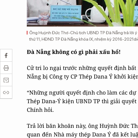
Ông Huỳnh Đức Thơ-Chủ tịch UBND TP Đà Nẵng trả lời ý kiế
thứ 11, HĐND TP Đà Nẵng khóa IX, nhiệm kỳ 2016-2021diễn
Đà Nẵng không có gì phải xấu hổ!
Cử tri lo ngại trước những quyết định bấ
Nẵng bị Công ty CP Thép Dana Ý khởi kiện
“Những người quyết định cho làm các dự á
Thép Dana-Ý kiện UBND TP thì giải quyết
Chính hỏi.
Trả lời băn khoăn này, ông Huỳnh Đức Thơ
quan đến Nhà máy thép Dana Ý đã kết luận