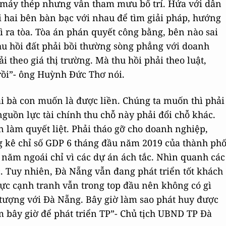
 máy thép nhưng vẫn tham mưu bố trí. Hứa với dân
i hai bên bàn bạc với nhau để tìm giải pháp, hướng
 ra tòa. Tòa án phán quyết công bằng, bên nào sai
u hồi đất phải bồi thường sòng phẳng với doanh
i theo giá thị trường. Mà thu hồi phải theo luật,
rồi”- ông Huỳnh Đức Thơ nói.
i bà con muốn là được liền. Chúng ta muốn thì phải
guồn lực tài chính thu chỗ này phải đổi chỗ khác.
 làm quyết liệt. Phải tháo gỡ cho doanh nghiệp,
g kê chỉ số GDP 6 tháng đầu năm 2019 của thành ph
 năm ngoái chỉ vì các dự án ách tắc. Nhìn quanh các
 Tuy nhiên, Đà Nẵng vẫn đang phát triển tốt khách
lực cạnh tranh vẫn trong top đầu nên không có gì
 tượng với Đà Nẵng. Bây giờ làm sao phát huy được
m bây giờ để phát triển TP”- Chủ tịch UBND TP Đà