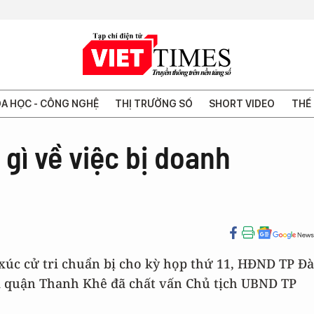
A HỌC - CÔNG NGHỆ
THỊ TRƯỜNG SỐ
SHORT VIDEO
THẾ 
 gì về việc bị doanh
p xúc cử tri chuẩn bị cho kỳ họp thứ 11, HĐND TP Đà
ri quận Thanh Khê đã chất vấn Chủ tịch UBND TP