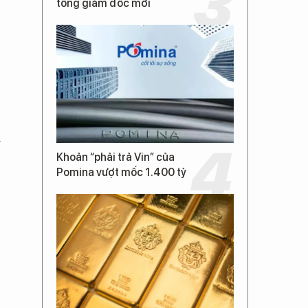
tổng giám đốc mới
g
Khoản “phải trả Vin” của
Pomina vượt mốc 1.400 tỷ