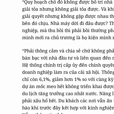
“Quy hoạch chỗ đó không được bố trí nhà
giải tỏa nhưng không giải tỏa được. Và kh
giải quyết nhưng không gặp được nhau thì
bên đó chịu. Nhà máy dời đi đâu được? Th
nghiệp, mà thu hồi thì phải bồi thường phả
mình mới ra chủ trương là họ kiện mình 
“Phải thông cảm và chia sẻ chứ không phả
bàn bạc với nhà đầu tư và liên quan đến n
Hệ thống chính trị cấp ủy đến chính quyền
doanh nghiệp làm ra của cải xã hội. Thốn
chỉ còn 6,1%, giảm hơn 1% so với cùng kỳ
dự án mốc meo hết không triển khai được.
du lịch tăng trưởng cao nhất nước. Năng 
phải xấu hổ hết. Du khách các nơi vẫn ấn
hào khí trước đây kết hợp với kinh nghiệ