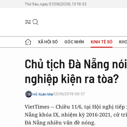
Thứ Sáu, ngày 07/08/2026, 13:18:33
XÃ HỘI SỐ
GÓC NHÌN
KINH TẾ SỐ
KHO
Chủ tịch Đà Nẵng nói
nghiệp kiện ra tòa?
12/06/2019 06:37
Hồ Xuân Mai
VietTimes -- Chiều 11/6, tại Hội nghị tiế
Nẵng khóa IX, nhiệm kỳ 2016-2021, cử t
Đà Nẵng nhiều vấn đề nóng.