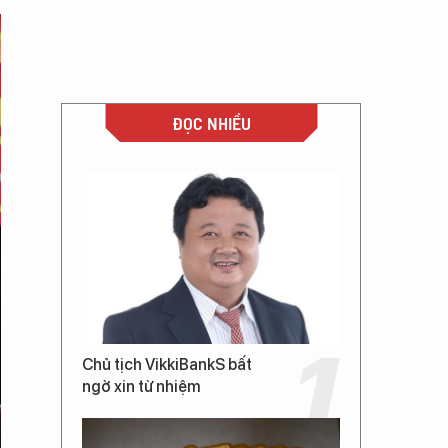
ĐỌC NHIỀU
Chủ tịch VikkiBankS bất
ngờ xin từ nhiệm