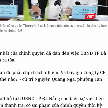
n cử tri quận Thanh Khê tại Hội nghị tiếp xúc cử tri chuẩn bị cho kỳ họp
 ra chiều 11/6.
t nhất của chính quyền đã dẫn đến việc UBND TP Đà
 ra tòa.
n đó phải chịu trách nhiệm. Và bây giờ Công ty CP
 thế nào?”- cử tri Nguyễn Quang Nga, phường Tân
-Chủ tịch UBND TP Đà Nẵng cho biết, sự việc liên
 thanh tra, có sai phạm của chính quyền thời kỳ