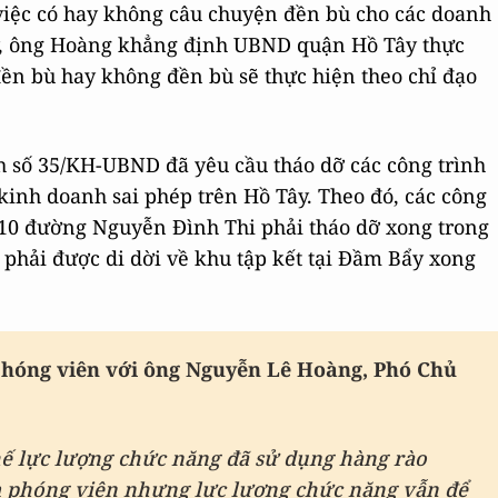
 việc có hay không câu chuyện đền bù cho các doanh
y, ông Hoàng khẳng định UBND quận Hồ Tây thực
đền bù hay không đền bù sẽ thực hiện theo chỉ đạo
 số 35/KH-UBND đã yêu cầu tháo dỡ các công trình
kinh doanh sai phép trên Hồ Tây. Theo đó, các công
2-10 đường Nguyễn Đình Thi phải tháo dỡ xong trong
 phải được di dời về khu tập kết tại Đầm Bẩy xong
phóng viên với ông Nguyễn Lê Hoàng, Phó Chủ
hế lực lượng chức năng đã sử dụng hàng rào
m phóng viên nhưng lực lượng chức năng vẫn để