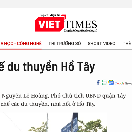
A HỌC - CÔNG NGHỆ
THỊ TRƯỜNG SỐ
SHORT VIDEO
THẾ 
ế du thuyền Hồ Tây
ông Nguyễn Lê Hoàng, Phó Chủ tịch UBND quận Tây
chế các du thuyền, nhà nổi ở Hồ Tây.