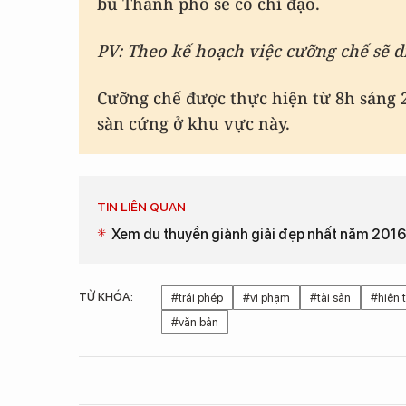
bù Thành phố sẽ có chỉ đạo.
PV: Theo kế hoạch việc cưỡng chế sẽ d
Cưỡng chế được thực hiện từ 8h sáng 2
sàn cứng ở khu vực này.
TIN LIÊN QUAN
Xem du thuyền giành giải đẹp nhất năm 201
TỪ KHÓA:
#trái phép
#vi phạm
#tài sản
#hiện 
#văn bản