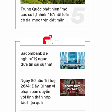
Trung Quốc phát hiện “mỏ
cao su tự nhiên” từ một loài
cỏ dại mọc trên đất mặn
TIN MỚI
Sacombank đề
nghị xử lý người
đưa tin sai sự thật
Ngày Sở hữu Trí tuệ
26/4: Đẩy lùi nạn vi
phạm bản quyền
với tinh thần hợp
tác hiệu quả