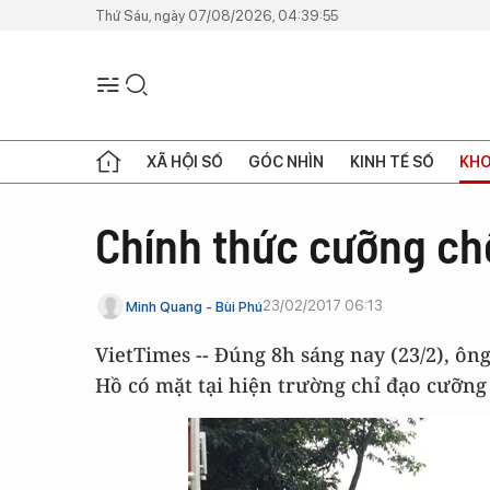
Thứ Sáu, ngày 07/08/2026, 04:39:55
XÃ HỘI SỐ
GÓC NHÌN
KINH TẾ SỐ
KHO
Chính thức cưỡng ch
23/02/2017 06:13
Minh Quang - Bùi Phú
VietTimes -- Đúng 8h sáng nay (23/2), 
Hồ có mặt tại hiện trường chỉ đạo cưỡng 