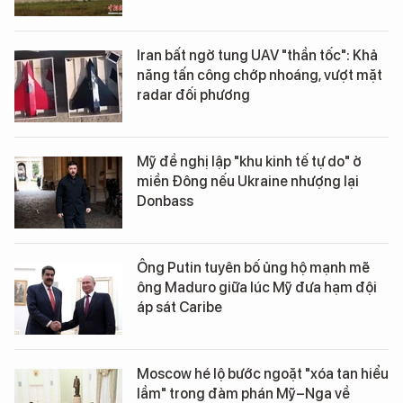
Iran bất ngờ tung UAV "thần tốc": Khả
năng tấn công chớp nhoáng, vượt mặt
radar đối phương
Mỹ đề nghị lập "khu kinh tế tự do" ở
miền Đông nếu Ukraine nhượng lại
Donbass
Ông Putin tuyên bố ủng hộ mạnh mẽ
ông Maduro giữa lúc Mỹ đưa hạm đội
áp sát Caribe
Moscow hé lộ bước ngoặt "xóa tan hiểu
lầm" trong đàm phán Mỹ–Nga về