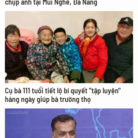
chụp ảnh tại Mũi Nghê, Đà Nẵng
Cụ bà 111 tuổi tiết lộ bí quyết "tập luyện"
hàng ngày giúp bà trường thọ