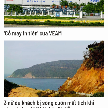
'Cỗ máy in tiền' của VEAM
3 nữ du khách bị sóng cuốn mất tích khi