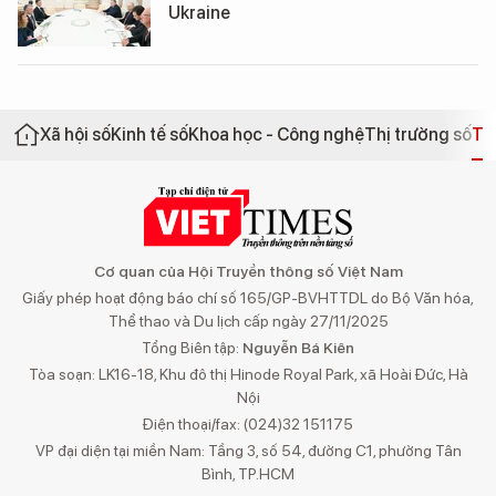
Ukraine
Xã hội số
Kinh tế số
Khoa học - Công nghệ
Thị trường số
Th
Cơ quan của Hội Truyền thông số Việt Nam
Giấy phép hoạt động báo chí số 165/GP-BVHTTDL do Bộ Văn hóa,
Thể thao và Du lịch cấp ngày 27/11/2025
Tổng Biên tập:
Nguyễn Bá Kiên
Tòa soạn: LK16-18, Khu đô thị Hinode Royal Park, xã Hoài Đức, Hà
Nội
Điện thoại/fax: (024)32 151175
VP đại diện tại miền Nam: Tầng 3, số 54, đường C1, phường Tân
Bình, TP.HCM