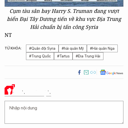
Cụm tàu sân bay Harry S. Truman đang vượt
biển Đại Tây Dương tiến về khu vực Địa Trung
Hải chuẩn bị tấn công Syria
NT
TỪ KHÓA:
#Quân đội Syria
#hải quân Mỹ
#Hải quân Nga
#Trung Quốc
#Tartus
#Địa Trung Hải
Ý KIẾN CỦA BẠN