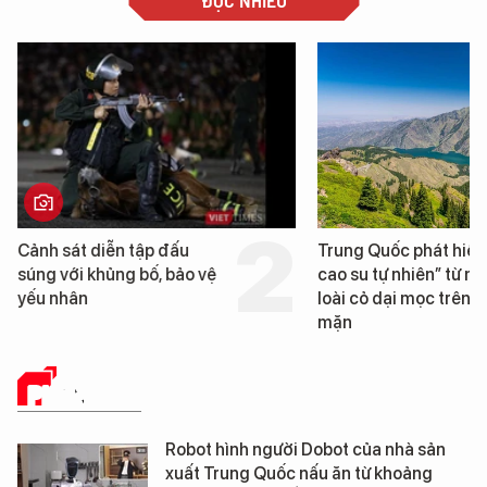
ĐỌC NHIỀU
Trung Quốc phát hiện “mỏ
Loạt dự án bất động 
cao su tự nhiên” từ một
Đà Nẵng sắp bị kiểm t
loài cỏ dại mọc trên đất
mặn
PHÂN TÍCH
Robot hình người Dobot của nhà sản
xuất Trung Quốc nấu ăn từ khoảng