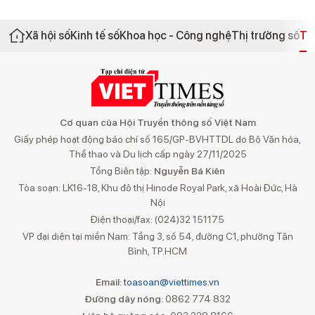
Xã hội số
Kinh tế số
Khoa học - Công nghệ
Thị trường số
Th
Cơ quan của Hội Truyền thông số Việt Nam
Giấy phép hoạt động báo chí số 165/GP-BVHTTDL do Bộ Văn hóa,
Thể thao và Du lịch cấp ngày 27/11/2025
Tổng Biên tập:
Nguyễn Bá Kiên
Tòa soạn: LK16-18, Khu đô thị Hinode Royal Park, xã Hoài Đức, Hà
Nội
Điện thoại/fax: (024)32 151175
VP đại diện tại miền Nam: Tầng 3, số 54, đường C1, phường Tân
Bình, TP.HCM
Email:
toasoan@viettimes.vn
Đường dây nóng:
0862 774 832