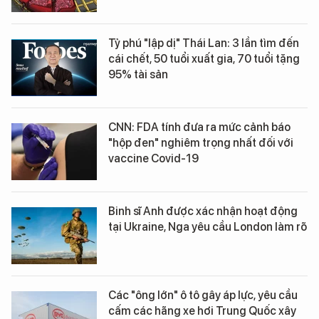
Tỷ phú "lập dị" Thái Lan: 3 lần tìm đến
cái chết, 50 tuổi xuất gia, 70 tuổi tặng
95% tài sản
CNN: FDA tính đưa ra mức cảnh báo
"hộp đen" nghiêm trọng nhất đối với
vaccine Covid-19
Binh sĩ Anh được xác nhận hoạt động
tại Ukraine, Nga yêu cầu London làm rõ
Các "ông lớn" ô tô gây áp lực, yêu cầu
cấm các hãng xe hơi Trung Quốc xây