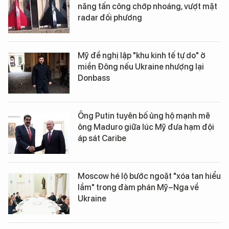
năng tấn công chớp nhoáng, vượt mặt
radar đối phương
Mỹ đề nghị lập "khu kinh tế tự do" ở
miền Đông nếu Ukraine nhượng lại
Donbass
Ông Putin tuyên bố ủng hộ mạnh mẽ
ông Maduro giữa lúc Mỹ đưa hạm đội
áp sát Caribe
Moscow hé lộ bước ngoặt "xóa tan hiểu
lầm" trong đàm phán Mỹ–Nga về
Ukraine