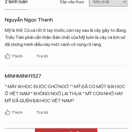
2 bình luận
Sắp xếp theo:
Nguyễn Ngọc Thanh
Mỹ là thế: Củ cà rốt ở tay trước, còn tay sau là cây gậy to đùng.
Triều Tiên phải cẩn thận. Bản chất của Mỹ luôn là vậy và lịch sử
đã chứng minh điều này một cách vô cùng rõ ràng
Thích
Trả lời
MINHMINH1527
" MẤY AI HỌC ĐƯỢC CHỮ NGỜ "! MỸ ĐÃ CÓ MỘT BÀI HỌC
Ở VIỆT NAM " KHÔNG NGỜ LẠI THUA " MỸ CÒN NHỚ HAY
MỸ ĐÃ QUÊN BÀI HỌC VIỆT NAM?
Thích
Trả lời