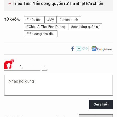
Triều Tiên "tấn công quyến rũ" hạ nhiệt lửa chiến
TỪ KHÓA:
#triều tiên
#Mỹ
#chiến tranh
#Châu Á-Thái Bình Dương
#cân bằng quân sự
#tấn công phủ đầu
Ý KIẾN CỦA BẠN
Gửi ý kiến