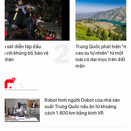
Trung Quốc phát hiện “mỏ
Loạt dự án bất động 
cao su tự nhiên” từ một
Đà Nẵng sắp bị kiểm t
loài cỏ dại mọc trên đất
mặn
PHÂN TÍCH
Robot hình người Dobot của nhà sản
xuất Trung Quốc nấu ăn từ khoảng
cách 1.800 km bằng kính VR