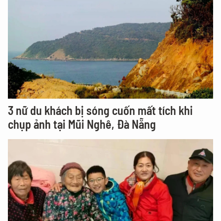
3 nữ du khách bị sóng cuốn mất tích khi
chụp ảnh tại Mũi Nghê, Đà Nẵng