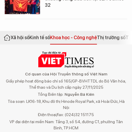
32
Xã hội số
Kinh tế số
Khoa học - Công nghệ
Thị trường số
Th
Cơ quan của Hội Truyền thông số Việt Nam
Giấy phép hoạt động báo chí số 165/GP-BVHTTDL do Bộ Văn hóa,
Thể thao và Du lịch cấp ngày 27/11/2025
Tổng Biên tập:
Nguyễn Bá Kiên
Tòa soạn: LK16-18, Khu đô thị Hinode Royal Park, xã Hoài Đức, Hà
Nội
Điện thoại/fax: (024)32 151175
VP đại diện tại miền Nam: Tầng 3, số 54, đường C1, phường Tân
Bình, TP.HCM