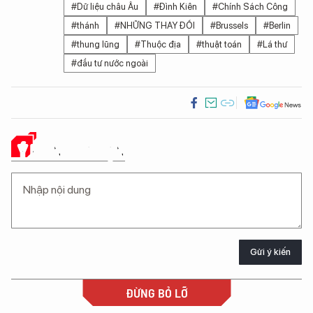
#Dữ liệu châu Âu
#Đình Kiên
#Chính Sách Công
#thánh
#NHỮNG THAY ĐỔI
#Brussels
#Berlin
#thung lũng
#Thuộc địa
#thuật toán
#Lá thư
#đầu tư nước ngoài
Ý KIẾN CỦA BẠN
Gửi ý kiến
ĐỪNG BỎ LỠ