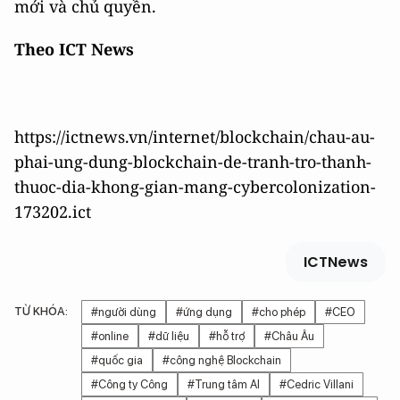
mới và chủ quyền.
Theo ICT News
https://ictnews.vn/internet/blockchain/chau-au-
phai-ung-dung-blockchain-de-tranh-tro-thanh-
thuoc-dia-khong-gian-mang-cybercolonization-
173202.ict
ICTNews
TỪ KHÓA:
#người dùng
#ứng dụng
#cho phép
#CEO
#online
#dữ liệu
#hỗ trợ
#Châu Âu
#quốc gia
#công nghệ Blockchain
#Công ty Công
#Trung tâm AI
#Cedric Villani