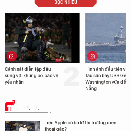
ĐỌC NHIỀU
 sát diễn tập đấu
Hình ảnh đầu tiên về siêu
 với khủng bố, bảo vệ
tàu sân bay USS George
nhân
Washington vừa đến Đà
Nẵng
TIN CÔNG NGHỆ
Liệu Apple có bỏ lỡ thị trường điện
thoại gập?