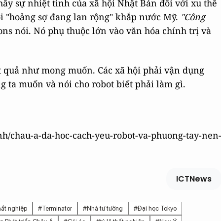
ấy sự nhiệt tình của xã hội Nhật Bản đối với xu thế
ỗi "hoảng sợ đang lan rộng" khắp nước Mỹ.
"Công
ons nói. Nó phụ thuộc lớn vào văn hóa chính trị và
t quả như mong muốn. Các xã hội phải vận dụng
ta muốn và nói cho robot biết phải làm gì.
inh/chau-a-da-hoc-cach-yeu-robot-va-phuong-tay-nen
ICTNews
ất nghiệp
#Terminator
#Nhà tư tưởng
#Đại học Tokyo