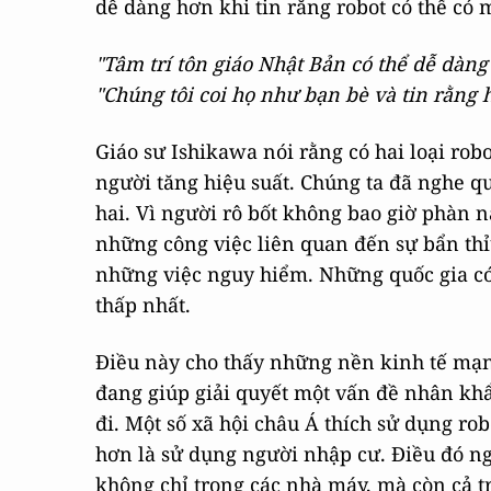
dễ dàng hơn khi tin rằng robot có thể có m
"Tâm trí tôn giáo Nhật Bản có thể dễ dàng
"Chúng tôi coi họ như bạn bè và tin rằng 
Giáo sư Ishikawa nói rằng có hai loại robo
người tăng hiệu suất. Chúng ta đã nghe quá
hai. Vì người rô bốt không bao giờ phàn 
những công việc liên quan đến sự bẩn thỉ
những việc nguy hiểm. Những quốc gia có 
thấp nhất.
Điều này cho thấy những nền kinh tế mạn
đang giúp giải quyết một vấn đề nhân khẩ
đi. Một số xã hội châu Á thích sử dụng rob
hơn là sử dụng người nhập cư. Điều đó n
không chỉ trong các nhà máy, mà còn cả t