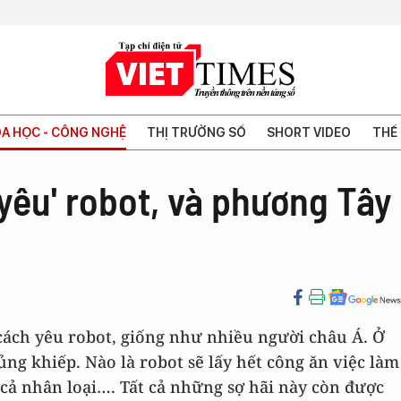
A HỌC - CÔNG NGHỆ
THỊ TRƯỜNG SỐ
SHORT VIDEO
THẾ 
yêu' robot, và phương Tây
 cách yêu robot, giống như nhiều người châu Á. Ở
ủng khiếp. Nào là robot sẽ lấy hết công ăn việc làm
t cả nhân loại…. Tất cả những sợ hãi này còn được