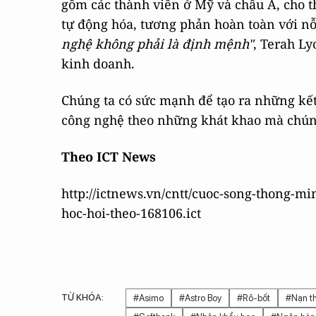
gồm các thành viên ở Mỹ và châu Á, cho th
tự động hóa, tương phản hoàn toàn với n
nghệ không phải là định mệnh"
, Terah Ly
kinh doanh.
Chúng ta có sức mạnh để tạo ra những kế
công nghệ theo những khát khao mà chúng 
Theo ICT News
http://ictnews.vn/cntt/cuoc-song-thong-m
hoc-hoi-theo-168106.ict
TỪ KHÓA:
#Asimo
#Astro Boy
#Rô-bốt
#Nạn th