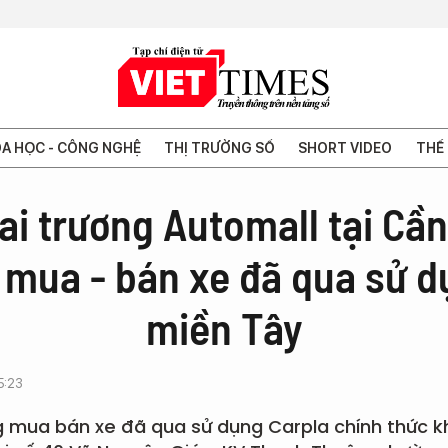
A HỌC - CÔNG NGHỆ
THỊ TRƯỜNG SỐ
SHORT VIDEO
THẾ 
ai trương Automall tại Cầ
 mua - bán xe đã qua sử 
miền Tây
5:23
g mua bán xe đã qua sử dụng Carpla chính thức k