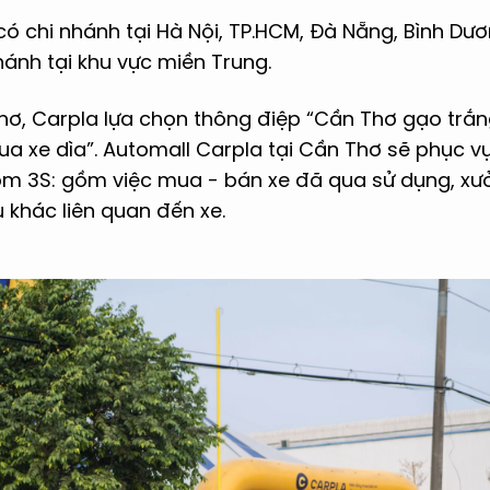
 có chi nhánh tại Hà Nội, TP.HCM, Đà Nẵng, Bình Dư
ánh tại khu vực miền Trung.
hơ, Carpla lựa chọn thông điệp “Cần Thơ gạo trắn
a xe dìa”. Automall Carpla tại Cần Thơ sẽ phục v
m 3S: gồm việc mua - bán xe đã qua sử dụng, xưở
 khác liên quan đến xe.