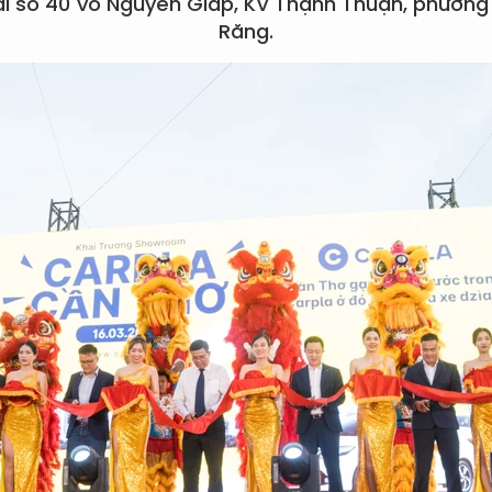
i số 40 Võ Nguyên Giáp, KV Thạnh Thuận, phường
Răng.