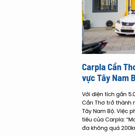
Carpla Cần Thơ
vực Tây Nam 
Với diện tích gần 5
Cần Thơ trở thành 
Tây Nam Bộ. Việc p
tiêu của Carpla: “M
đa không quá 200k