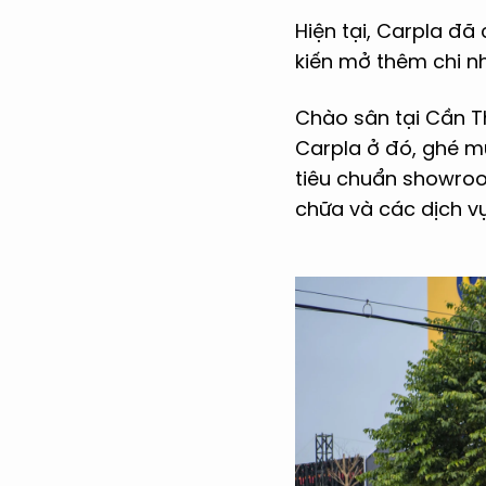
Hiện tại, Carpla đã
kiến mở thêm chi nh
Chào sân tại Cần T
Carpla ở đó, ghé mu
tiêu chuẩn showroo
chữa và các dịch vụ