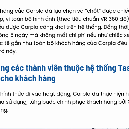
 hàng của Carpla đã lựa chọn và “chốt” được chiế
ếp, vì toàn bộ hình ảnh (theo tiêu chuẩn VR 360 độ)
ều được Carpla công khai trên hệ thống. Đồng thời
vòng 5 ngày mà không mất chi phí nếu như chiếc x
hực tế gần như toàn bộ khách hàng của Carpla đề
rả này.
ng các thành viên thuộc hệ thống Ta
ời cho khách hàng
ính thức đi vào hoạt động, Carpla đã thực hiện hơ
a sử dụng, từng bước chinh phục khách hàng bởi 3
ợng.