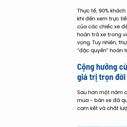
Thực tế, 90% khách
khi đến xem trực ti
của các chiếc xe đ
hoàn trả xe trong 
vọng. Tuy nhiên, t
“đặc quyền” hoàn t
Cộng hưởng cù
giá trị trọn đ
Sau hơn một năm ch
mua - bán xe đã qu
cam kết và chất lư