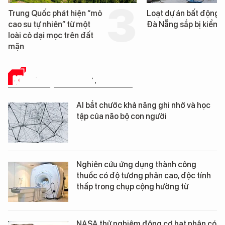
Trung Quốc phát hiện “mỏ
Loạt dự án bất động 
cao su tự nhiên” từ một
Đà Nẵng sắp bị kiểm t
loài cỏ dại mọc trên đất
mặn
KHOA HỌC THƯỜNG THỨC
AI bắt chước khả năng ghi nhớ và học
tập của não bộ con người
Nghiên cứu ứng dụng thành công
thuốc có độ tương phản cao, độc tính
thấp trong chụp cộng hưởng từ
NASA thử nghiệm động cơ hạt nhân có