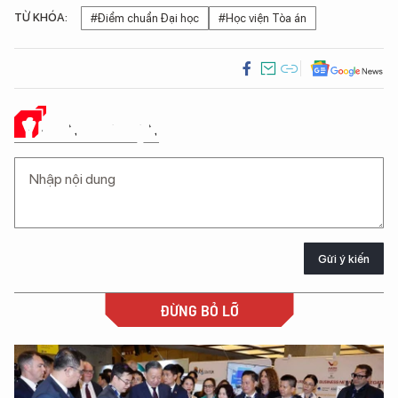
TỪ KHÓA:
#Điểm chuẩn Đại học
#Học viện Tòa án
Ý KIẾN CỦA BẠN
Gửi ý kiến
ĐỪNG BỎ LỠ