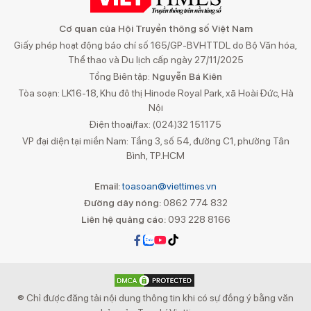
Cơ quan của Hội Truyền thông số Việt Nam
Giấy phép hoạt động báo chí số 165/GP-BVHTTDL do Bộ Văn hóa,
Thể thao và Du lịch cấp ngày 27/11/2025
Tổng Biên tập:
Nguyễn Bá Kiên
Tòa soạn: LK16-18, Khu đô thị Hinode Royal Park, xã Hoài Đức, Hà
Nội
Điện thoại/fax: (024)32 151175
VP đại diện tại miền Nam: Tầng 3, số 54, đường C1, phường Tân
Bình, TP.HCM
Email:
toasoan@viettimes.vn
Đường dây nóng:
0862 774 832
Liên hệ quảng cáo:
093 228 8166
® Chỉ được đăng tải nội dung thông tin khi có sự đồng ý bằng văn