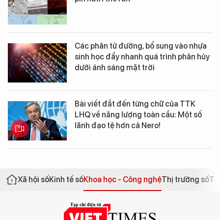
Các phân tử đường, bổ sung vào nhựa
sinh học đẩy nhanh quá trình phân hủy
dưới ánh sáng mặt trời
Bài viết đắt đến từng chữ của TTK
LHQ về năng lượng toàn cầu: Một số
lãnh đạo tệ hơn cả Nero!
Xã hội số
Kinh tế số
Khoa học - Công nghệ
Thị trường số
Th