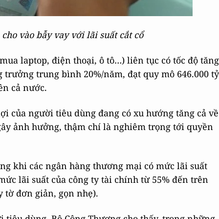
cho vào bẫy vay với lãi suất cắt cổ
mua laptop, điện thoại, ô tô…) liên tục có tốc độ tăng
g trưởng trung bình 20%/năm, đạt quy mô 646.000 tỷ
ên cả nước.
ợi của người tiêu dùng đang có xu hướng tăng cả về
ây ảnh hưởng, thậm chí là nghiêm trọng tới quyền
rong khi các ngân hàng thương mại có mức lãi suất
ức lãi suất của công ty tài chính từ 55% đến trên
 tờ đơn giản, gọn nhẹ).
i tiêu dùng, Bộ Công Thương cho thấy, trong những