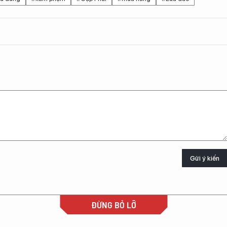
Gửi ý kiến
ĐỪNG BỎ LỠ