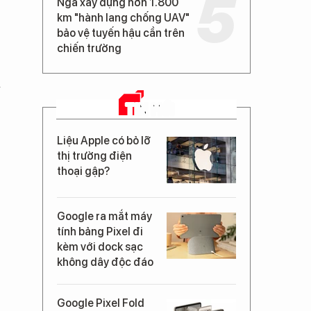
Nga xây dựng hơn 1.800
km "hành lang chống UAV"
bảo vệ tuyến hậu cần trên
chiến trường
à
TIN MỚI
Liệu Apple có bỏ lỡ
thị trường điện
thoại gập?
Google ra mắt máy
tính bảng Pixel đi
kèm với dock sạc
không dây độc đáo
Google Pixel Fold