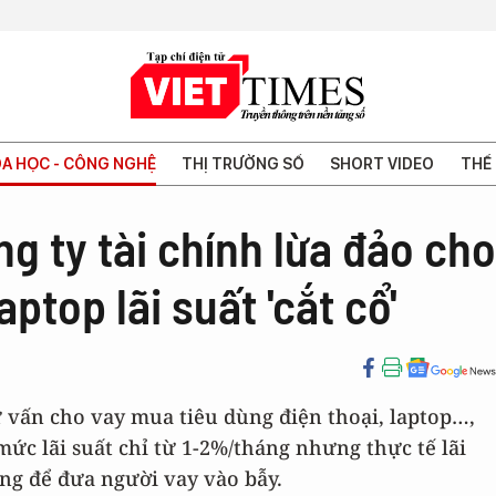
A HỌC - CÔNG NGHỆ
THỊ TRƯỜNG SỐ
SHORT VIDEO
THẾ 
ng ty tài chính lừa đảo cho
ptop lãi suất 'cắt cổ'
 vấn cho vay mua tiêu dùng điện thoại, laptop…,
mức lãi suất chỉ từ 1-2%/tháng nhưng thực tế lãi
áng để đưa người vay vào bẫy.