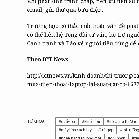
Khi phát sinh tranh chấp, nên ưu tiên sử d
email, gửi thư qua bưu điện.
Trường hợp có thắc mắc hoặc vấn đề phát 
có thể liên hệ Tổng đài tư vấn, hỗ trợ ngư
Cạnh tranh và Bảo vệ người tiêu dùng để 
Theo ICT News
http://ictnews.vn/kinh-doanh/thi-truong/c
mua-dien-thoai-laptop-lai-suat-cat-co-1672
TỪ KHÓA:
#quấy rối
#khiếu nại
#Bộ Công thương
#máy tính xách tay
#trả góp
#thị trường
#ngân hàng thương mại
#ghi nhận
#ti