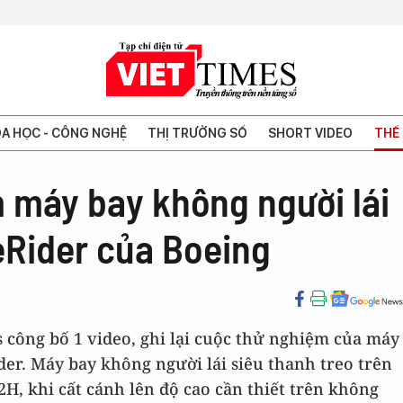
A HỌC - CÔNG NGHỆ
THỊ TRƯỜNG SỐ
SHORT VIDEO
THẾ 
 máy bay không người lái
eRider của Boeing
s công bố 1 video, ghi lại cuộc thử nghiệm của máy
er. Máy bay không người lái siêu thanh treo trên
, khi cất cánh lên độ cao cần thiết trên không