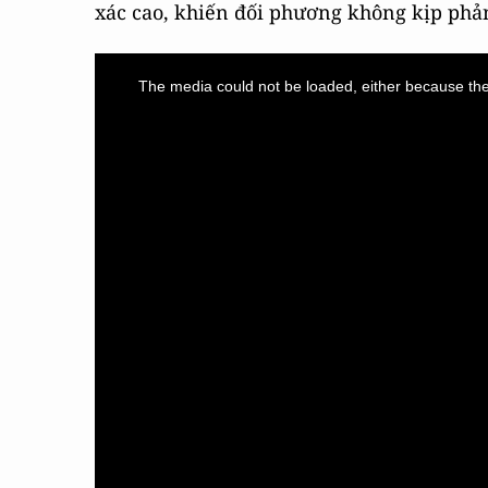
xác cao, khiến đối phương không kịp phả
This
is
a
The media could not be loaded, either because the 
modal
window.