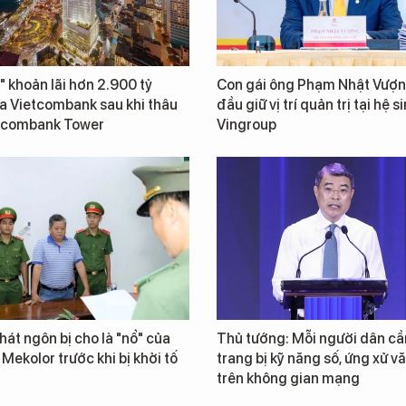
" khoản lãi hơn 2.900 tỷ
Con gái ông Phạm Nhật Vượn
a Vietcombank sau khi thâu
đầu giữ vị trí quản trị tại hệ s
tcombank Tower
Vingroup
át ngôn bị cho là "nổ" của
Thủ tướng: Mỗi người dân cầ
 Mekolor trước khi bị khởi tố
trang bị kỹ năng số, ứng xử v
trên không gian mạng