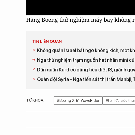
Hãng Boeng thử nghiệm máy bay không ng
TIN LIÊN QUAN
Không quân Israel bất ngờ không kích, một kho
Nga thử nghiệm trạm nguồn hạt nhân mini của
Dân quân Kurd cố gắng tiêu diệt IS, giành q
Quân đội Syria - Nga tiến sát thị trấn Manbji
TỪ KHÓA:
#Boeing X-51 WaveRider
#tên lửa siêu tha