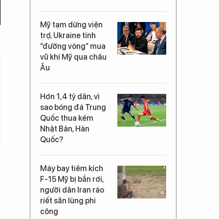
Mỹ tạm dừng viện
trợ, Ukraine tính
“đường vòng” mua
vũ khí Mỹ qua châu
Âu
Hơn 1,4 tỷ dân, vì
sao bóng đá Trung
Quốc thua kém
Nhật Bản, Hàn
Quốc?
Máy bay tiêm kích
F-15 Mỹ bị bắn rơi,
người dân Iran ráo
riết săn lùng phi
công