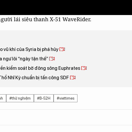
ười lái siêu thanh X-51 WaveRider.
 vũ khí của Syria bị phá hủy
 ngư lôi “ngày tận thế”
uyền kiểm soát bờ đông sông Euphrates
, Thổ Nhĩ Kỳ chuẩn bị tấn công SDF
nh
#thử nghiệm
#B-52H
#viettimes