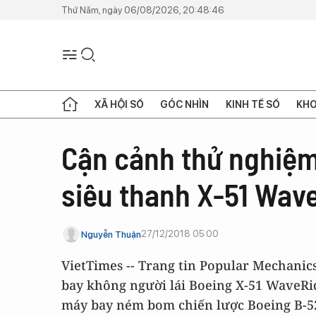
Thứ Năm, ngày 06/08/2026, 20:48:46
XÃ HỘI SỐ
GÓC NHÌN
KINH TẾ SỐ
KHO
Cận cảnh thử nghiệm
siêu thanh X-51 Wav
27/12/2018 05:00
Nguyễn Thuận
VietTimes -- Trang tin Popular Mechanic
bay không người lái Boeing X-51 WaveRid
máy bay ném bom chiến lược Boeing B-52H