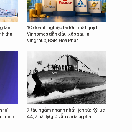
g lần
10 doanh nghiệp lãi lớn nhất quý II:
inh thái
Vinhomes dẫn đầu, xếp sau là
Vingroup, BSR, Hòa Phát
n tự
7 tàu ngầm nhanh nhất lịch sử: Kỷ lục
ăn minh
44,7 hải lý/giờ vẫn chưa bị phá