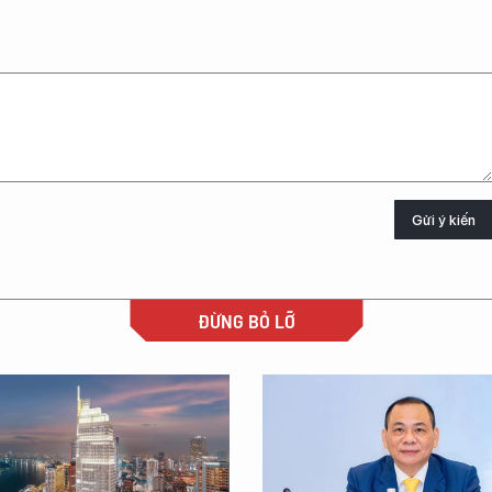
Gửi ý kiến
ĐỪNG BỎ LỠ