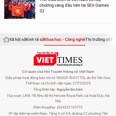
chương vàng đầu tiên tại SEA Games
32
Xã hội số
Kinh tế số
Khoa học - Công nghệ
Thị trường số
Th
Cơ quan của Hội Truyền thông số Việt Nam
Giấy phép hoạt động báo chí số 165/GP-BVHTTDL do Bộ Văn hóa,
Thể thao và Du lịch cấp ngày 27/11/2025
Tổng Biên tập:
Nguyễn Bá Kiên
Tòa soạn: LK16-18, Khu đô thị Hinode Royal Park, xã Hoài Đức, Hà
Nội
Điện thoại/fax: (024)32 151175
VP đại diện tại miền Nam: Tầng 3, số 54, đường C1, phường Tân