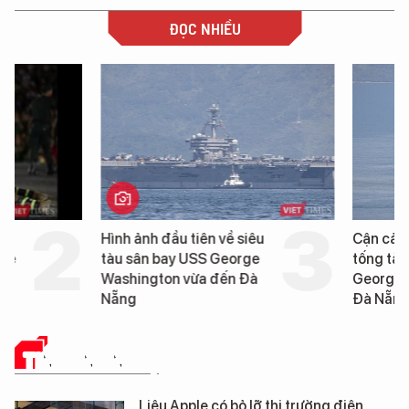
ĐỌC NHIỀU
Hình ảnh đầu tiên về siêu
Cận cảnh chiến hạm 
tàu sân bay USS George
tống tàu sân bay USS
Washington vừa đến Đà
George Washington 
Nẵng
Đà Nẵng
TIN CÔNG NGHỆ
Liệu Apple có bỏ lỡ thị trường điện