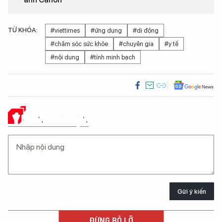
TỪ KHÓA:
#viettimes
#ứng dụng
#di động
#chăm sóc sức khỏe
#chuyên gia
#y tế
#nội dung
#tính minh bạch
Ý KIẾN CỦA BẠN
Gửi ý kiến
ĐỪNG BỎ LỠ