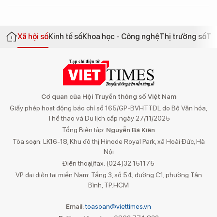
Xã hội số
Kinh tế số
Khoa học - Công nghệ
Thị trường số
Th
Cơ quan của Hội Truyền thông số Việt Nam
Giấy phép hoạt động báo chí số 165/GP-BVHTTDL do Bộ Văn hóa,
Thể thao và Du lịch cấp ngày 27/11/2025
Tổng Biên tập:
Nguyễn Bá Kiên
Tòa soạn: LK16-18, Khu đô thị Hinode Royal Park, xã Hoài Đức, Hà
Nội
Điện thoại/fax: (024)32 151175
VP đại diện tại miền Nam: Tầng 3, số 54, đường C1, phường Tân
Bình, TP.HCM
Email:
toasoan@viettimes.vn