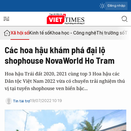
Đăng nhập
Xã hội số
Kinh tế số
Khoa học - Công nghệ
Thị trường số
Th
Các hoa hậu khám phá đại lộ
shophouse NovaWorld Ho Tram
Hoa hậu Trái đất 2020, 2021 cùng top 3 Hoa hậu các
Dân tộc Việt Nam 2022 vừa có chuyến trải nghiệm thú
vị tại tuyến shophouse ven biển bậc...
19/07/2022 10:19
Tin tài trợ