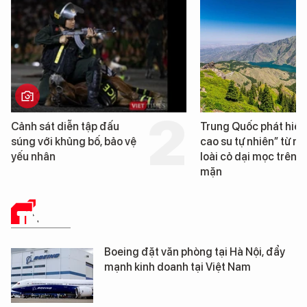
Trung Quốc phát hiện “mỏ
Loạt dự án bất động 
cao su tự nhiên” từ một
Đà Nẵng sắp bị kiểm t
loài cỏ dại mọc trên đất
mặn
TIN TỨC
Boeing đặt văn phòng tại Hà Nội, đẩy
mạnh kinh doanh tại Việt Nam