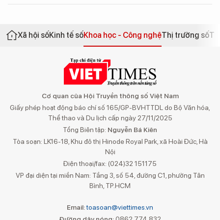
Xã hội số
Kinh tế số
Khoa học - Công nghệ
Thị trường số
Th
Cơ quan của Hội Truyền thông số Việt Nam
Giấy phép hoạt động báo chí số 165/GP-BVHTTDL do Bộ Văn hóa,
Thể thao và Du lịch cấp ngày 27/11/2025
Tổng Biên tập:
Nguyễn Bá Kiên
Tòa soạn: LK16-18, Khu đô thị Hinode Royal Park, xã Hoài Đức, Hà
Nội
Điện thoại/fax: (024)32 151175
VP đại diện tại miền Nam: Tầng 3, số 54, đường C1, phường Tân
Bình, TP.HCM
Email:
toasoan@viettimes.vn
Đường dây nóng:
0862 774 832