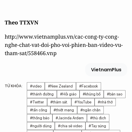
Theo TTXVN
http://www.vietnamplus.vn/cac-cong-ty-cong-
nghe-chat-vat-doi-pho-voi-phien-ban-video-vu-
tham-sat/558466.vnp
VietnamPlus
TỪ KHÓA:
#video
#New Zealand
#Facebook
#thánh đường
#Hồi giáo
#khủng bố
#bản sao
#Twitter
#thảm sát.
#YouTube
#nhà thờ
#tấn công
#thiệt mạng
#ngăn chặn
#thông báo
#Jacinda Ardern
#thù địch
#người dùng
#chia sẻ video
#Tay súng