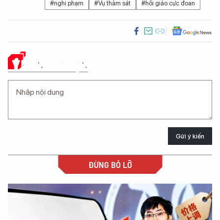
#nghi phạm
#Vụ thảm sát
#hồi giáo cực đoan
Ý KIẾN CỦA BẠN
Gửi ý kiến
ĐỪNG BỎ LỠ