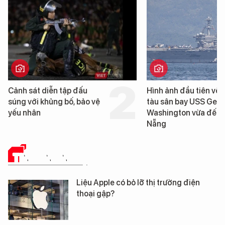
Cảnh sát diễn tập đấu
Hình ảnh đầu tiên về 
súng với khủng bố, bảo vệ
tàu sân bay USS Geo
yếu nhân
Washington vừa đến 
Nẵng
TIN CÔNG NGHỆ
Liệu Apple có bỏ lỡ thị trường điện
thoại gập?