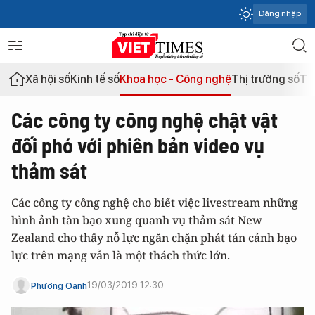
Đăng nhập
Xã hội số
Kinh tế số
Khoa học - Công nghệ
Thị trường số
Th
Các công ty công nghệ chật vật
đối phó với phiên bản video vụ
thảm sát
Các công ty công nghệ cho biết việc livestream những
hình ảnh tàn bạo xung quanh vụ thảm sát New
Zealand cho thấy nỗ lực ngăn chặn phát tán cảnh bạo
lực trên mạng vẫn là một thách thức lớn.
19/03/2019 12:30
Phương Oanh