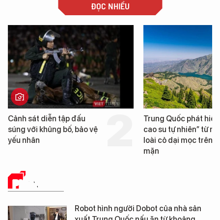
ĐỌC NHIỀU
Trung Quốc phát hiện “mỏ
Loạt dự án bất đ
cao su tự nhiên” từ một
Đà Nẵng sắp bị k
loài cỏ dại mọc trên đất
mặn
PHÂN TÍCH
Robot hình người Dobot của nhà sản
xuất Trung Quốc nấu ăn từ khoảng