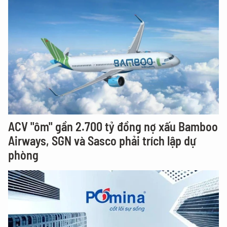
ACV "ôm" gần 2.700 tỷ đồng nợ xấu Bamboo
Airways, SGN và Sasco phải trích lập dự
phòng