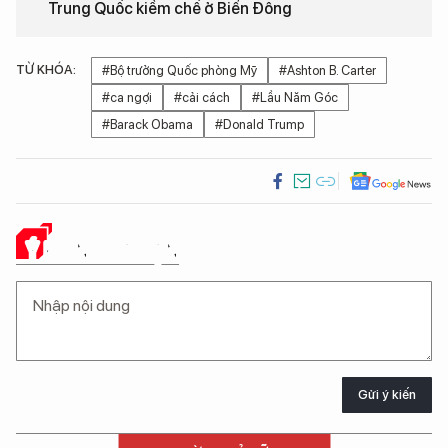
Trung Quốc kiềm chế ở Biển Đông
TỪ KHÓA:
#Bộ trưởng Quốc phòng Mỹ
#Ashton B. Carter
#ca ngợi
#cải cách
#Lầu Năm Góc
#Barack Obama
#Donald Trump
Ý KIẾN CỦA BẠN
Gửi ý kiến