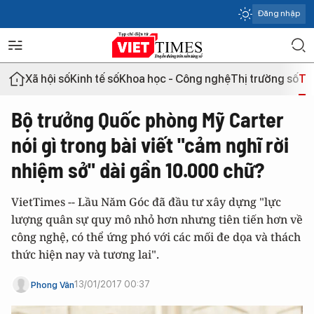
Đăng nhập
Xã hội số
Kinh tế số
Khoa học - Công nghệ
Thị trường số
Th
Bộ trưởng Quốc phòng Mỹ Carter
nói gì trong bài viết "cảm nghĩ rời
nhiệm sở" dài gần 10.000 chữ?
VietTimes -- Lầu Năm Góc đã đầu tư xây dựng "lực
lượng quân sự quy mô nhỏ hơn nhưng tiên tiến hơn về
công nghệ, có thể ứng phó với các mối đe dọa và thách
thức hiện nay và tương lai".
13/01/2017 00:37
Phong Vân