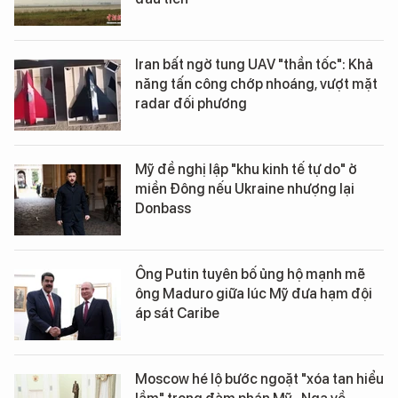
Iran bất ngờ tung UAV "thần tốc": Khả
năng tấn công chớp nhoáng, vượt mặt
radar đối phương
Mỹ đề nghị lập "khu kinh tế tự do" ở
miền Đông nếu Ukraine nhượng lại
Donbass
Ông Putin tuyên bố ủng hộ mạnh mẽ
ông Maduro giữa lúc Mỹ đưa hạm đội
áp sát Caribe
Moscow hé lộ bước ngoặt "xóa tan hiểu