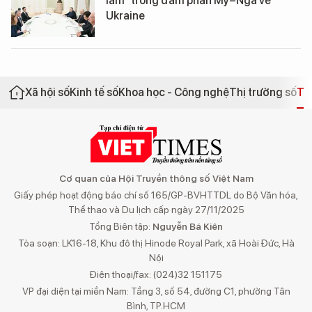
lầm" trong đàm phán Mỹ–Nga về
Ukraine
Xã hội số
Kinh tế số
Khoa học - Công nghệ
Thị trường số
Th
Cơ quan của Hội Truyền thông số Việt Nam
Giấy phép hoạt động báo chí số 165/GP-BVHTTDL do Bộ Văn hóa,
Thể thao và Du lịch cấp ngày 27/11/2025
Tổng Biên tập:
Nguyễn Bá Kiên
Tòa soạn: LK16-18, Khu đô thị Hinode Royal Park, xã Hoài Đức, Hà
Nội
Điện thoại/fax: (024)32 151175
VP đại diện tại miền Nam: Tầng 3, số 54, đường C1, phường Tân
Bình, TP.HCM