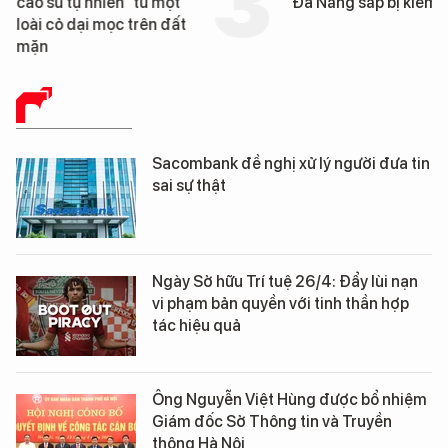
cao su tự nhiên” từ một
Đà Nẵng sắp bị kiểm t
loài cỏ dại mọc trên đất
mặn
BÁO CHÍ SỐ
Sacombank đề nghị xử lý người đưa tin
sai sự thật
Ngày Sở hữu Trí tuệ 26/4: Đẩy lùi nạn
vi phạm bản quyền với tinh thần hợp
tác hiệu quả
Ông Nguyễn Việt Hùng được bổ nhiệm
Giám đốc Sở Thông tin và Truyền
thông Hà Nội