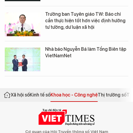
Trưởng ban Tuyên giáo TW: Báo chí
cần thực hiện tốt hơn việc định hướng
tư tưởng, dư luận xã hội
Nhà báo Nguyễn Bá làm Tổng Biên tập
VietNamNet
Xã hội số
Kinh tế số
Khoa học - Công nghệ
Thị trường số
Th
Cơ quan của Hội Truyền thông số Việt Nam