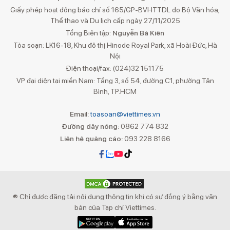
Giấy phép hoạt động báo chí số 165/GP-BVHTTDL do Bộ Văn hóa,
Thể thao và Du lịch cấp ngày 27/11/2025
Tổng Biên tập:
Nguyễn Bá Kiên
Tòa soạn: LK16-18, Khu đô thị Hinode Royal Park, xã Hoài Đức, Hà
Nội
Điện thoại/fax: (024)32 151175
VP đại diện tại miền Nam: Tầng 3, số 54, đường C1, phường Tân
Bình, TP.HCM
Email:
toasoan@viettimes.vn
Đường dây nóng:
0862 774 832
Liên hệ quảng cáo:
093 228 8166
® Chỉ được đăng tải nội dung thông tin khi có sự đồng ý bằng văn
bản của Tạp chí Viettimes.