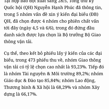
Tại họp báo đột xuất sáng 28/5, Tổng thư ký
Quốc hội (QH) Nguyễn Hạnh Phúc đã thông tin,
trong 5 nhóm vấn đề xin ý kiến đại biểu (ĐB)
QH, đã chọn được 4 nhóm cho phiên chất vấn
tới đây (ngày 4,5 và 6/6), trong đó đứng đầu
danh sách được lựa chọn là Bộ trưởng Bộ Giao
thông vận tải.
Cụ thể, theo kết bỏ phiếu lấy ý kiến của các đại
biểu, trong 473 phiếu thu về, nhóm Giao thông
vận tải có tỷ lệ chọn cao nhất là 93,23%. Tiếp đó
là nhóm Tài nguyên & Môi trường 89,2%; nhóm
Giáo dục & Đào tạo 85,84%; nhóm Lao động,
Thương binh & Xã hội là 68,29% và nhóm Xây
dựng là 66,17%.