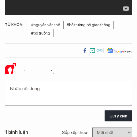
TỪ KHÓA:
#nguyễn văn thể
#bổ trưởng bộ giao thông
#bộ trưởng
Ý KIẾN CỦA BẠN
Gửi ý kiến
1 bình luận
Sắp xếp theo: