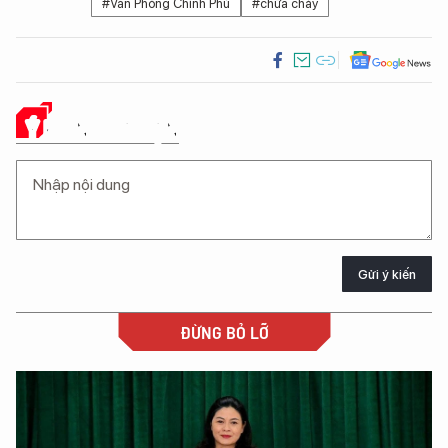
#Văn Phòng Chính Phủ
#chữa cháy
Ý KIẾN CỦA BẠN
Gửi ý kiến
ĐỪNG BỎ LỠ