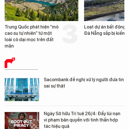
Trung Quốc phát hiện “mỏ
Loạt dự án bất động 
cao su tự nhiên” từ một
Đà Nẵng sắp bị kiểm t
loài cỏ dại mọc trên đất
mặn
BÁO CHÍ SỐ
Sacombank đề nghị xử lý người đưa tin
sai sự thật
Ngày Sở hữu Trí tuệ 26/4: Đẩy lùi nạn
vi phạm bản quyền với tinh thần hợp
tác hiệu quả