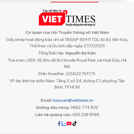
Cơ quan của Hội Truyền thông số Việt Nam
Giấy phép hoạt động báo chí số 165/GP-BVHTTDL do Bộ Văn hóa,
Thể thao và Du lịch cấp ngày 27/11/2025
Tổng Biên tập:
Nguyễn Bá Kiên
Tòa soạn: LK16-18, Khu đô thị Hinode Royal Park, xã Hoài Đức, Hà
Nội
Điện thoại/fax: (024)32 151175
VP đại diện tại miền Nam: Tầng 3, số 54, đường C1, phường Tân
Bình, TP.HCM
Email:
toasoan@viettimes.vn
Đường dây nóng:
0862 774 832
Liên hệ quảng cáo:
093 228 8166