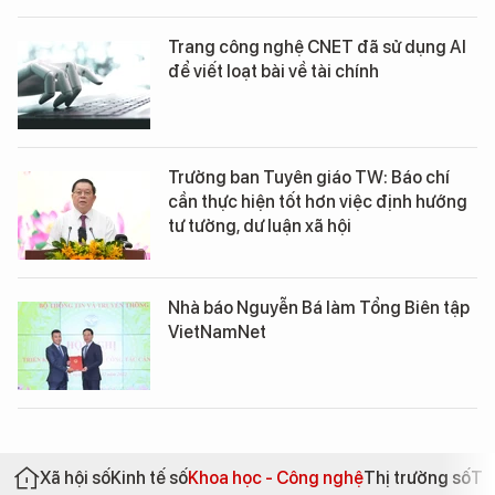
Trang công nghệ CNET đã sử dụng AI
để viết loạt bài về tài chính
Trưởng ban Tuyên giáo TW: Báo chí
cần thực hiện tốt hơn việc định hướng
tư tưởng, dư luận xã hội
Nhà báo Nguyễn Bá làm Tổng Biên tập
VietNamNet
Xã hội số
Kinh tế số
Khoa học - Công nghệ
Thị trường số
Th