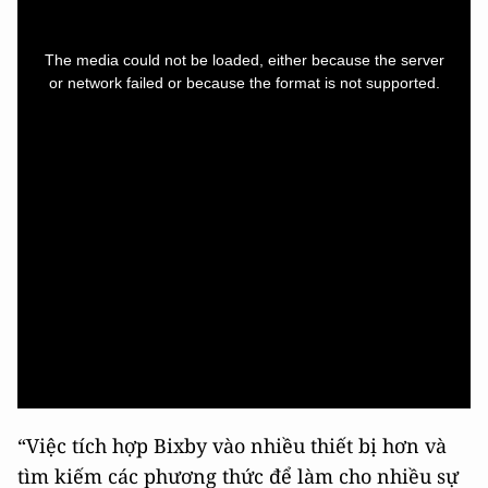
This
is
a
The media could not be loaded, either because the server
modal
window.
or network failed or because the format is not supported.
“Việc tích hợp Bixby vào nhiều thiết bị hơn và
tìm kiếm các phương thức để làm cho nhiều sự