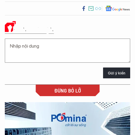
Ý KIẾN CỦA BẠN
Gửi ý kiến
ĐỪNG BỎ LỠ