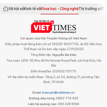
Xã hội số
Kinh tế số
Khoa học - Công nghệ
Thị trường số
Th
Cơ quan của Hội Truyền thông số Việt Nam
Giấy phép hoạt động báo chí số 165/GP-BVHTTDL do Bộ Văn hóa,
Thể thao và Du lịch cấp ngày 27/11/2025
Tổng Biên tập:
Nguyễn Bá Kiên
Tòa soạn: LK16-18, Khu đô thị Hinode Royal Park, xã Hoài Đức, Hà
Nội
Điện thoại/fax: (024)32 151175
VP đại diện tại miền Nam: Tầng 3, số 54, đường C1, phường Tân
Bình, TP.HCM
Email:
toasoan@viettimes.vn
Đường dây nóng:
0862 774 832
Liên hệ quảng cáo:
093 228 8166