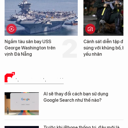
Cảnh sát diễn tập đấu
Cận cảnh chiến h
súng với khủng bố, bảo vệ
tống tàu sân bay
yếu nhân
George Washingt
Đà Nẵng
ĐÁNH GIÁ SẢN PHẨM
AI sẽ thay đổi cách bạn sử dụng
Google Search như thế nào?
Trước khi iPhone thống trị, đây mới là