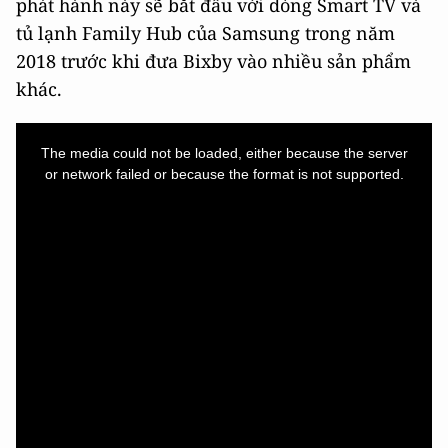
phát hành này sẽ bắt đầu với dòng Smart TV và
tủ lạnh Family Hub của Samsung trong năm
2018 trước khi đưa Bixby vào nhiều sản phẩm
khác.
This
is
a
The media could not be loaded, either because the server
modal
window.
or network failed or because the format is not supported.