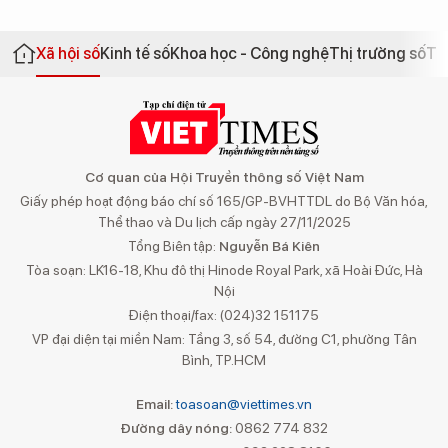
Xã hội số
Kinh tế số
Khoa học - Công nghệ
Thị trường số
Th
Cơ quan của Hội Truyền thông số Việt Nam
Giấy phép hoạt động báo chí số 165/GP-BVHTTDL do Bộ Văn hóa,
Thể thao và Du lịch cấp ngày 27/11/2025
Tổng Biên tập:
Nguyễn Bá Kiên
Tòa soạn: LK16-18, Khu đô thị Hinode Royal Park, xã Hoài Đức, Hà
Nội
Điện thoại/fax: (024)32 151175
VP đại diện tại miền Nam: Tầng 3, số 54, đường C1, phường Tân
Bình, TP.HCM
Email:
toasoan@viettimes.vn
Đường dây nóng:
0862 774 832