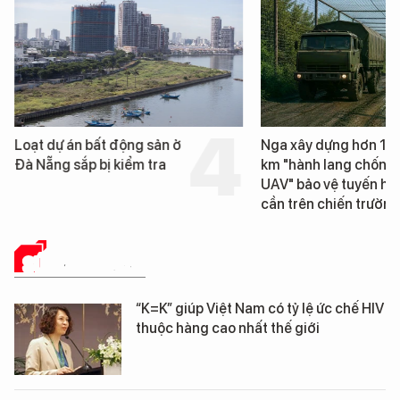
Loạt dự án bất động sản ở
Nga xây dựng hơn 1.
Đà Nẵng sắp bị kiểm tra
km "hành lang chống
UAV" bảo vệ tuyến hậ
cần trên chiến trường
SỨC KHỎE 24H
“K=K” giúp Việt Nam có tỷ lệ ức chế HIV
thuộc hàng cao nhất thế giới