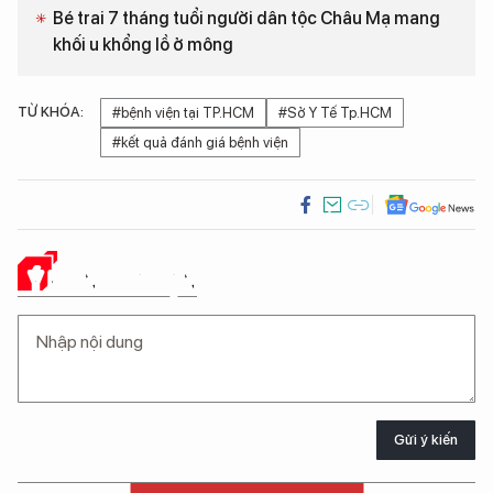
Bé trai 7 tháng tuổi người dân tộc Châu Mạ mang
khối u khổng lồ ở mông
TỪ KHÓA:
#bệnh viện tại TP.HCM
#Sở Y Tế Tp.HCM
#kết quả đánh giá bệnh viện
Ý KIẾN CỦA BẠN
Gửi ý kiến