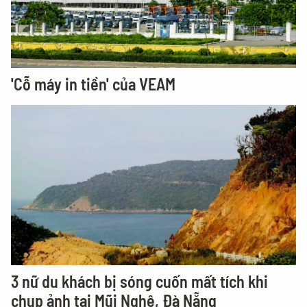
'Cỗ máy in tiền' của VEAM
3 nữ du khách bị sóng cuốn mất tích khi
chụp ảnh tại Mũi Nghê, Đà Nẵng