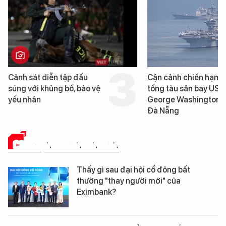
Cảnh sát diễn tập đấu
Cận cảnh chiến hạm 
súng với khủng bố, bảo vệ
tống tàu sân bay USS
yếu nhân
George Washington 
Đà Nẵng
CHUYỆN DOANH NHÂN
Thấy gì sau đại hội cổ đông bất
thường "thay người mới" của
Eximbank?