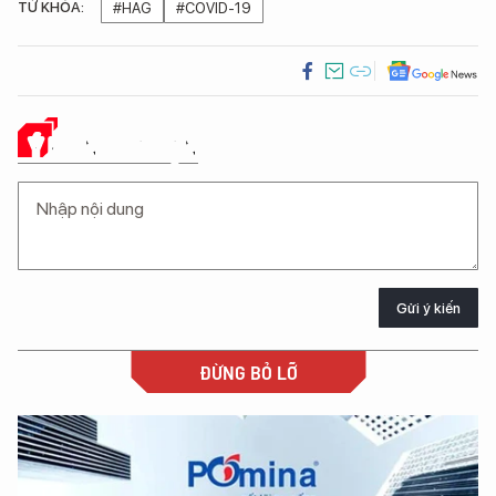
TỪ KHÓA:
#HAG
#COVID-19
Ý KIẾN CỦA BẠN
Gửi ý kiến
ĐỪNG BỎ LỠ