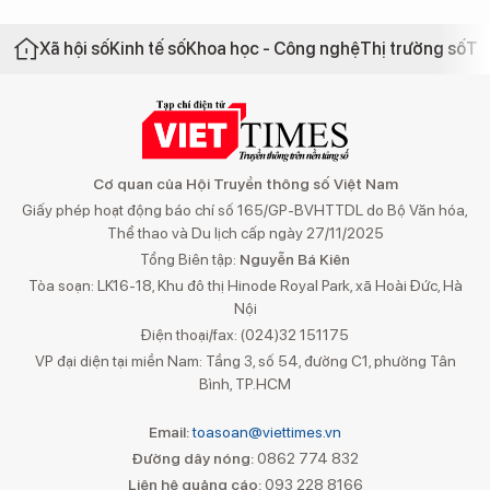
Xã hội số
Kinh tế số
Khoa học - Công nghệ
Thị trường số
Th
Cơ quan của Hội Truyền thông số Việt Nam
Giấy phép hoạt động báo chí số 165/GP-BVHTTDL do Bộ Văn hóa,
Thể thao và Du lịch cấp ngày 27/11/2025
Tổng Biên tập:
Nguyễn Bá Kiên
Tòa soạn: LK16-18, Khu đô thị Hinode Royal Park, xã Hoài Đức, Hà
Nội
Điện thoại/fax: (024)32 151175
VP đại diện tại miền Nam: Tầng 3, số 54, đường C1, phường Tân
Bình, TP.HCM
Email:
toasoan@viettimes.vn
Đường dây nóng:
0862 774 832
Liên hệ quảng cáo:
093 228 8166