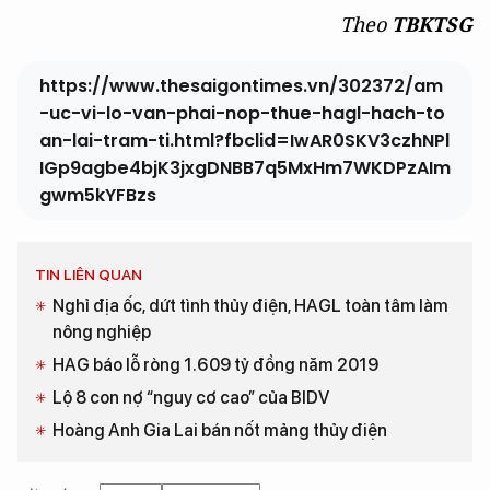
Theo
TBKTSG
https://www.thesaigontimes.vn/302372/am
-uc-vi-lo-van-phai-nop-thue-hagl-hach-to
an-lai-tram-ti.html?fbclid=IwAR0SKV3czhNPl
IGp9agbe4bjK3jxgDNBB7q5MxHm7WKDPzAIm
gwm5kYFBzs
TIN LIÊN QUAN
Nghỉ địa ốc, dứt tình thủy điện, HAGL toàn tâm làm
nông nghiệp
HAG báo lỗ ròng 1.609 tỷ đồng năm 2019
Lộ 8 con nợ “nguy cơ cao” của BIDV
Hoàng Anh Gia Lai bán nốt mảng thủy điện