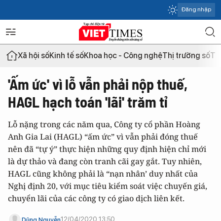
Đăng nhập
Xã hội số
Kinh tế số
Khoa học - Công nghệ
Thị trường số
Th
'Ấm ức' vì lỗ vẫn phải nộp thuế,
HAGL hạch toán 'lãi' trăm tỉ
Lỗ nặng trong các năm qua, Công ty cổ phần Hoàng
Anh Gia Lai (HAGL) “ấm ức” vì vẫn phải đóng thuế
nên đã “tự ý” thực hiện những quy định hiện chỉ mới
là dự thảo và đang còn tranh cãi gay gắt. Tuy nhiên,
HAGL cũng không phải là “nạn nhân’ duy nhất của
Nghị định 20, với mục tiêu kiểm soát việc chuyến giá,
chuyển lãi của các công ty có giao dịch liên kết.
12/04/2020 13:50
Dũng Nguyễn