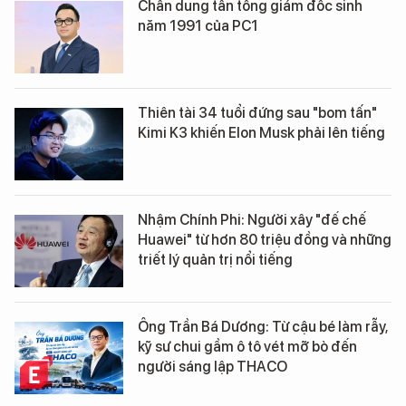
Chân dung tân tổng giám đốc sinh
năm 1991 của PC1
Thiên tài 34 tuổi đứng sau "bom tấn"
Kimi K3 khiến Elon Musk phải lên tiếng
Nhậm Chính Phi: Người xây "đế chế
Huawei" từ hơn 80 triệu đồng và những
triết lý quản trị nổi tiếng
Ông Trần Bá Dương: Từ cậu bé làm rẫy,
kỹ sư chui gầm ô tô vét mỡ bò đến
người sáng lập THACO