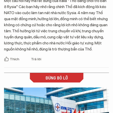
Một câu nói hay mà rất đúng của Italia "Thổ đang chơi trò bẩn
ở Rysia" Các bạn hãy nhớ rằng chính Thổ đã kích động lôi kéo
NATO vào cuộc làm tan nát nhà nước Sysia. 4 năm nay Thổ
qua mặt đồng minh, hưởng lợi lớn, đồng minh có thể biết nhưng
không có chứng cứ hoặc cho rằng lợi ích nhỏ không đáng quan
tâm. Thổ hưởng lợi từ việc trung chuyển vũ khí, trung chuyển
tuyển dụng quân, dầu mỏ, cung cấp vật tư vật liệu xây dựng,
lương thực, thực phẩm cho nhà nước Hồi giáo tự xưng. Một
nguồn không hề nhỏ, đúng là trò thượng bẩn của Thổ.
Thích
Trả lời
ĐỪNG BỎ LỠ