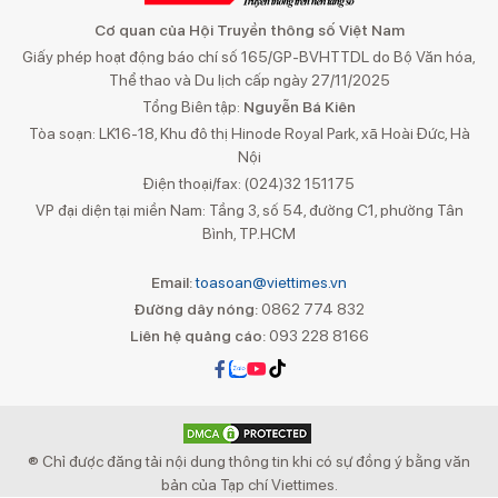
Cơ quan của Hội Truyền thông số Việt Nam
Giấy phép hoạt động báo chí số 165/GP-BVHTTDL do Bộ Văn hóa,
Thể thao và Du lịch cấp ngày 27/11/2025
Tổng Biên tập:
Nguyễn Bá Kiên
Tòa soạn: LK16-18, Khu đô thị Hinode Royal Park, xã Hoài Đức, Hà
Nội
Điện thoại/fax: (024)32 151175
VP đại diện tại miền Nam: Tầng 3, số 54, đường C1, phường Tân
Bình, TP.HCM
Email:
toasoan@viettimes.vn
Đường dây nóng:
0862 774 832
Liên hệ quảng cáo:
093 228 8166
® Chỉ được đăng tải nội dung thông tin khi có sự đồng ý bằng văn
bản của Tạp chí Viettimes.