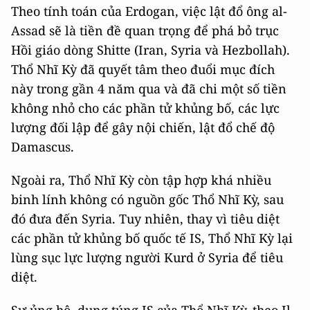
Theo tính toán của Erdogan, việc lật đổ ông al-
Assad sẽ là tiền đề quan trọng để phá bỏ trục
Hồi giáo dòng Shitte (Iran, Syria và Hezbollah).
Thổ Nhĩ Kỳ đã quyết tâm theo đuổi mục đích
này trong gần 4 năm qua và đã chi một số tiền
không nhỏ cho các phần tử khủng bố, các lực
lượng đối lập để gây nội chiến, lật đổ chế độ
Damascus.
Ngoài ra, Thổ Nhĩ Kỳ còn tập hợp khá nhiều
binh lính không có nguồn gốc Thổ Nhĩ Kỳ, sau
đó đưa đến Syria. Tuy nhiên, thay vì tiêu diệt
các phần tử khủng bố quốc tế IS, Thổ Nhĩ Kỳ lại
lùng sục lực lượng người Kurd ở Syria để tiêu
diệt.
Sự ủng hộ, dung túng IS của Thổ Nhĩ Kỳ, theo Il