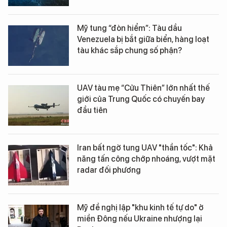
Mỹ tung “đòn hiểm”: Tàu dầu
Venezuela bị bắt giữa biển, hàng loạt
tàu khác sắp chung số phận?
UAV tàu mẹ “Cửu Thiên” lớn nhất thế
giới của Trung Quốc có chuyến bay
đầu tiên
Iran bất ngờ tung UAV "thần tốc": Khả
năng tấn công chớp nhoáng, vượt mặt
radar đối phương
Mỹ đề nghị lập "khu kinh tế tự do" ở
miền Đông nếu Ukraine nhượng lại