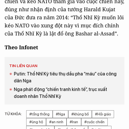
chiến và kéo NATO tham gia vào cuộc chiến này,
đúng như nhận định của tướng Harald Kujat
của Đức đưa ra năm 2014: “Thổ Nhĩ Kỳ muốn lôi
kéo NATO vào xung đột này vì mục đích chính
của Thổ Nhĩ Kỳ là lật đổ ông Bashar al-Assad”.
Theo Infonet
TIN LIÊN QUAN
Putin: Thổ Nhĩ Kỳ tiêu thụ dầu pha “máu” của công
dân Nga
Nga phát động “chiến tranh kinh tế”, trục xuất
doanh nhân Thổ Nhĩ Kỳ
TỪ KHÓA:
#tổng thống
#Nga
#khủng bố
#Hồi giáo
#ủng hộ
#an ninh
#Iran
#cuộc chiến