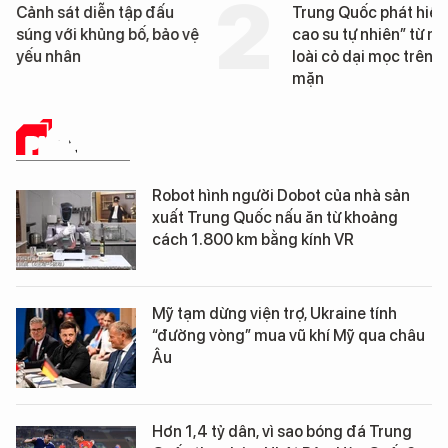
Cảnh sát diễn tập đấu
Trung Quốc phát hiện
súng với khủng bố, bảo vệ
cao su tự nhiên” từ m
yếu nhân
loài cỏ dại mọc trên đ
mặn
PHÂN TÍCH
Robot hình người Dobot của nhà sản
xuất Trung Quốc nấu ăn từ khoảng
cách 1.800 km bằng kính VR
Mỹ tạm dừng viện trợ, Ukraine tính
“đường vòng” mua vũ khí Mỹ qua châu
Âu
Hơn 1,4 tỷ dân, vì sao bóng đá Trung