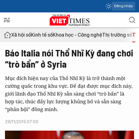
Đăng nhập
Xã hội số
Kinh tế số
Khoa học - Công nghệ
Thị trường số
Th
Báo Italia nói Thổ Nhĩ Kỳ đang chơi
“trò bẩn” ở Syria
Mục đích hiện nay của Thổ Nhĩ Kỳ là trở thành một
cường quốc trong khu vực. Để đạt được mục đích này,
giới lãnh đạo Thổ Nhĩ Kỳ sẵn sàng chơi “trò bẩn” là
hợp tác, thúc đẩy lực lượng khủng bố và sẵn sàng
“phản bội” đồng minh.
29/11/2015 07:00