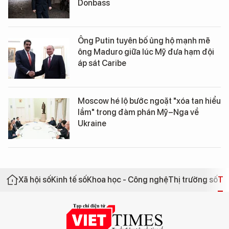
Donbass
Ông Putin tuyên bố ủng hộ mạnh mẽ
ông Maduro giữa lúc Mỹ đưa hạm đội
áp sát Caribe
Moscow hé lộ bước ngoặt "xóa tan hiểu
lầm" trong đàm phán Mỹ–Nga về
Ukraine
Xã hội số
Kinh tế số
Khoa học - Công nghệ
Thị trường số
Th