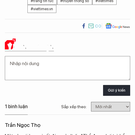
#trang tin tức
#truyền thông số
#viettimes
#viettimes.vn
Ý KIẾN CỦA BẠN
Gửi ý kiến
1 bình luận
Sắp xếp theo:
Trần Ngọc Thọ