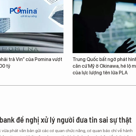
hải trả Vin” của Pomina vượt
Trung Quốc bất ngờ phát hìn
00 tỷ
căn cứ Mỹ ở Okinawa, hé lộ m
của lực lượng tên lửa PLA
ank đề nghị xử lý người đưa tin sai sự thật
vừa phát văn bản gửi các cơ quan chức năng, cơ quan báo chí về hành