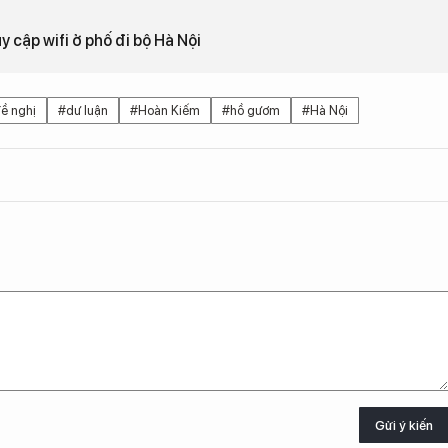
y cập wifi ở phố đi bộ Hà Nội
ề nghị
#dư luận
#Hoàn Kiếm
#hồ gươm
#Hà Nội
Gửi ý kiến