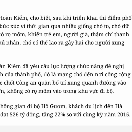
oàn Kiếm, cho biết, sau khi triển khai thí điểm phố
 bức xúc vì thời gian qua nhiều giống chó to, chó dữ
ó rọ mõm, khiến trẻ em, người già, thậm chí thanh
hủ nhân, chó có thể lao ra gây hại cho người xung
oàn Kiếm đã yêu cầu lực lượng chức năng đề nghị
h của thành phố, đó là mang chó đến nơi công cộng
các chốt Công an quận bố trí xung quanh đường vào
ớn, không có rọ mõm vào trong khu vực đi bộ.
 không gian đi bộ Hồ Gươm, khách du lịch đến Hà
h đạt 526 tỷ đồng, tăng 22% so với cùng kỳ năm 2015.