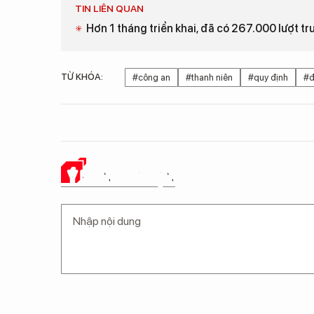
TIN LIÊN QUAN
Hơn 1 tháng triển khai, đã có 267.000 lượt tru
TỪ KHÓA:
#công an
#thanh niên
#quy định
#đ
Ý KIẾN CỦA BẠN