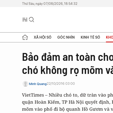
Thứ Sáu, ngày 07/08/2026, 18:54:32
XÃ HỘI SỐ
GÓC NHÌN
KINH TẾ SỐ
KHO
Bảo đảm an toàn cho
chó không rọ mõm và
22/10/2016 03:00
Minh Quang
VietTimes – Nhiều chó to, dữ tràn vào p
quận Hoàn Kiếm, TP Hà Nội quyết định, b
mõm vào phố đi bộ quanh Hồ Gươm và v