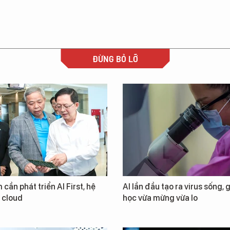
ĐỪNG BỎ LỠ
 cần phát triển AI First, hệ
AI lần đầu tạo ra virus sống, 
i cloud
học vừa mừng vừa lo