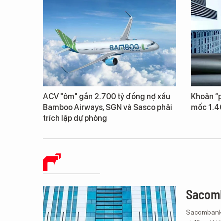
ACV "ôm" gần 2.700 tỷ đồng nợ xấu
Khoản “p
Bamboo Airways, SGN và Sasco phải
mốc 1.4
trích lập dự phòng
BÁO CHÍ SỐ
Sacomb
Sacombank 