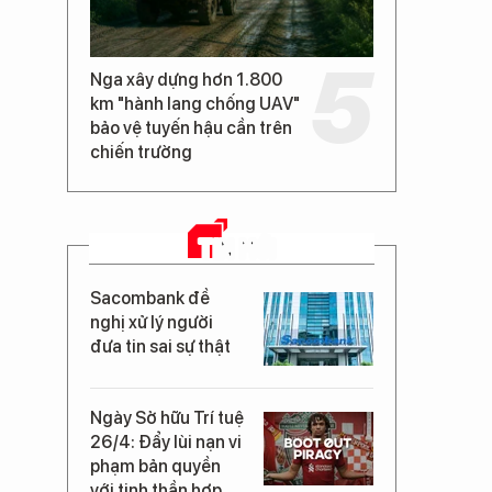
Nga xây dựng hơn 1.800
km "hành lang chống UAV"
bảo vệ tuyến hậu cần trên
chiến trường
TIN MỚI
Sacombank đề
nghị xử lý người
đưa tin sai sự thật
Ngày Sở hữu Trí tuệ
26/4: Đẩy lùi nạn vi
phạm bản quyền
với tinh thần hợp