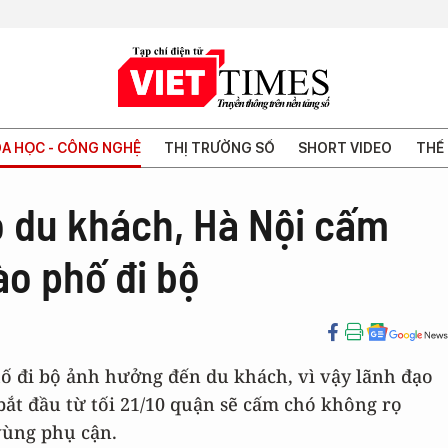
A HỌC - CÔNG NGHỆ
THỊ TRƯỜNG SỐ
SHORT VIDEO
THẾ 
 du khách, Hà Nội cấm
o phố đi bộ
hố đi bộ ảnh hưởng đến du khách, vì vậy lãnh đạo
ắt đầu từ tối 21/10 quận sẽ cấm chó không rọ
ùng phụ cận.