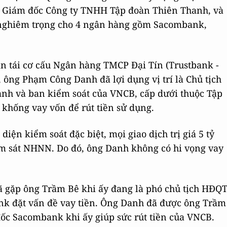
 Giám đốc Công ty TNHH Tập đoàn Thiên Thanh, và
ả nghiêm trọng cho 4 ngân hàng gồm Sacombank,
n tái cơ cấu Ngân hàng TMCP Đại Tín (Trustbank -
 ông Phạm Công Danh đã lợi dụng vị trí là Chủ tịch
nh và ban kiểm soát của VNCB, cấp dưới thuộc Tập
 khống vay vốn để rút tiền sử dụng.
ện kiểm soát đặc biệt, mọi giao dịch trị giá 5 tỷ
iám sát NHNN. Do đó, ông Danh không có hi vọng vay
 gặp ông Trầm Bê khi ấy đang là phó chủ tịch HĐQ
nk đặt vấn đề vay tiền. Ông Danh đã được ông Trầm
c Sacombank khi ấy giúp sức rút tiền của VNCB.