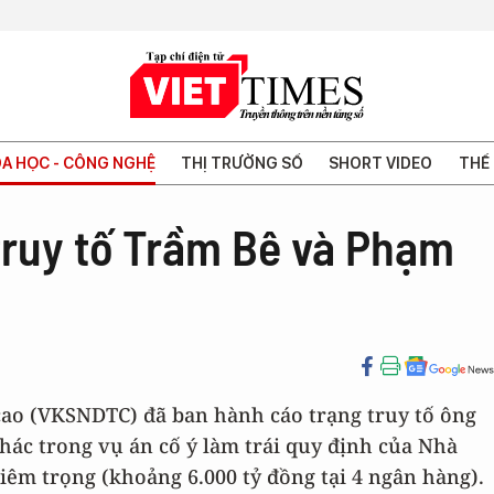
A HỌC - CÔNG NGHỆ
THỊ TRƯỜNG SỐ
SHORT VIDEO
THẾ 
truy tố Trầm Bê và Phạm
 cao (VKSNDTC) đã ban hành cáo trạng truy tố ông
ác trong vụ án cố ý làm trái quy định của Nhà
iêm trọng (khoảng 6.000 tỷ đồng tại 4 ngân hàng).