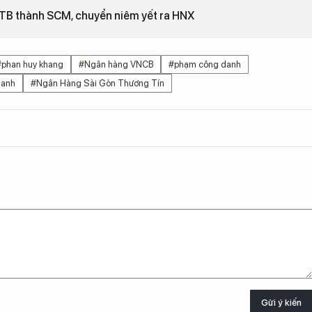
STB thành SCM, chuyển niêm yết ra HNX
#phan huy khang
#Ngân hàng VNCB
#phạm công danh
hanh
#Ngân Hàng Sài Gòn Thương Tín
Gửi ý kiến