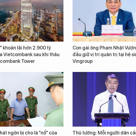
" khoản lãi hơn 2.900 tỷ
Con gái ông Phạm Nhật Vượn
a Vietcombank sau khi thâu
đầu giữ vị trí quản trị tại hệ s
tcombank Tower
Vingroup
át ngôn bị cho là "nổ" của
Thủ tướng: Mỗi người dân cầ