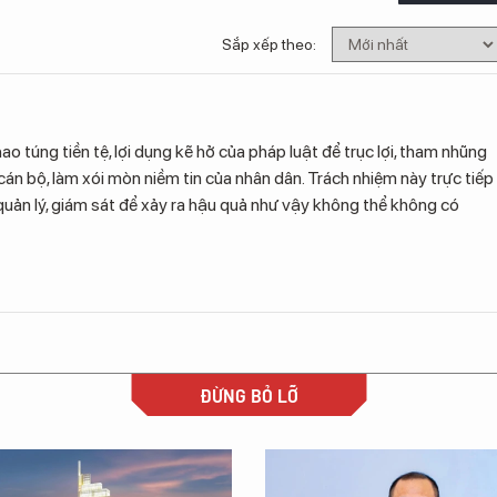
Sắp xếp theo:
 túng tiền tệ, lợi dụng kẽ hở của pháp luật để trục lợi, tham nhũng
cán bộ, làm xói mòn niềm tin của nhân dân. Trách nhiệm này trực tiếp
uản lý, giám sát để xảy ra hậu quả như vậy không thể không có
ĐỪNG BỎ LỠ