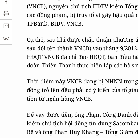
(VNCB), nguyên chủ tịch HĐTV kiêm Tổng
các đồng phạm, bị truy tố vì gây hậu qu
TPBank, BIDV, VNCB.
Cụ thể, sau khi được chấp thuận phương á
sau đổi tên thành VNCB) vào tháng 9/2012,
HĐQT VNCB đã chỉ đạo HĐQT, ban điều hà
đoàn Thiên Thanh thực hiện lập các hồ sơ
Thời điểm này VNCB đang bị NHNN trong di
đồng trở lên đều phải có ý kiến của tổ g
tiền từ ngân hàng VNCB.
Để vay được tiền, ông Phạm Công Danh đã
kiêm chủ tịch hội đồng tín dụng Sacomba
Bê và ông Phan Huy Khang – Tổng Giám đố