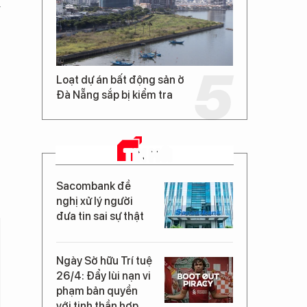
g
Loạt dự án bất động sản ở
Đà Nẵng sắp bị kiểm tra
TIN MỚI
Sacombank đề
nghị xử lý người
đưa tin sai sự thật
Ngày Sở hữu Trí tuệ
26/4: Đẩy lùi nạn vi
phạm bản quyền
với tinh thần hợp