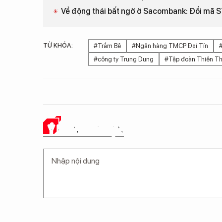
Về động thái bất ngờ ở Sacombank: Đổi mã 
TỪ KHÓA:
#Trầm Bê
#Ngân hàng TMCP Đại Tín
#công ty Trung Dung
#Tập đoàn Thiên T
Ý KIẾN CỦA BẠN