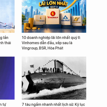
g lần
10 doanh nghiệp lãi lớn nhất quý II:
inh thái
Vinhomes dẫn đầu, xếp sau là
Vingroup, BSR, Hòa Phát
n tự
7 tàu ngầm nhanh nhất lịch sử: Kỷ lục