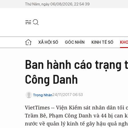
Thứ Năm, ngày 06/08/2026, 22:54:39
XÃ HỘI SỐ
GÓC NHÌN
KINH TẾ SỐ
KHO
Ban hành cáo trạng 
Công Danh
24/11/2017 06:53
Trọng Nhân
VietTimes -- Viện Kiểm sát nhân dân tối
Trầm Bê, Phạm Công Danh và 44 bị can kh
nước về quản lý kinh tế gây hậu quả ngh