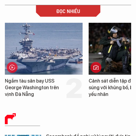
ĐỌC NHIỀU
gắm tàu sân bay USS
Cảnh sát diễn tập đấu
eorge Washington trên
súng với khủng bố, bảo v
ịnh Đà Nẵng
yếu nhân
BÁO CHÍ SỐ