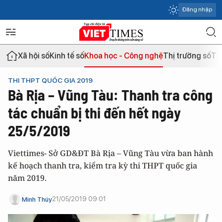
Đăng nhập
Xã hội số
Kinh tế số
Khoa học - Công nghệ
Thị trường số
Th
THI THPT QUỐC GIA 2019
Bà Rịa – Vũng Tàu: Thanh tra công
tác chuẩn bị thi đến hết ngày
25/5/2019
Viettimes- Sở GD&ĐT Bà Rịa – Vũng Tàu vừa ban hành
kế hoạch thanh tra, kiểm tra kỳ thi THPT quốc gia
năm 2019.
21/05/2019 09:01
Minh Thúy