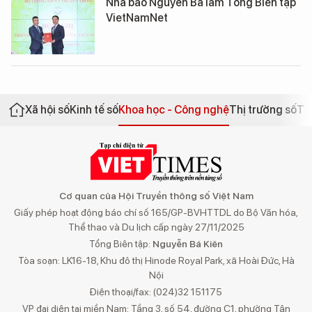
Nhà báo Nguyễn Bá làm Tổng Biên tập
VietNamNet
Xã hội số
Kinh tế số
Khoa học - Công nghệ
Thị trường số
Th
Cơ quan của Hội Truyền thông số Việt Nam
Giấy phép hoạt động báo chí số 165/GP-BVHTTDL do Bộ Văn hóa,
Thể thao và Du lịch cấp ngày 27/11/2025
Tổng Biên tập:
Nguyễn Bá Kiên
Tòa soạn: LK16-18, Khu đô thị Hinode Royal Park, xã Hoài Đức, Hà
Nội
Điện thoại/fax: (024)32 151175
VP đại diện tại miền Nam: Tầng 3, số 54, đường C1, phường Tân