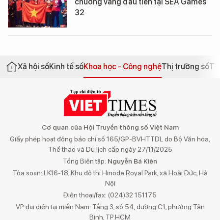
chương vàng đầu tiên tại SEA Games
32
Xã hội số
Kinh tế số
Khoa học - Công nghệ
Thị trường số
Th
Cơ quan của Hội Truyền thông số Việt Nam
Giấy phép hoạt động báo chí số 165/GP-BVHTTDL do Bộ Văn hóa,
Thể thao và Du lịch cấp ngày 27/11/2025
Tổng Biên tập:
Nguyễn Bá Kiên
Tòa soạn: LK16-18, Khu đô thị Hinode Royal Park, xã Hoài Đức, Hà
Nội
Điện thoại/fax: (024)32 151175
VP đại diện tại miền Nam: Tầng 3, số 54, đường C1, phường Tân
Bình, TP.HCM