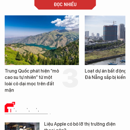
ĐỌC NHIỀU
Trung Quốc phát hiện “mỏ
Loạt dự án bất động 
cao su tự nhiên” từ một
Đà Nẵng sắp bị kiểm t
loài cỏ dại mọc trên đất
mặn
TIN CÔNG NGHỆ
Liệu Apple có bỏ lỡ thị trường điện