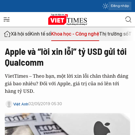
Đăng nhập
Xã hội số
Kinh tế số
Khoa học - Công nghệ
Thị trường số
Th
Apple và “lời xin lỗi” tỷ USD gửi tới
Qualcomm
VietTimes – Theo bạn, một lời xin lỗi chân thành đáng
giá bao nhiêu? Đối với Apple, giá trị của nó lên tới
hàng tỷ USD.
02/05/2019 05:30
Việt Anh