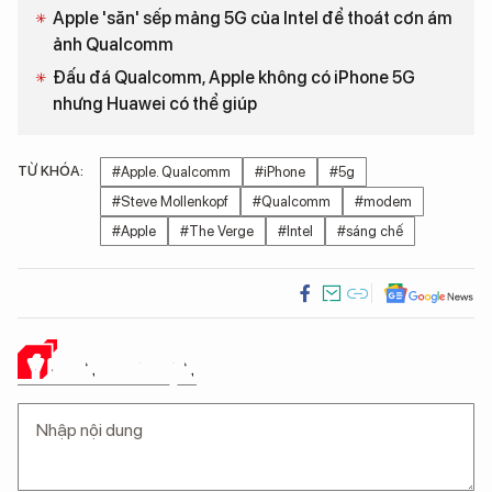
Apple 'săn' sếp mảng 5G của Intel để thoát cơn ám
ảnh Qualcomm
Đấu đá Qualcomm, Apple không có iPhone 5G
nhưng Huawei có thể giúp
TỪ KHÓA:
#Apple. Qualcomm
#iPhone
#5g
#Steve Mollenkopf
#Qualcomm
#modem
#Apple
#The Verge
#Intel
#sáng chế
Ý KIẾN CỦA BẠN