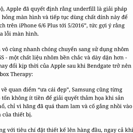
ộ, Apple đã quyết định rằng underfill là giải pháp
ề hỏng màn hình và tiếp tục dùng chất dính này để
trên iPhone 6/6 Plus tới 5/2016”, tức gợi ý rằng
ủa lỗi màn hình.
 đã vô cùng nhanh chóng chuyển sang sử dụng nhôm
6S - một chất liệu nhôm bền chắc và dày dặn hơn -
hay đổi kịp thời của Apple sau khi Bendgate trở nên
nbox Therapy:
t về quan điểm “ưa cái đẹp”, Samsung cũng từng
 tốn không ít tiền để giải quyết thảm họa khi sản
, chỉ vì hãng đã quá tham lam và cố gắng nhồi vào
của thiết bị.
g với tiêu chí đặt thiết kế lên hàng đầu, ngay cả kh