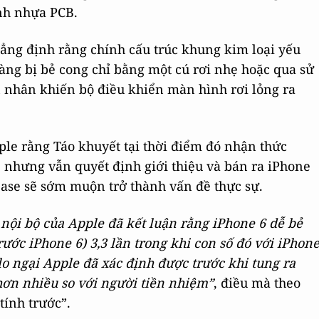
nh nhựa PCB.
ng định rằng chính cấu trúc khung kim loại yếu
 dàng bị bẻ cong chỉ bằng một cú rơi nhẹ hoặc qua sử
 nhân khiến bộ điều khiển màn hình rơi lỏng ra
le rằng Táo khuyết tại thời điểm đó nhận thức
, nhưng vẫn quyết định giới thiệu và bán ra iPhone
ease sẽ sớm muộn trở thành vấn đề thực sự.
 nội bộ của Apple đã kết luận rằng iPhone 6 dễ bẻ
ớc iPhone 6) 3,3 lần trong khi con số đó với iPhon
 lo ngại Apple đã xác định được trước khi tung ra
 hơn nhiều so với người tiền nhiệm”
, điều mà theo
tính trước”.