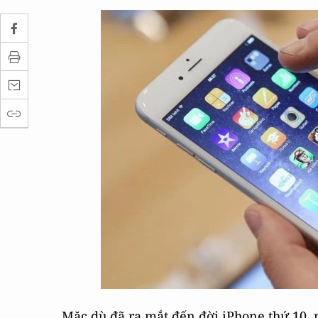
Mặc dù đã ra mắt đến đời iPhone thứ 10, n