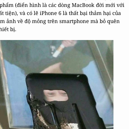
phẩm (điển hình là các dòng MacBook đời mới với
ất tiện), và có lẽ iPhone 6 là thất bại thảm hại của
ến ám ảnh về độ mỏng trên smartphone mà bỏ quên
iết bị.