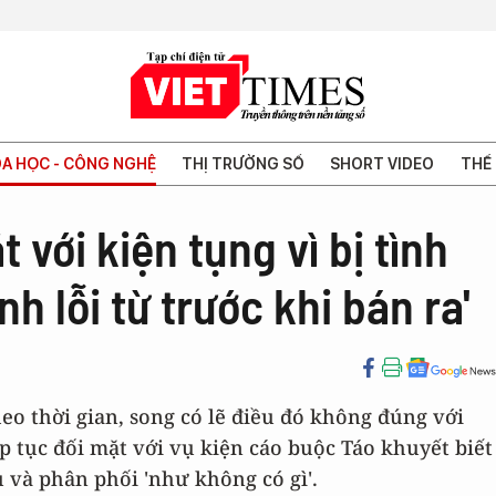
A HỌC - CÔNG NGHỆ
THỊ TRƯỜNG SỐ
SHORT VIDEO
THẾ 
 với kiện tụng vì bị tình
nh lỗi từ trước khi bán ra'
eo thời gian, song có lẽ điều đó không đúng với
p tục đối mặt với vụ kiện cáo buộc Táo khuyết biết
u và phân phối 'như không có gì'.