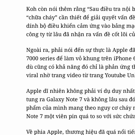
Koh còn nói thêm rằng “Sau điều tra nội b
“chữa cháy” cần thiết để giải quyết vấn đ
dính bộ điều khiển cảm ứng vào bảng mạch 
công ty từ lâu đã nhận ra vấn đề cốt lõi c
Ngoài ra, phải nói đến sự thực là Apple
7000 series để làm vỏ khung trên iPhone 
dù cũng có khả năng đó chỉ là phản ứng t
viral nhờ trang video từ trang Youtube U
Apple dĩ nhiên không phải ví dụ duy nhấ
tung ra Galaxy Note 7 và không lâu sau đó
phẩm của mình mang theo nguy cơ cháy nổ
Note 7 một viên pin quá to so với sức chứa 
Về phia Apple, thương hiệu đã quá nổi tiến