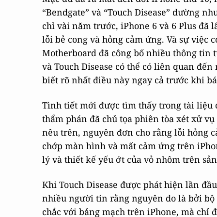
“Bendgate” và “Touch Disease” dường như
chỉ vài năm trước, iPhone 6 và 6 Plus đã 
lỗi bẻ cong và hỏng cảm ứng. Và sự việc c
Motherboard đã công bố nhiều thông tin 
và Touch Disease có thể có liên quan đến 
biết rõ nhất điều này ngay cả trước khi bán
Tình tiết mới được tìm thấy trong tài liệ
thẩm phán đã chủ tọa phiên tòa xét xử vụ
nêu trên, nguyên đơn cho rằng lỗi hỏng c
chớp màn hình và mất cảm ứng trên iPhone 
lý và thiết kế yếu ớt của vỏ nhôm trên sả
Khi Touch Disease được phát hiện lần đầu 
nhiều người tin rằng nguyên do là bởi b
chắc với bảng mạch trên iPhone, mà chỉ đ