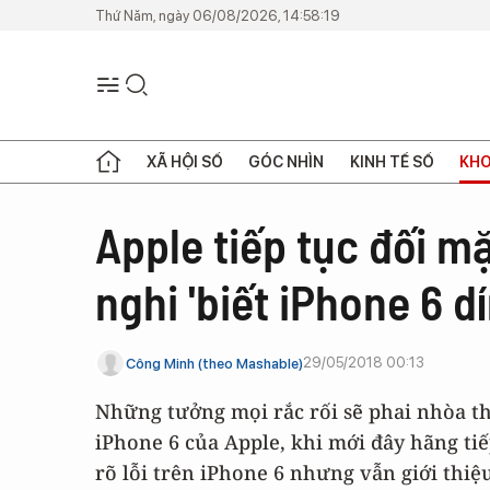
Thứ Năm, ngày 06/08/2026, 14:58:19
XÃ HỘI SỐ
GÓC NHÌN
KINH TẾ SỐ
KHO
Apple tiếp tục đối mặt
nghi 'biết iPhone 6 dí
29/05/2018 00:13
Công Minh (theo Mashable)
Những tưởng mọi rắc rối sẽ phai nhòa th
iPhone 6 của Apple, khi mới đây hãng tiế
rõ lỗi trên iPhone 6 nhưng vẫn giới thiệ