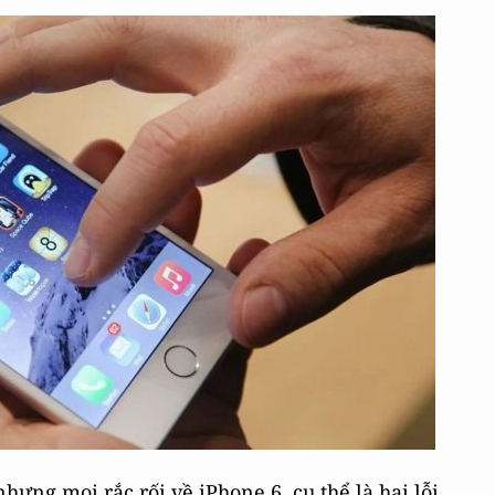
hưng mọi rắc rối về iPhone 6, cụ thể là hai lỗi