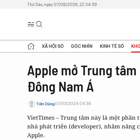
Thứ Sáu, ngày 07/08/2026, 22:34:39
XÃ HỘI SỐ
GÓC NHÌN
KINH TẾ SỐ
KHO
Apple mở Trung tâm N
Đông Nam Á
07/03/2024 04:38
Tiến Dũng
VietTimes – Trung tâm này là một phần 
nhà phát triển (developer), nhằm nâng c
Apple.