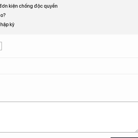
 đơn kiện chống độc quyền
ro?
thập kỷ