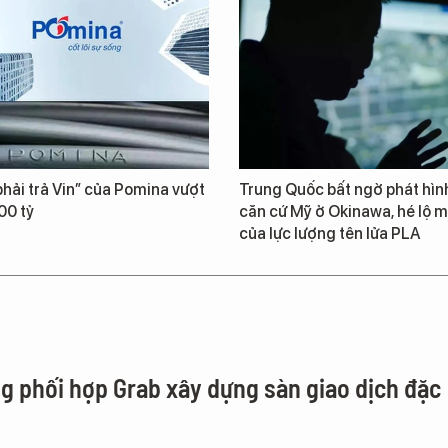
hải trả Vin” của Pomina vượt
Trung Quốc bất ngờ phát hìn
00 tỷ
căn cứ Mỹ ở Okinawa, hé lộ m
của lực lượng tên lửa PLA
g phối hợp Grab xây dựng sàn giao dịch đặc