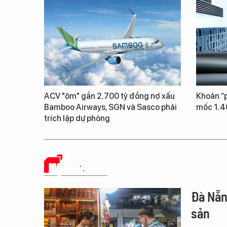
ACV "ôm" gần 2.700 tỷ đồng nợ xấu
Khoản “p
Bamboo Airways, SGN và Sasco phải
mốc 1.4
trích lập dự phòng
HẠ TẦNG SỐ
Đà Nẵn
sản