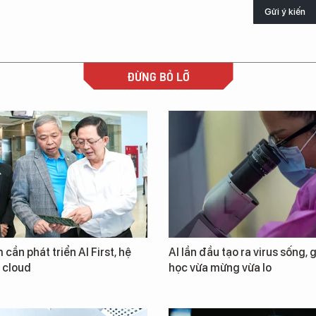
Gửi ý kiến
ĐỪNG BỎ LỠ
 cần phát triển AI First, hệ
AI lần đầu tạo ra virus sống, 
i cloud
học vừa mừng vừa lo