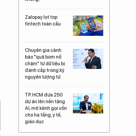
Zalopay lọt top
fintech toàn cầu
Chuyên gia cảnh
báo "quả bom nổ
chậm" từ dữ liệu bị
đánh cắp trong kỷ
nguyên lượng tử
TP.HCM đưa 250
dự án lên nền tảng
AI, mở kênh gọi vốn
cho hạ tầng, y tế,
giáo dục