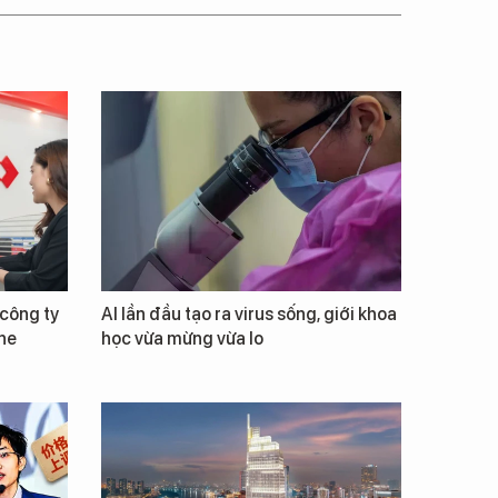
công ty
AI lần đầu tạo ra virus sống, giới khoa
ne
học vừa mừng vừa lo