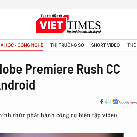
A HỌC - CÔNG NGHỆ
THỊ TRƯỜNG SỐ
SHORT VIDEO
THẾ 
dobe Premiere Rush CC
Android
ính thức phát hành công cụ biên tập video