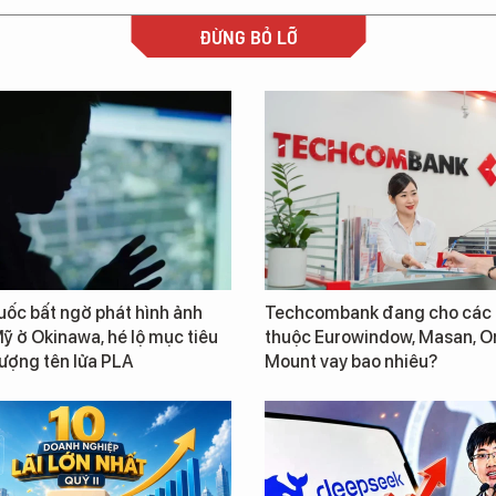
ĐỪNG BỎ LỠ
ốc bất ngờ phát hình ảnh
Techcombank đang cho các 
ỹ ở Okinawa, hé lộ mục tiêu
thuộc Eurowindow, Masan, O
lượng tên lửa PLA
Mount vay bao nhiêu?