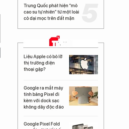
Trung Quốc phát hiện “mỏ
cao su tự nhiên” từ một loài
cỏ dại mọc trên đất mặn
TIN MỚI
Liệu Apple có bỏ lỡ
thị trường điện
thoại gập?
Google ra mắt máy
tính bảng Pixel đi
kèm với dock sạc
không dây độc đáo
Google Pixel Fold