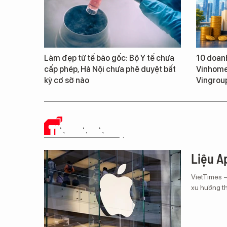
Làm đẹp từ tế bào gốc: Bộ Y tế chưa
10 doanh
cấp phép, Hà Nội chưa phê duyệt bất
Vinhomes
kỳ cơ sở nào
Vingroup
TIN CÔNG NGHỆ
Liệu Ap
VietTimes 
xu hướng th