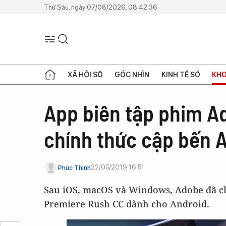
Thứ Sáu, ngày 07/08/2026, 08:42:36
XÃ HỘI SỐ
GÓC NHÌN
KINH TẾ SỐ
KHO
App biên tập phim A
chính thức cập bến 
22/05/2019 16:51
Phúc Thịnh
Sau iOS, macOS và Windows, Adobe đã ch
Premiere Rush CC dành cho Android.