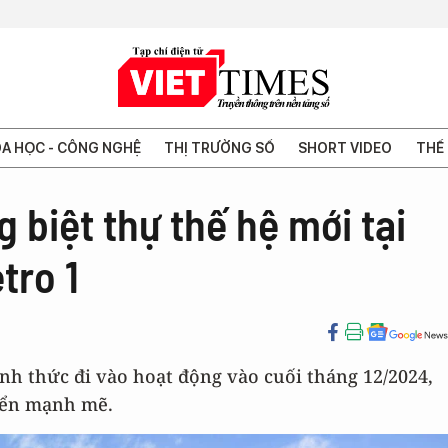
A HỌC - CÔNG NGHỆ
THỊ TRƯỜNG SỐ
SHORT VIDEO
THẾ 
g biệt thự thế hệ mới tại
tro 1
nh thức đi vào hoạt động vào cuối tháng 12/2024,
iển mạnh mẽ.