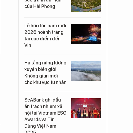
của Hải Phòng
Lễ hội đón năm mới
2026 hoành tráng
tại các điểm đến
Vin
Hạ tầng năng lượng
xuyên biên giới:
n
Không gian mới
n
cho khu vực tư nhân
SeABank ghi dấu
n
ấn trách nhiệm xã
hội tại Vietnam ESG
a
Awards và Tin
i
Dùng Việt Nam
2025