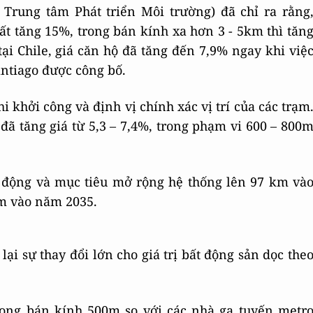
Trung tâm Phát triển Môi trường) đã chỉ ra rằng
ất tăng 15%, trong bán kính xa hơn 3 - 5km thì tăn
ại Chile, giá căn hộ đã tăng đến 7,9% ngay khi việ
ntiago được công bố.
i khởi công và định vị chính xác vị trí của các trạm
ã tăng giá từ 5,3 – 7,4%, trong phạm vi 600 – 800
t động và mục tiêu mở rộng hệ thống lên 97 km và
km vào năm 2035.
i sự thay đổi lớn cho giá trị bất động sản dọc the
trong bán kính 500m so với các nhà ga tuyến metr