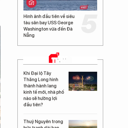
,
Hình ảnh đầu tiên về siêu
tàu sân bay USS George
Washington vừa đến Đà
Nẵng
TIN MỚI
Khi Đại lộ Tây
Thăng Long hình
thành hành lang
kinh tế mới, nhà phố
nào sẽ hưởng lợi
đầu tiên?
Thuỷ Nguyên trong
bức tranh dài hạn