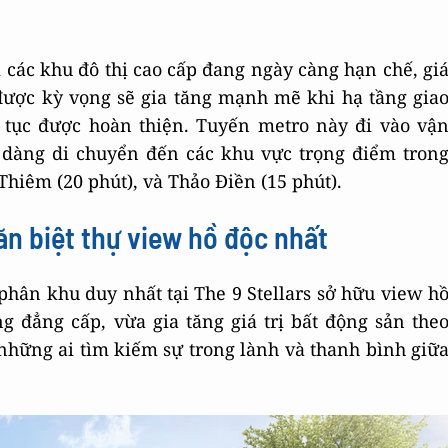
 các khu đô thị cao cấp đang ngày càng hạn chế, gi
a được kỳ vọng sẽ gia tăng mạnh mẽ khi hạ tầng gia
p tục được hoàn thiện. Tuyến metro này đi vào vậ
ễ dàng di chuyển đến các khu vực trọng điểm tron
Thiêm (20 phút), và Thảo Điền (15 phút).
ăn biệt thự view hồ độc nhất
à phân khu duy nhất tại The 9 Stellars sở hữu view h
 đẳng cấp, vừa gia tăng giá trị bất động sản the
i những ai tìm kiếm sự trong lành và thanh bình giữ