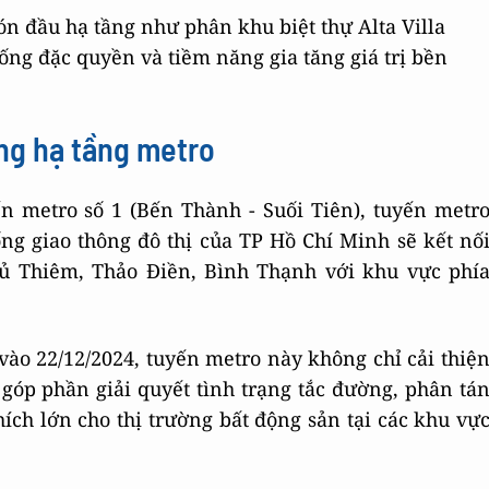
 đón đầu hạ tầng như phân khu biệt thự Alta Villa
sống đặc quyền và tiềm năng gia tăng giá trị bền
óng hạ tầng metro
ến metro số 1 (Bến Thành - Suối Tiên), tuyến metr
ống giao thông đô thị của TP Hồ Chí Minh sẽ kết nố
ủ Thiêm, Thảo Điền, Bình Thạnh với khu vực phí
ào 22/12/2024, tuyến metro này không chỉ cải thiệ
góp phần giải quyết tình trạng tắc đường, phân tá
ích lớn cho thị trường bất động sản tại các khu vự