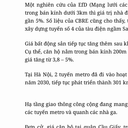
Một nghiên cứu của EfD (Mạng lưới các 
trong bán kính dưới 3km thì giá trị nhà đ
gần 5%. Số liệu của CBRE cũng cho thấy, t
xây dựng tuyến số 4 của tàu điện ngầm Sa
Giá bất động sản tiếp tục tăng thêm sau kh
Cụ thể, căn hộ nằm trong bán kính 200m đ
giá tăng từ 3,8 – 5%.
Tại Hà Nội, 2 tuyến metro đã đi vào hoạ
năm 2030, tiếp tục phát triển thành 301 
Hạ tầng giao thông công cộng đang mang lạ
các tuyến metro và quanh các nhà ga.
Đơn cử, giá căn hộ tại quận Cầu Giấy, 