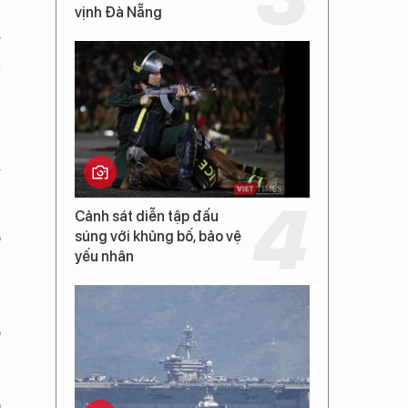
vịnh Đà Nẵng
,
g
c
.
m
Cảnh sát diễn tập đấu
o
súng với khủng bố, bảo vệ
yếu nhân
o
o