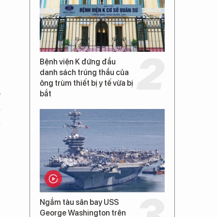
Bệnh viện K đứng đầu
danh sách trúng thầu của
ông trùm thiết bị y tế vừa bị
o
bắt
i
a
n
n
c
Ngắm tàu sân bay USS
George Washington trên