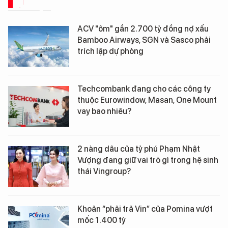
DỮ LIỆU
ACV "ôm" gần 2.700 tỷ đồng nợ xấu
Bamboo Airways, SGN và Sasco phải
trích lập dự phòng
Techcombank đang cho các công ty
thuộc Eurowindow, Masan, One Mount
vay bao nhiêu?
2 nàng dâu của tỷ phú Phạm Nhật
Vượng đang giữ vai trò gì trong hệ sinh
thái Vingroup?
Khoản “phải trả Vin” của Pomina vượt
mốc 1.400 tỷ