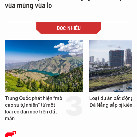
vừa mừng vừa lo
ĐỌC NHIỀU
Trung Quốc phát hiện “mỏ
Loạt dự án bất động 
cao su tự nhiên” từ một
Đà Nẵng sắp bị kiểm t
loài cỏ dại mọc trên đất
mặn