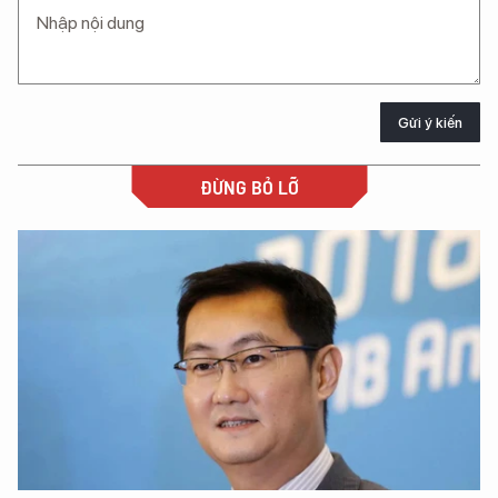
Gửi ý kiến
ĐỪNG BỎ LỠ