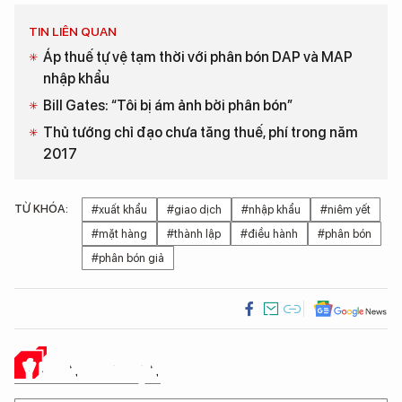
TIN LIÊN QUAN
Áp thuế tự vệ tạm thời với phân bón DAP và MAP
nhập khẩu
Bill Gates: “Tôi bị ám ảnh bởi phân bón”
Thủ tướng chỉ đạo chưa tăng thuế, phí trong năm
2017
TỪ KHÓA:
#xuất khẩu
#giao dịch
#nhập khẩu
#niêm yết
#mặt hàng
#thành lập
#điều hành
#phân bón
#phân bón giả
Ý KIẾN CỦA BẠN