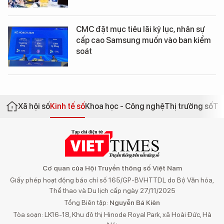
CMC đặt mục tiêu lãi kỷ lục, nhân sự
cấp cao Samsung muốn vào ban kiểm
soát
Xã hội số
Kinh tế số
Khoa học - Công nghệ
Thị trường số
Th
Cơ quan của Hội Truyền thông số Việt Nam
Giấy phép hoạt động báo chí số 165/GP-BVHTTDL do Bộ Văn hóa,
Thể thao và Du lịch cấp ngày 27/11/2025
Tổng Biên tập:
Nguyễn Bá Kiên
Tòa soạn: LK16-18, Khu đô thị Hinode Royal Park, xã Hoài Đức, Hà