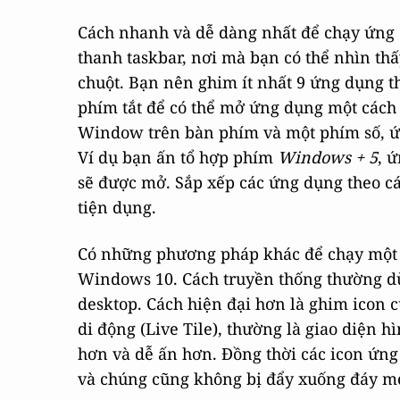
Cách nhanh và dễ dàng nhất để chạy ứng
thanh taskbar, nơi mà bạn có thể nhìn th
chuột. Bạn nên ghim ít nhất 9 ứng dụng t
phím tắt để có thể mở ứng dụng một các
Window trên bàn phím và một phím số, ứn
Ví dụ bạn ấn tổ hợp phím
Windows + 5
, 
sẽ được mở. Sắp xếp các ứng dụng theo c
tiện dụng.
Có những phương pháp khác để chạy một
Windows 10. Cách truyền thống thường dù
desktop. Cách hiện đại hơn là ghim icon c
di động (Live Tile), thường là giao diện h
hơn và dễ ấn hơn. Đồng thời các icon ứn
và chúng cũng không bị đẩy xuống đáy m