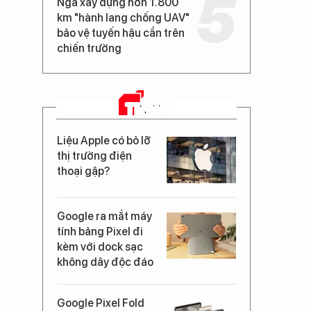
Nga xây dựng hơn 1.800
km "hành lang chống UAV"
bảo vệ tuyến hậu cần trên
chiến trường
TIN MỚI
Liệu Apple có bỏ lỡ
thị trường điện
thoại gập?
Google ra mắt máy
tính bảng Pixel đi
kèm với dock sạc
không dây độc đáo
Google Pixel Fold