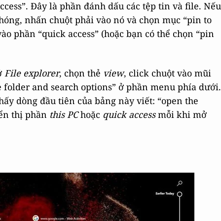
ccess”. Đây là phần đánh dấu các tệp tin và file. Nếu
hóng, nhấn chuột phải vào nó và chọn mục “pin to
vào phần “quick access” (hoặc bạn có thể chọn “pin
ở
F
ile explorer
, chọn thẻ
view
, click chuột vào mũi
 folder and search options” ở phần menu phía dưới.
hấy dòng đầu tiên của bảng này viết: “open the
iển thị phần
this PC
hoặc
quick access
mỗi khi mở