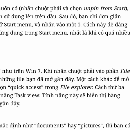
 muốn có (nhấn chuột phải và chọn
unpin from Start
),
 sử dụng lên trên đầu. Sau đó, bạn chỉ đơn giản
Start menu, và nhấn vào một ô. Cách này dễ dàng
ứng dụng trong Start menu, nhất là khi có quá nhiề
” như trên Win 7. Khi nhấn chuột phải vào phần
File
ố những file bạn đã mở gần đây. Một cách khác để mở
họn “quick access” trong
File explorer
. Cách thứ ba
h năng Task view. Tính năng này sẽ hiển thị hàng
gần đây.
 mặc định như “documents” hay “pictures”, thì bạn c