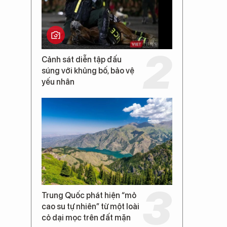
Cảnh sát diễn tập đấu
súng với khủng bố, bảo vệ
yếu nhân
Trung Quốc phát hiện “mỏ
cao su tự nhiên” từ một loài
cỏ dại mọc trên đất mặn