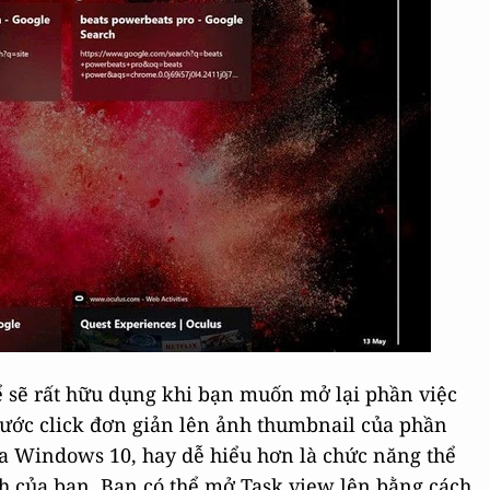
 sẽ rất hữu dụng khi bạn muốn mở lại phần việc
bước click đơn giản lên ảnh thumbnail của phần
ủa Windows 10, hay dễ hiểu hơn là chức năng thể
nh của bạn. Bạn có thể mở Task view lên bằng cách