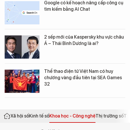
Google có kế hoạch nâng cấp công cụ
tìm kiếm bằng AI Chat
2 sếp mới của Kaspersky khu vực châu
Á – Thái Bình Dương là ai?
Thể thao điện tử Việt Nam có huy
chương vàng đầu tiên tại SEA Games
32
Xã hội số
Kinh tế số
Khoa học - Công nghệ
Thị trường số
Th