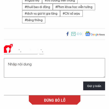
#người Mỹ
#thị trường viễn thông
#thuê bao di động
#Phim khoa học viễn tưởng
#dịch vụ giá trị gia tăng
#Chỉ số arpu
#băng thông
Ý KIẾN CỦA BẠN
Gửi ý kiến
ĐỪNG BỎ LỠ