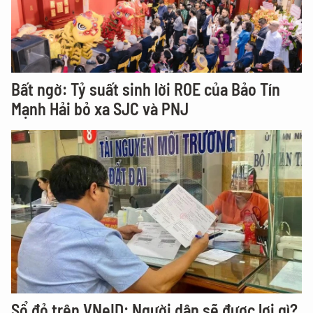
Bất ngờ: Tỷ suất sinh lời ROE của Bảo Tín
Mạnh Hải bỏ xa SJC và PNJ
Sổ đỏ trên VNeID: Người dân sẽ được lợi gì?