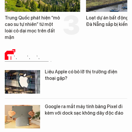
Trung Quốc phát hiện “mỏ
Loạt dự án bất động 
cao su tự nhiên” từ một
Đà Nẵng sắp bị kiểm t
loài cỏ dại mọc trên đất
mặn
TIN CÔNG NGHỆ
Liệu Apple có bỏ lỡ thị trường điện
thoại gập?
Google ra mắt máy tính bảng Pixel đi
kèm với dock sạc không dây độc đáo