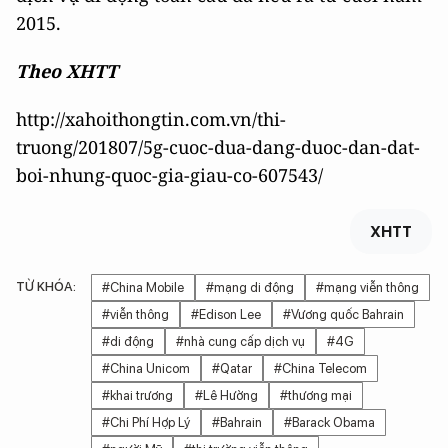
2015.
Theo XHTT
http://xahoithongtin.com.vn/thi-
truong/201807/5g-cuoc-dua-dang-duoc-dan-dat-
boi-nhung-quoc-gia-giau-co-607543/
XHTT
TỪ KHÓA:
#China Mobile
#mạng di động
#mạng viễn thông
#viễn thông
#Edison Lee
#Vương quốc Bahrain
#di động
#nhà cung cấp dịch vụ
#4G
#China Unicom
#Qatar
#China Telecom
#khai trương
#Lê Hường
#thương mại
#Chi Phí Hợp Lý
#Bahrain
#Barack Obama