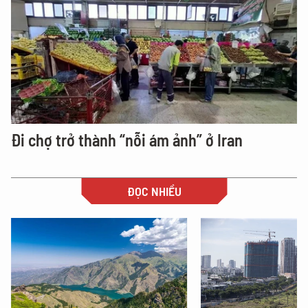
Đi chợ trở thành “nỗi ám ảnh” ở Iran
ĐỌC NHIỀU