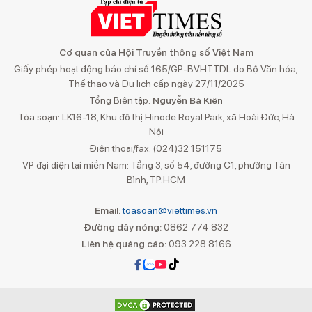
Cơ quan của Hội Truyền thông số Việt Nam
Giấy phép hoạt động báo chí số 165/GP-BVHTTDL do Bộ Văn hóa,
Thể thao và Du lịch cấp ngày 27/11/2025
Tổng Biên tập:
Nguyễn Bá Kiên
Tòa soạn: LK16-18, Khu đô thị Hinode Royal Park, xã Hoài Đức, Hà
Nội
Điện thoại/fax: (024)32 151175
VP đại diện tại miền Nam: Tầng 3, số 54, đường C1, phường Tân
Bình, TP.HCM
Email:
toasoan@viettimes.vn
Đường dây nóng:
0862 774 832
Liên hệ quảng cáo:
093 228 8166