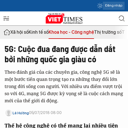
Đăng nhập
Xã hội số
Kinh tế số
Khoa học - Công nghệ
Thị trường số
Th
5G: Cuộc đua đang được dẫn dắt
bởi những quốc gia giàu có
Theo đánh giá của các chuyên gia, công nghệ 5G sẽ là
một bước tiến quan trọng tạo ra những thay đổi lớn
trong đời sống con người. Với nhiều ưu điểm vượt trội
so với 4G, mạng 5G được kỳ vọng sẽ là cuộc cách mạng
mới của thế giới di động.
05/07/2018 08:00
Lê Hường
Thế hệ công nghệ có thể mang lại nhiều tiện