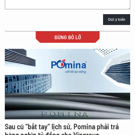
Gửi ý kiến
ĐỪNG BỎ LỠ
Sau cú “bắt tay” lịch sử, Pomina phải trả
hàng nghìn tỷ đồng cho Vingroup