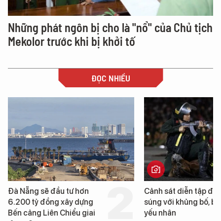
Những phát ngôn bị cho là "nổ" của Chủ tịch
Mekolor trước khi bị khởi tố
ĐỌC NHIỀU
Cảnh sát diễn tập đấu
Hình ảnh đầu tiên về 
súng với khủng bố, bảo vệ
tàu sân bay USS Geo
yếu nhân
Washington vừa đến 