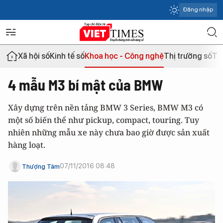
Đăng nhập
Xã hội số
Kinh tế số
Khoa học - Công nghệ
Thị trường số
Th
4 mẫu M3 bí mật của BMW
Xây dựng trên nền tảng BMW 3 Series, BMW M3 có
một số biến thể như pickup, compact, touring. Tuy
nhiên những mẫu xe này chưa bao giờ được sản xuất
hàng loạt.
07/11/2016 08:48
Thượng Tâm