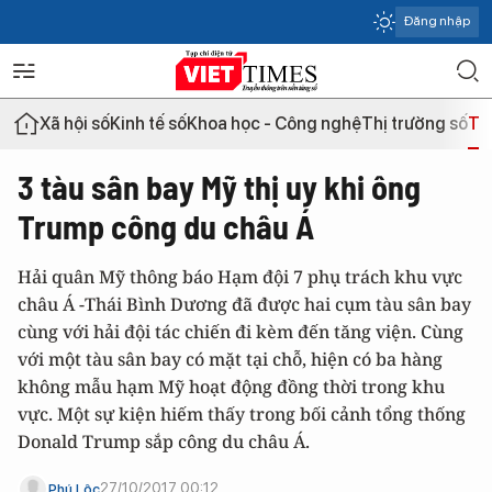
Đăng nhập
Xã hội số
Kinh tế số
Khoa học - Công nghệ
Thị trường số
Th
3 tàu sân bay Mỹ thị uy khi ông
Trump công du châu Á
Hải quân Mỹ thông báo Hạm đội 7 phụ trách khu vực
châu Á -Thái Bình Dương đã được hai cụm tàu sân bay
cùng với hải đội tác chiến đi kèm đến tăng viện. Cùng
với một tàu sân bay có mặt tại chỗ, hiện có ba hàng
không mẫu hạm Mỹ hoạt động đồng thời trong khu
vực. Một sự kiện hiếm thấy trong bối cảnh tổng thống
Donald Trump sắp công du châu Á.
27/10/2017 00:12
Phú Lộc