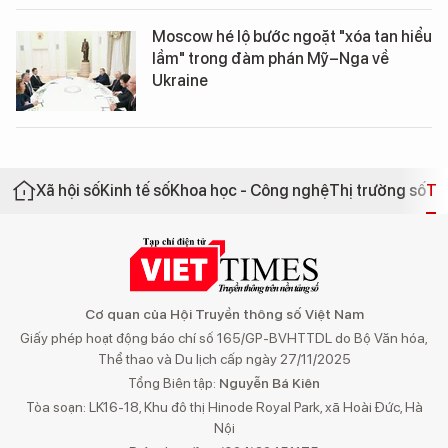
Moscow hé lộ bước ngoặt "xóa tan hiểu
lầm" trong đàm phán Mỹ–Nga về
Ukraine
Xã hội số
Kinh tế số
Khoa học - Công nghệ
Thị trường số
Th
Cơ quan của Hội Truyền thông số Việt Nam
Giấy phép hoạt động báo chí số 165/GP-BVHTTDL do Bộ Văn hóa,
Thể thao và Du lịch cấp ngày 27/11/2025
Tổng Biên tập:
Nguyễn Bá Kiên
Tòa soạn: LK16-18, Khu đô thị Hinode Royal Park, xã Hoài Đức, Hà
Nội