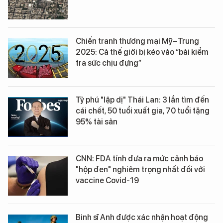
Chiến tranh thương mại Mỹ–Trung
2025: Cả thế giới bị kéo vào “bài kiểm
tra sức chịu đựng”
Tỷ phú "lập dị" Thái Lan: 3 lần tìm đến
cái chết, 50 tuổi xuất gia, 70 tuổi tặng
95% tài sản
CNN: FDA tính đưa ra mức cảnh báo
"hộp đen" nghiêm trọng nhất đối với
vaccine Covid-19
Binh sĩ Anh được xác nhận hoạt động