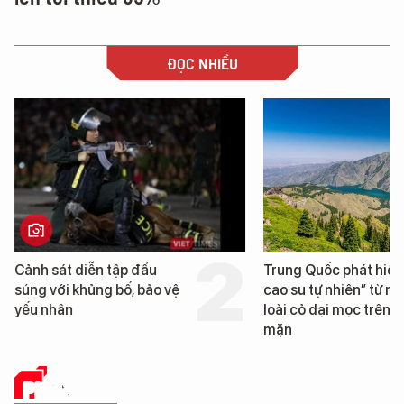
ĐỌC NHIỀU
h sát diễn tập đấu
Trung Quốc phát hiện “mỏ
g với khủng bố, bảo vệ
cao su tự nhiên” từ một
 nhân
loài cỏ dại mọc trên đất
mặn
PHÂN TÍCH