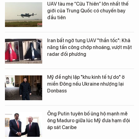
UAV tàu mẹ “Cửu Thiên” lớn nhất thế
giới của Trung Quốc có chuyến bay
đầu tiên
Iran bất ngờ tung UAV "thần tốc": Khả
năng tấn công chớp nhoáng, vượt mặt
radar đối phương
Mỹ đề nghị lập "khu kinh tế tự do" ở
miền Đông nếu Ukraine nhượng lại
Donbass
Ông Putin tuyên bố ủng hộ mạnh mẽ
ông Maduro giữa lúc Mỹ đưa hạm đội
áp sát Caribe