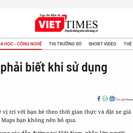
A HỌC - CÔNG NGHỆ
THỊ TRƯỜNG SỐ
SHORT VIDEO
THẾ 
phải biết khi sử dụng
vị trí với bạn bè theo thời gian thực và đặt xe giá
e Maps bạn không nên bỏ qua.