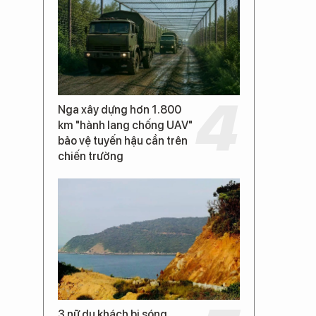
Nga xây dựng hơn 1.800
km "hành lang chống UAV"
bảo vệ tuyến hậu cần trên
chiến trường
3 nữ du khách bị sóng