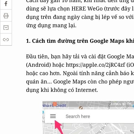
Cách đây gần 10 năm, khi nhắc đến ứng d
dùng sẽ lựa chọn HERE WeGo (trước đây l
dụng trên đang ngày càng bị lép vế so v
ứng dụng mang lại.
1. Cách tìm đường trên Google Maps khi
Đầu tiên, bạn hãy tải và cài đặt Google Ma
(Android) hoặc https://apple.co/2jRC4zf (i
hoặc cao hơn. Ngoài tính năng cảnh báo kẹ
quán ăn… Google Maps còn cho phép người 
dụng khi không có Internet.