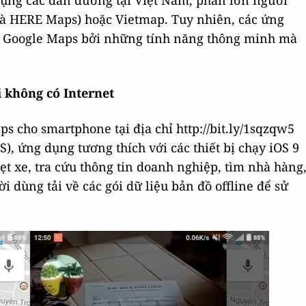
ụng các dẫn đường tại Việt Nam, phần lớn người
à HERE Maps) hoặc Vietmap. Tuy nhiên, các ứng
ới Google Maps bởi những tính năng thông minh mà
 không có Internet
ps cho smartphone tại địa chỉ http://bit.ly/1sqzqw5
OS), ứng dụng tương thích với các thiết bị chạy iOS 9
t xe, tra cứu thông tin doanh nghiệp, tìm nhà hàng
dùng tải về các gói dữ liệu bản đồ offline để sử