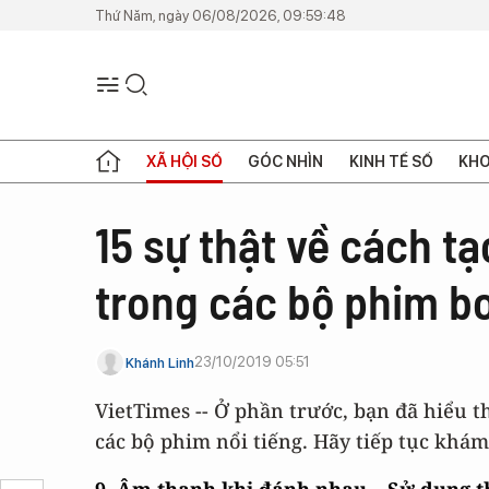
Thứ Năm, ngày 06/08/2026, 09:59:48
XÃ HỘI SỐ
GÓC NHÌN
KINH TẾ SỐ
KHO
15 sự thật về cách t
trong các bộ phim b
23/10/2019 05:51
Khánh Linh
VietTimes -- Ở phần trước, bạn đã hiểu 
các bộ phim nổi tiếng. Hãy tiếp tục kh