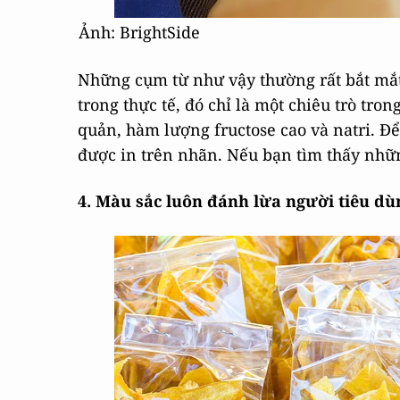
Ảnh: BrightSide
Những cụm từ như vậy thường rất bắt mắt
trong thực tế, đó chỉ là một chiêu trò tr
quản, hàm lượng fructose cao và natri. Đ
được in trên nhãn. Nếu bạn tìm thấy nhữ
4. Màu sắc luôn đánh lừa người tiêu dù