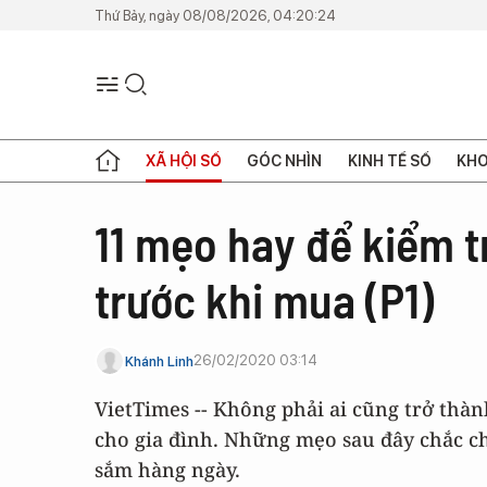
Thứ Bảy, ngày 08/08/2026, 04:20:24
XÃ HỘI SỐ
GÓC NHÌN
KINH TẾ SỐ
KHO
11 mẹo hay để kiểm 
trước khi mua (P1)
26/02/2020 03:14
Khánh Linh
VietTimes -- Không phải ai cũng trở thàn
cho gia đình. Những mẹo sau đây chắc ch
sắm hàng ngày.