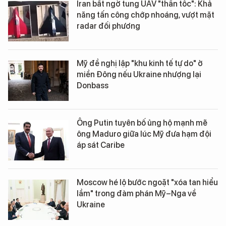
Iran bất ngờ tung UAV "thần tốc": Khả
năng tấn công chớp nhoáng, vượt mặt
radar đối phương
Mỹ đề nghị lập "khu kinh tế tự do" ở
miền Đông nếu Ukraine nhượng lại
Donbass
Ông Putin tuyên bố ủng hộ mạnh mẽ
ông Maduro giữa lúc Mỹ đưa hạm đội
áp sát Caribe
Moscow hé lộ bước ngoặt "xóa tan hiểu
lầm" trong đàm phán Mỹ–Nga về
Ukraine