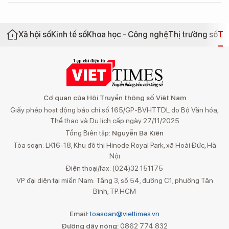
Xã hội số
Kinh tế số
Khoa học - Công nghệ
Thị trường số
Th
Cơ quan của Hội Truyền thông số Việt Nam
Giấy phép hoạt động báo chí số 165/GP-BVHTTDL do Bộ Văn hóa,
Thể thao và Du lịch cấp ngày 27/11/2025
Tổng Biên tập:
Nguyễn Bá Kiên
Tòa soạn: LK16-18, Khu đô thị Hinode Royal Park, xã Hoài Đức, Hà
Nội
Điện thoại/fax: (024)32 151175
VP đại diện tại miền Nam: Tầng 3, số 54, đường C1, phường Tân
Bình, TP.HCM
Email:
toasoan@viettimes.vn
Đường dây nóng:
0862 774 832