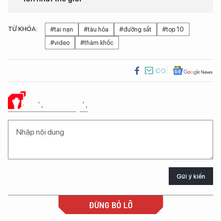
TỪ KHÓA:
#tai nạn
#tàu hỏa
#đường sắt
#top 10
#video
#thảm khốc
Ý KIẾN CỦA BẠN
Gửi ý kiến
ĐỪNG BỎ LỠ