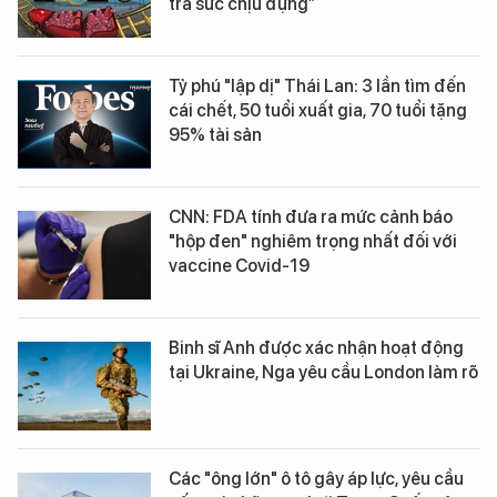
tra sức chịu đựng”
Tỷ phú "lập dị" Thái Lan: 3 lần tìm đến
cái chết, 50 tuổi xuất gia, 70 tuổi tặng
95% tài sản
CNN: FDA tính đưa ra mức cảnh báo
"hộp đen" nghiêm trọng nhất đối với
vaccine Covid-19
Binh sĩ Anh được xác nhận hoạt động
tại Ukraine, Nga yêu cầu London làm rõ
Các "ông lớn" ô tô gây áp lực, yêu cầu