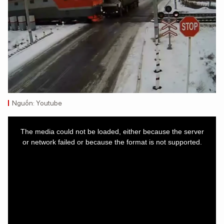
Nguồn: Youtube
This
is
a
The media could not be loaded, either because the server
modal
window.
or network failed or because the format is not supported.