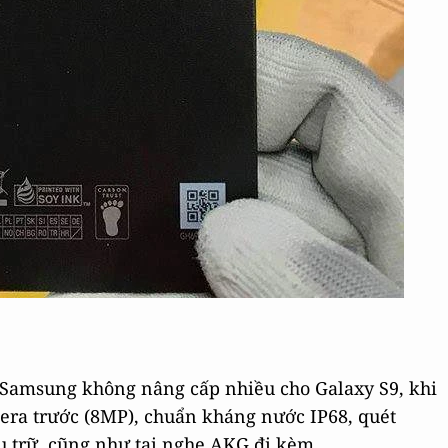
ư Samsung không nâng cấp nhiều cho Galaxy S9, khi
era trước (8MP), chuẩn kháng nước IP68, quét
 trữ, cũng như tai nghe AKG đi kèm.