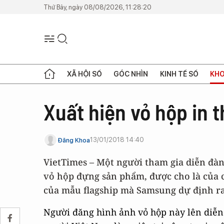
Thứ Bảy, ngày 08/08/2026, 11:28:20
XÃ HỘI SỐ
GÓC NHÌN
KINH TẾ SỐ
KHO
Xuất hiện vỏ hộp in 
13/01/2018 14:40
Đăng Khoa
VietTimes – Một người tham gia diễn đà
vỏ hộp đựng sản phẩm, được cho là của c
của mẫu flagship mà Samsung dự định ra
Người đăng hình ảnh vỏ hộp này lên diễn