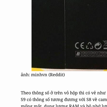
ảnh: minhvn (Reddit)
Theo thông số ở trên vỏ hộp thì có vẻ nh
S9 có thông số tương đương với S8 về cam
mống mắt, dung lượng RAM và bộ nhớ lưu