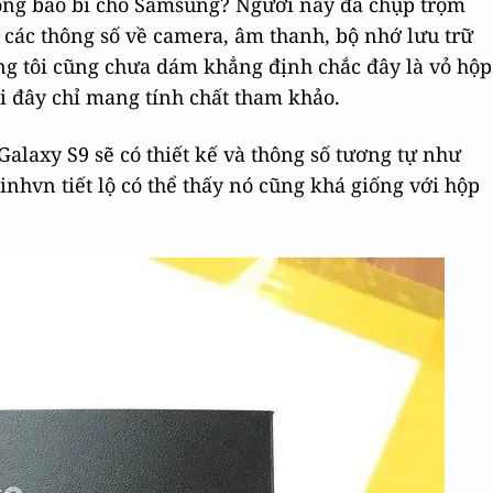
công bao bì cho Samsung? Người này đã chụp trộm
 các thông số về camera, âm thanh, bộ nhớ lưu trữ
ng tôi cũng chưa dám khẳng định chắc đây là vỏ hộp
ới đây chỉ mang tính chất tham khảo.
alaxy S9 sẽ có thiết kế và thông số tương tự như
nhvn tiết lộ có thể thấy nó cũng khá giống với hộp