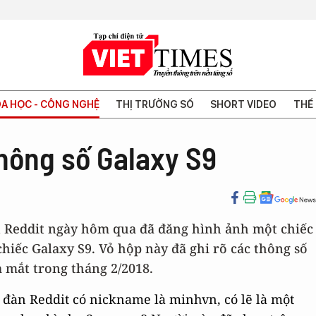
A HỌC - CÔNG NGHỆ
THỊ TRƯỜNG SỐ
SHORT VIDEO
THẾ 
thông số Galaxy S9
n Reddit ngày hôm qua đã đăng hình ảnh một chiếc
hiếc Galaxy S9. Vỏ hộp này đã ghi rõ các thông số
 mắt trong tháng 2/2018.
 đàn Reddit có nickname là minhvn, có lẽ là một