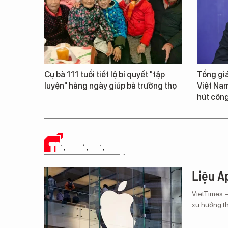
Cụ bà 111 tuổi tiết lộ bí quyết "tập
Tổng giá
luyện" hàng ngày giúp bà trường thọ
Việt Nam
hút công
TIN CÔNG NGHỆ
Liệu Ap
VietTimes 
xu hướng th