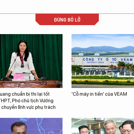
ĐỪNG BỎ LỠ
ang chuẩn bị thi lại tốt
'Cỗ máy in tiền' của VEAM
THPT, Phó chủ tịch Vương
chuyển lĩnh vực phụ trách