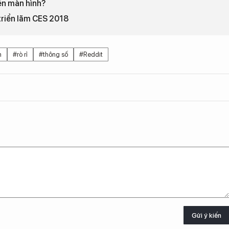
ền màn hình?
 triển lãm CES 2018
m
#rò rỉ
#thông số
#Reddit
Gửi ý kiến