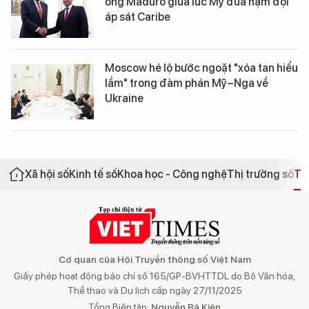
ông Maduro giữa lúc Mỹ đưa hạm đội
áp sát Caribe
Moscow hé lộ bước ngoặt "xóa tan hiểu
lầm" trong đàm phán Mỹ–Nga về
Ukraine
Xã hội số
Kinh tế số
Khoa học - Công nghệ
Thị trường số
Th
Cơ quan của Hội Truyền thông số Việt Nam
Giấy phép hoạt động báo chí số 165/GP-BVHTTDL do Bộ Văn hóa,
Thể thao và Du lịch cấp ngày 27/11/2025
Tổng Biên tập:
Nguyễn Bá Kiên