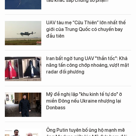
tàu khác sắp chung số phận?
UAV tàu mẹ “Cửu Thiên” lớn nhất thế
giới của Trung Quốc có chuyến bay
đầu tiên
Iran bất ngờ tung UAV "thần tốc": Khả
năng tấn công chớp nhoáng, vượt mặt
radar đối phương
Mỹ đề nghị lập "khu kinh tế tự do" ở
miền Đông nếu Ukraine nhượng lại
Donbass
Ông Putin tuyên bố ủng hộ mạnh mẽ