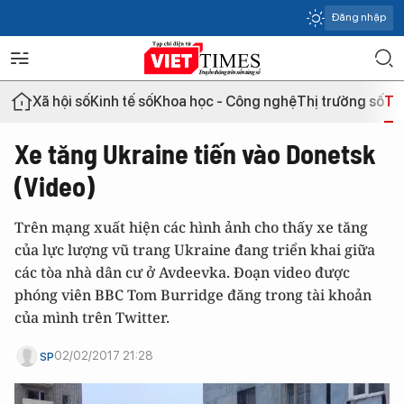
Đăng nhập
Xã hội số
Kinh tế số
Khoa học - Công nghệ
Thị trường số
Th
Xe tăng Ukraine tiến vào Donetsk
(Video)
Trên mạng xuất hiện các hình ảnh cho thấy xe tăng
của lực lượng vũ trang Ukraine đang triển khai giữa
các tòa nhà dân cư ở Avdeevka. Đoạn video được
phóng viên BBC Tom Burridge đăng trong tài khoản
của mình trên Twitter.
02/02/2017 21:28
SP