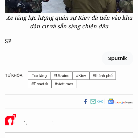
Xe tăng lực lượng quân sự Kiev đã tiến vào khu
dân cư và sẵn sàng chiến đấu
SP
Sputnik
TỪ KHÓA:
#xe tăng
#Ukraine
#Kiev
#thành phố
#Donetsk
#viettimes
Ý KIẾN CỦA BẠN