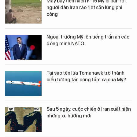
Máy bay tiêm kích F-15 Mỹ bị bắn rơi,
người dân Iran ráo riết săn lùng phi
công
Ngoại trưởng Mỹ lên tiếng trấn an các
đồng minh NATO
Tại sao tên lửa Tomahawk trở thành
biểu tượng tấn công tầm xa của Mỹ?
Sau 5 ngày, cuộc chiến ở Iran xuất hiện
những xu hướng mới