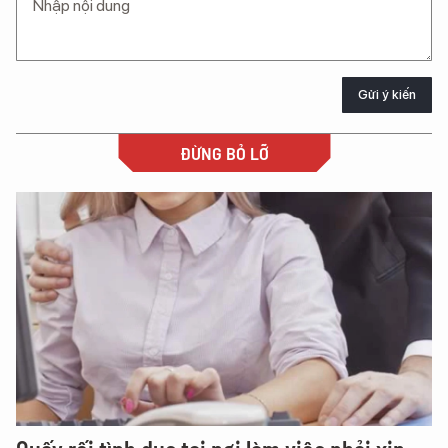
Gửi ý kiến
ĐỪNG BỎ LỠ