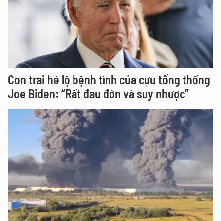
Con trai hé lộ bệnh tình của cựu tổng thống
Joe Biden: “Rất đau đớn và suy nhược”