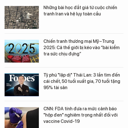
Những bài học đắt giá từ cuộc chiến
tranh Iran và hệ lụy toàn cầu
Chiến tranh thương mại Mỹ–Trung
2025: Cả thế giới bị kéo vào “bài kiểm
tra sức chịu đựng”
Tỷ phú "lập dị" Thái Lan: 3 lần tìm đến
cái chết, 50 tuổi xuất gia, 70 tuổi tặng
95% tài sản
CNN: FDA tính đưa ra mức cảnh báo
"hộp đen" nghiêm trọng nhất đối với
vaccine Covid-19