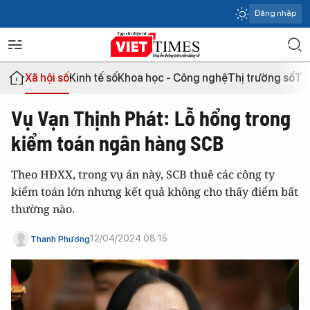
Đăng nhập
Xã hội số
Kinh tế số
Khoa học - Công nghệ
Thị trường số
Th
Vụ Vạn Thịnh Phát: Lỗ hổng trong
kiểm toán ngân hàng SCB
Theo HĐXX, trong vụ án này, SCB thuê các công ty
kiểm toán lớn nhưng kết quả không cho thấy điểm bất
thường nào.
12/04/2024 08:15
Thanh Phương