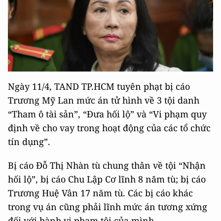
Ngày 11/4, TAND TP.HCM tuyên phạt bị cáo
Trương Mỹ Lan mức án tử hình về 3 tội danh
“Tham ô tài sản”, “Đưa hối lộ” và “Vi phạm quy
định về cho vay trong hoạt động của các tổ chức
tín dụng”.
Bị cáo Đỗ Thị Nhàn tù chung thân về tội “Nhận
hối lộ”, bị cáo Chu Lập Cơ lĩnh 8 năm tù; bị cáo
Trương Huệ Vân 17 năm tù. Các bị cáo khác
trong vụ án cũng phải lĩnh mức án tương xứng
đối với hành vi phạm tội của mình.