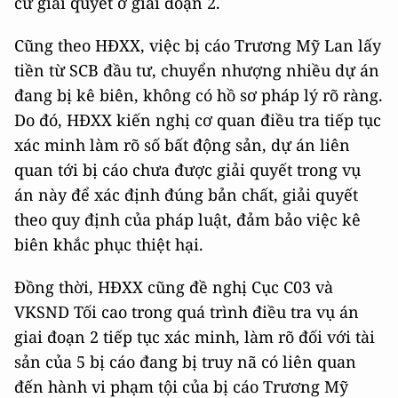
cứ giải quyết ở giai đoạn 2.
Cũng theo HĐXX, việc bị cáo Trương Mỹ Lan lấy
tiền từ SCB đầu tư, chuyển nhượng nhiều dự án
đang bị kê biên, không có hồ sơ pháp lý rõ ràng.
Do đó, HĐXX kiến nghị cơ quan điều tra tiếp tục
xác minh làm rõ số bất động sản, dự án liên
quan tới bị cáo chưa được giải quyết trong vụ
án này để xác định đúng bản chất, giải quyết
theo quy định của pháp luật, đảm bảo việc kê
biên khắc phục thiệt hại.
Đồng thời, HĐXX cũng đề nghị Cục C03 và
VKSND Tối cao trong quá trình điều tra vụ án
giai đoạn 2 tiếp tục xác minh, làm rõ đối với tài
sản của 5 bị cáo đang bị truy nã có liên quan
đến hành vi phạm tội của bị cáo Trương Mỹ