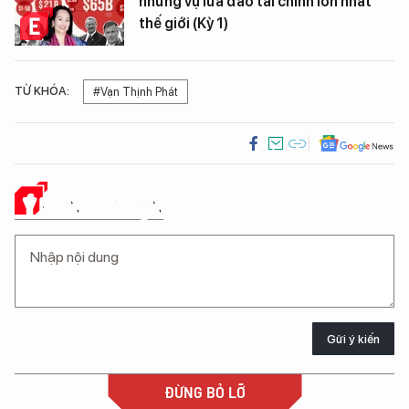
những vụ lừa đảo tài chính lớn nhất
thế giới (Kỳ 1)
TỪ KHÓA:
#Vạn Thịnh Phát
Ý KIẾN CỦA BẠN
Gửi ý kiến
ĐỪNG BỎ LỠ