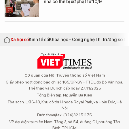
nhà có thể bị xử phạt từ 10/9
Xã hội số
Kinh tế số
Khoa học - Công nghệ
Thị trường số
Th
Cơ quan của Hội Truyền thông số Việt Nam
Giấy phép hoạt động báo chí số 165/GP-BVHTTDL do Bộ Văn hóa,
Thể thao và Du lịch cấp ngày 27/11/2025
Tổng Biên tập:
Nguyễn Bá Kiên
Tòa soạn: LK16-18, Khu đô thị Hinode Royal Park, xã Hoài Đức, Hà
Nội
Điện thoại/fax: (024)32 151175
VP đại diện tại miền Nam: Tầng 3, số 54, đường C1, phường Tân
Bình, TP.HCM