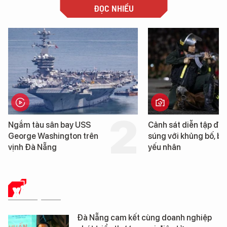
ĐỌC NHIỀU
Cảnh sát diễn tập đấu
Cận cảnh chiến hạm 
súng với khủng bố, bảo vệ
tống tàu sân bay USS
yếu nhân
George Washington 
Đà Nẵng
XÃ HỘI SỐ
Đà Nẵng cam kết cùng doanh nghiệp