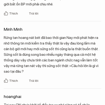
giới bất ổn BP mới phải chịu nhé.
Thích
Trả lời
Minh Minh
Rừng tan hoang nát bét đã bao thời gian Nay mới phát hiện ra
nhờ thông tin mới kiểm tra thấy thật là vậy đau lòng lắm mà
cán bộ giờ mới hay mới sửng sốt thì cũng lạ lạ thật buồn thật .
Sửng sốt là đúng song bao nhiều ngày tháng qua cả một hệ
thống dày vậy chưa tính các ban ngành chức nag vẫn làm tốt
vậy mà rừng tan nát vậy thì sửng sốt thật >Câu hỏi lớn là gì vì
sao tại đâu ?
Thích
Trả lời
hoanghai
Tại sau QN chưa khởi tố điều tra vụ phá rừng có tổ chức