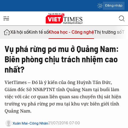
Đăng nhập
Xã hội số
Kinh tế số
Khoa học - Công nghệ
Thị trường số
Th
Vụ phá rừng pơ mu ở Quảng Nam:
Biên phòng chịu trách nhiệm cao
nhất?
VietTimes -- Đó là ý kiến của ông Huỳnh Tấn Đức,
Giám đốc Sở NN&PTNT tỉnh Quảng Nam tại buổi làm
việc với các cơ quan liên quan sau chuyến thị sát hiện
trường vụ phá rừng pơ mu tại khu vực biên giới tỉnh
Quảng Nam.
21/07/2016 07:00
Xuân Mai-Công Nhân