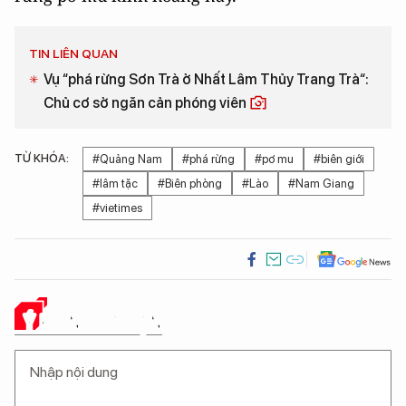
TIN LIÊN QUAN
Vụ “phá rừng Sơn Trà ở Nhất Lâm Thủy Trang Trà“:
Chủ cơ sở ngăn cản phóng viên
TỪ KHÓA:
#Quảng Nam
#phá rừng
#pơ mu
#biên giới
#lâm tặc
#Biên phòng
#Lào
#Nam Giang
#vietimes
Ý KIẾN CỦA BẠN