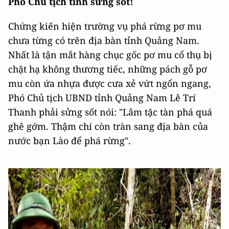
Phó Chủ tịch tỉnh sửng sốt!
Chứng kiến hiện trường vụ phá rừng pơ mu
chưa từng có trên địa bàn tỉnh Quảng Nam.
Nhất là tận mắt hàng chục gốc pơ mu cổ thụ bị
chặt hạ không thương tiếc, những pách gỗ pơ
mu còn ứa nhựa được cưa xẻ vứt ngổn ngang,
Phó Chủ tịch UBND tỉnh Quảng Nam Lê Trí
Thanh phải sửng sốt nói: "Lâm tặc tàn phá quá
ghê gớm. Thậm chí còn tràn sang địa bàn của
nước bạn Lào để phá rừng".