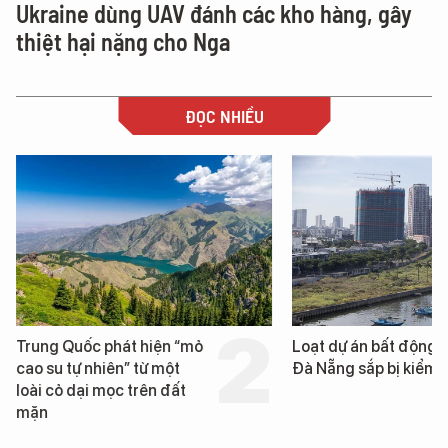
Ukraine dùng UAV đánh các kho hàng, gây
thiệt hại nặng cho Nga
ĐỌC NHIỀU
Loạt dự án bất động sản ở
EVN đã buộc thôi việc
Đà Nẵng sắp bị kiểm tra
lãnh đạo ngành điện