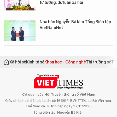
tư tưởng, dư luận xã hội
Nhà báo Nguyễn Bá làm Tổng Biên tập
VietNamNet
Xã hội số
Kinh tế số
Khoa học - Công nghệ
Thị trường số
Th
Cơ quan của Hội Truyền thông số Việt Nam
Giấy phép hoạt động báo chí số 165/GP-BVHTTDL do Bộ Văn hóa,
Thể thao và Du lịch cấp ngày 27/11/2025
Tổng Biên tập:
Nguyễn Bá Kiên