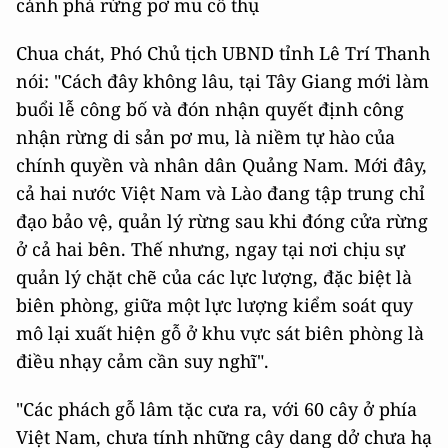
cảnh phá rừng pơ mu cổ thụ
Chua chát, Phó Chủ tịch UBND tỉnh Lê Trí Thanh
nói: "Cách đây không lâu, tại Tây Giang mới làm
buổi lễ công bố và đón nhận quyết định công
nhận rừng di sản pơ mu, là niềm tự hào của
chính quyền và nhân dân Quảng Nam. Mới đây,
cả hai nước Việt Nam và Lào đang tập trung chỉ
đạo bảo vệ, quản lý rừng sau khi đóng cửa rừng
ở cả hai bên. Thế nhưng, ngay tại nơi chịu sự
quản lý chặt chẽ của các lực lượng, đặc biệt là
biên phòng, giữa một lực lượng kiểm soát quy
mô lại xuất hiện gỗ ở khu vực sát biên phòng là
điều nhạy cảm cần suy nghĩ".
"Các phách gỗ lâm tặc cưa ra, với 60 cây ở phía
Việt Nam, chưa tính những cây dang dở chưa hạ