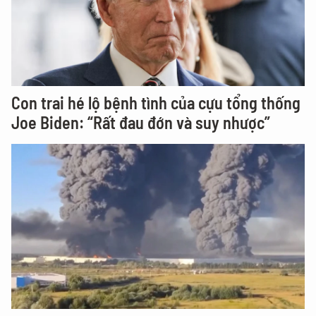
Con trai hé lộ bệnh tình của cựu tổng thống
Joe Biden: “Rất đau đớn và suy nhược”