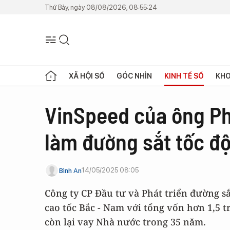
Thứ Bảy, ngày 08/08/2026, 08:55:24
XÃ HỘI SỐ
GÓC NHÌN
KINH TẾ SỐ
KHO
VinSpeed của ông P
làm đường sắt tốc đ
14/05/2025 08:05
Bình An
Công ty CP Đầu tư và Phát triển đường s
cao tốc Bắc - Nam với tổng vốn hơn 1,5 t
còn lại vay Nhà nước trong 35 năm.