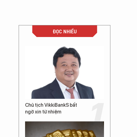
ĐỌC NHIỀU
Chủ tịch VikkiBankS bất
ngờ xin từ nhiệm