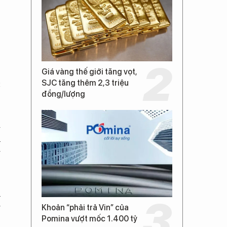
.
Giá vàng thế giới tăng vọt,
c
SJC tăng thêm 2,3 triệu
đồng/lượng
i
u
g
h
g
Khoản “phải trả Vin” của
Pomina vượt mốc 1.400 tỷ