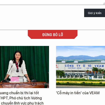
Gửi ý kiến
ĐỪNG BỎ LỠ
ang chuẩn bị thi lại tốt
'Cỗ máy in tiền' của VEAM
THPT, Phó chủ tịch Vương
chuyển lĩnh vực phụ trách