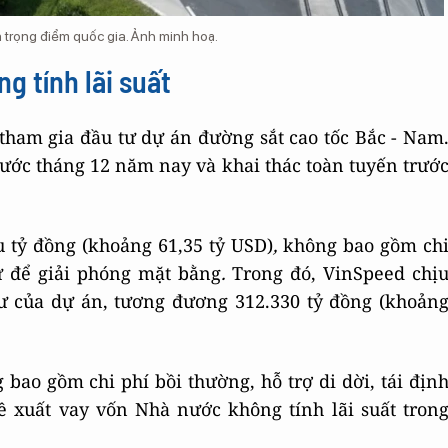
 trọng điểm quốc gia. Ảnh minh hoạ.
g tính lãi suất
tham gia đầu tư dự án đường sắt cao tốc Bắc - Nam
ước tháng 12 năm nay và khai thác toàn tuyến trướ
u tỷ đồng (khoảng 61,35 tỷ USD)
,
không bao gồm ch
cư để giải phóng mặt bằng
.
Trong đó, VinSpeed chị
ư của dự án, tương đương 312.330 tỷ đồng (khoản
bao gồm chi phí bồi thường, hỗ trợ di dời, tái địn
ề xuất vay vốn Nhà nước không tính lãi suất tron