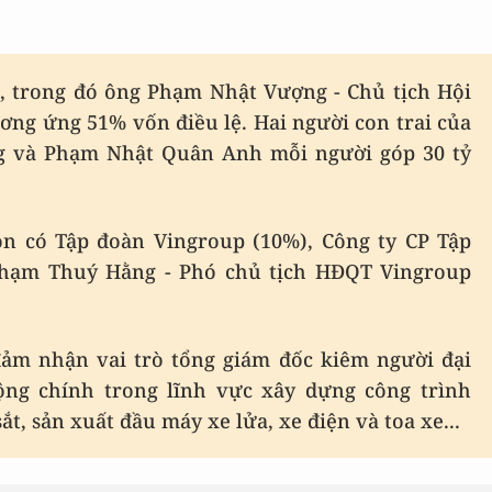
g, trong đó ông Phạm Nhật Vượng - Chủ tịch Hội
ơng ứng 51% vốn điều lệ. Hai người con trai của
 và Phạm Nhật Quân Anh mỗi người góp 30 tỷ
òn có Tập đoàn Vingroup (10%), Công ty CP Tập
Phạm Thuý Hằng - Phó chủ tịch HĐQT Vingroup
m nhận vai trò tổng giám đốc kiêm người đại
động chính trong lĩnh vực xây dựng công trình
t, sản xuất đầu máy xe lửa, xe điện và toa xe...