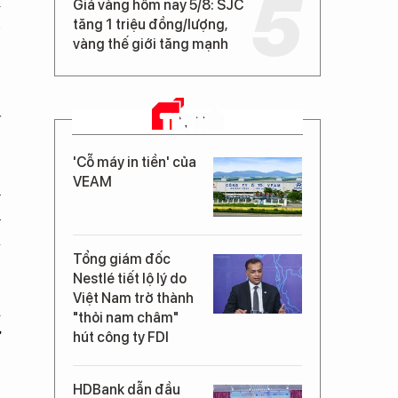
i
Giá vàng hôm nay 5/8: SJC
p
tăng 1 triệu đồng/lượng,
vàng thế giới tăng mạnh
y
TIN MỚI
'Cỗ máy in tiền' của
VEAM
h
u
à
Tổng giám đốc
Nestlé tiết lộ lý do
Việt Nam trở thành
i
"thỏi nam châm"
ự
hút công ty FDI
HDBank dẫn đầu