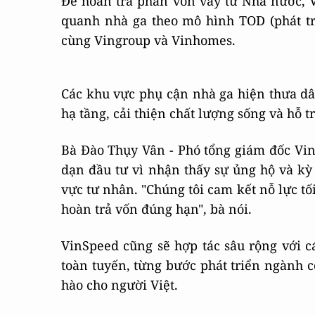
Để hoàn trả phần vốn vay từ Nhà nước, V
quanh nhà ga theo mô hình TOD (phát tri
cùng Vingroup và Vinhomes.
Các khu vực phụ cận nhà ga hiện thưa dâ
hạ tầng, cải thiện chất lượng sống và hỗ t
Bà Đào Thụy Vân - Phó tổng giám đốc Vin
dạn đầu tư vì nhận thấy sự ủng hộ và k
vực tư nhân. "Chúng tôi cam kết nỗ lực tố
hoàn trả vốn đúng hạn", bà nói.
VinSpeed cũng sẽ hợp tác sâu rộng với 
toàn tuyến, từng bước phát triển ngành c
hào cho người Việt.