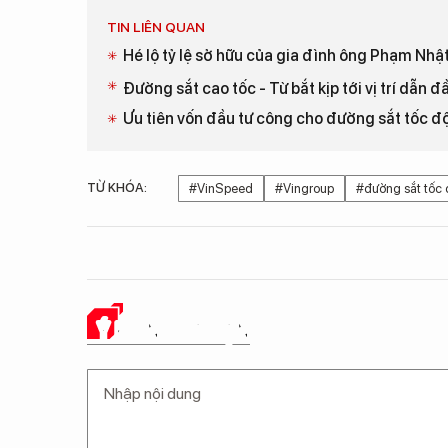
TIN LIÊN QUAN
Hé lộ tỷ lệ sở hữu của gia đình ông Phạm Nhậ
Đường sắt cao tốc - Từ bắt kịp tới vị trí dẫn 
Ưu tiên vốn đầu tư công cho đường sắt tốc đ
TỪ KHÓA:
#VinSpeed
#Vingroup
#đường sắt tốc
Ý KIẾN CỦA BẠN