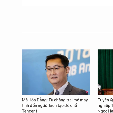
Mã Hóa Đằng: Từ chàng trai mê máy
Tuyên Qu
tính đến người kiến tạo đế chế
nghiệp 
Tencent
Ngọc Hà 