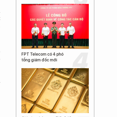
d
t
n
g
FPT Telecom có 4 phó
g
tổng giám đốc mới
ủ