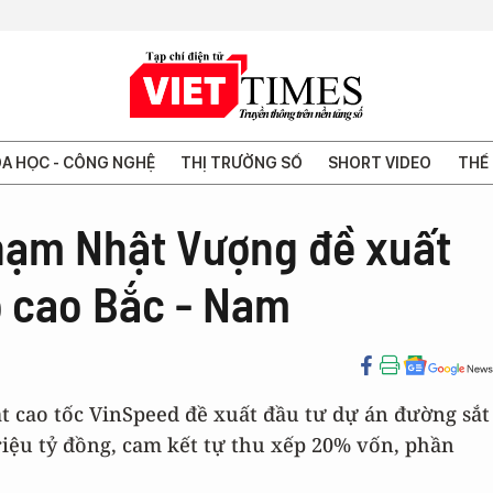
A HỌC - CÔNG NGHỆ
THỊ TRƯỜNG SỐ
SHORT VIDEO
THẾ 
hạm Nhật Vượng đề xuất
ộ cao Bắc - Nam
ắt cao tốc VinSpeed đề xuất đầu tư dự án đường sắt
riệu tỷ đồng, cam kết tự thu xếp 20% vốn, phần