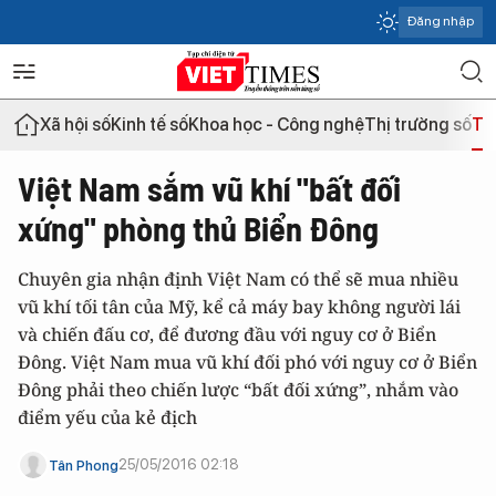
Đăng nhập
Xã hội số
Kinh tế số
Khoa học - Công nghệ
Thị trường số
Th
Việt Nam sắm vũ khí "bất đối
xứng" phòng thủ Biển Đông
Chuyên gia nhận định Việt Nam có thể sẽ mua nhiều
vũ khí tối tân của Mỹ, kể cả máy bay không người lái
và chiến đấu cơ, để đương đầu với nguy cơ ở Biển
Đông. Việt Nam mua vũ khí đối phó với nguy cơ ở Biển
Đông phải theo chiến lược “bất đối xứng”, nhắm vào
điểm yếu của kẻ địch
25/05/2016 02:18
Tân Phong