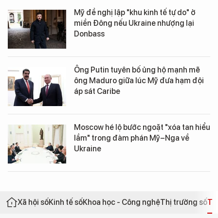
Mỹ đề nghị lập "khu kinh tế tự do" ở
miền Đông nếu Ukraine nhượng lại
Donbass
Ông Putin tuyên bố ủng hộ mạnh mẽ
ông Maduro giữa lúc Mỹ đưa hạm đội
áp sát Caribe
Moscow hé lộ bước ngoặt "xóa tan hiểu
lầm" trong đàm phán Mỹ–Nga về
Ukraine
Xã hội số
Kinh tế số
Khoa học - Công nghệ
Thị trường số
Th