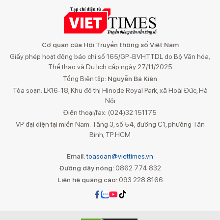
Cơ quan của Hội Truyền thông số Việt Nam
Giấy phép hoạt động báo chí số 165/GP-BVHTTDL do Bộ Văn hóa,
Thể thao và Du lịch cấp ngày 27/11/2025
Tổng Biên tập:
Nguyễn Bá Kiên
Tòa soạn: LK16-18, Khu đô thị Hinode Royal Park, xã Hoài Đức, Hà
Nội
Điện thoại/fax: (024)32 151175
VP đại diện tại miền Nam: Tầng 3, số 54, đường C1, phường Tân
Bình, TP.HCM
Email:
toasoan@viettimes.vn
Đường dây nóng:
0862 774 832
Liên hệ quảng cáo:
093 228 8166