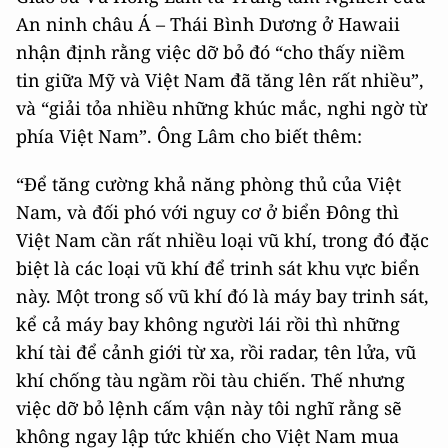
An ninh châu Á – Thái Bình Dương ở Hawaii
nhận định rằng việc dỡ bỏ đó “cho thấy niềm
tin giữa Mỹ và Việt Nam đã tăng lên rất nhiều”,
và “giải tỏa nhiều những khúc mắc, nghi ngờ từ
phía Việt Nam”. Ông Lâm cho biết thêm:
“Để tăng cường khả năng phòng thủ của Việt
Nam, và đối phó với nguy cơ ở biển Đông thì
Việt Nam cần rất nhiều loại vũ khí, trong đó đặc
biệt là các loại vũ khí để trinh sát khu vực biển
này. Một trong số vũ khí đó là máy bay trinh sát,
kể cả máy bay không người lái rồi thì những
khí tài để cảnh giới từ xa, rồi radar, tên lửa, vũ
khí chống tàu ngầm rồi tàu chiến. Thế nhưng
việc dỡ bỏ lệnh cấm vận này tôi nghĩ rằng sẽ
không ngay lập tức khiến cho Việt Nam mua