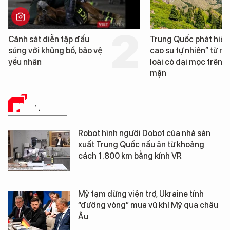
Cảnh sát diễn tập đấu
Trung Quốc phát hiện
súng với khủng bố, bảo vệ
cao su tự nhiên” từ m
yếu nhân
loài cỏ dại mọc trên đ
mặn
PHÂN TÍCH
Robot hình người Dobot của nhà sản
xuất Trung Quốc nấu ăn từ khoảng
cách 1.800 km bằng kính VR
Mỹ tạm dừng viện trợ, Ukraine tính
“đường vòng” mua vũ khí Mỹ qua châu
Âu