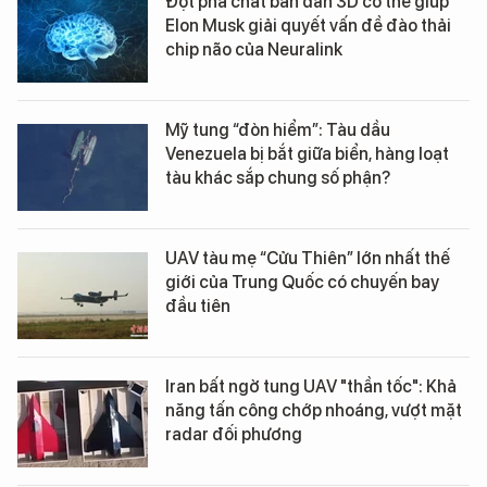
Đột phá chất bán dẫn 3D có thể giúp
Elon Musk giải quyết vấn đề đào thải
chip não của Neuralink
Mỹ tung “đòn hiểm”: Tàu dầu
Venezuela bị bắt giữa biển, hàng loạt
tàu khác sắp chung số phận?
UAV tàu mẹ “Cửu Thiên” lớn nhất thế
giới của Trung Quốc có chuyến bay
đầu tiên
Iran bất ngờ tung UAV "thần tốc": Khả
năng tấn công chớp nhoáng, vượt mặt
radar đối phương