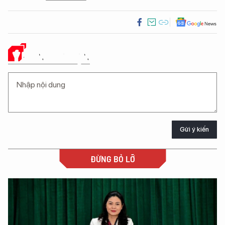
Ý KIẾN CỦA BẠN
Gửi ý kiến
ĐỪNG BỎ LỠ