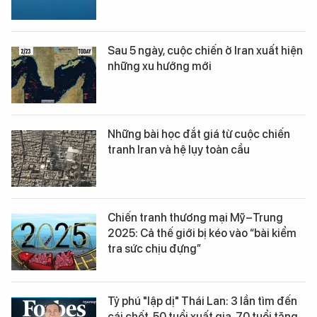
Sau 5 ngày, cuộc chiến ở Iran xuất hiện
những xu hướng mới
Những bài học đắt giá từ cuộc chiến
tranh Iran và hệ lụy toàn cầu
Chiến tranh thương mại Mỹ–Trung
2025: Cả thế giới bị kéo vào “bài kiểm
tra sức chịu đựng”
Tỷ phú "lập dị" Thái Lan: 3 lần tìm đến
cái chết, 50 tuổi xuất gia, 70 tuổi tặng