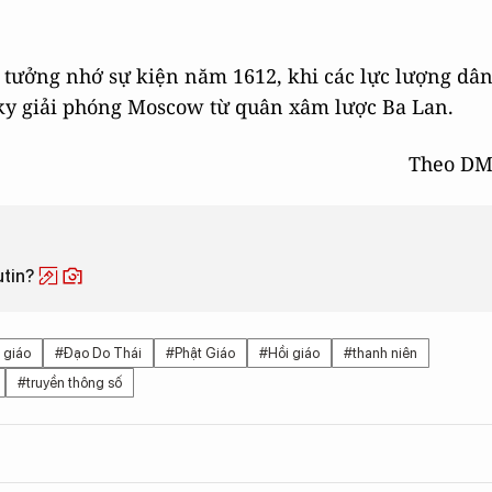
 tưởng nhớ sự kiện năm 1612, khi các lực lượng dâ
y giải phóng Moscow từ quân xâm lược Ba Lan.
Theo D
utin?
 giáo
#Đạo Do Thái
#Phật Giáo
#Hồi giáo
#thanh niên
#truyền thông số