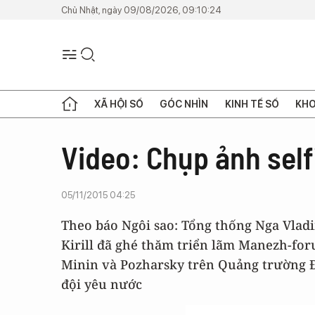
Chủ Nhật, ngày 09/08/2026, 09:10:24
XÃ HỘI SỐ
GÓC NHÌN
KINH TẾ SỐ
KHO
Video: Chụp ảnh self
05/11/2015 04:25
Theo báo Ngôi sao: Tổng thống Nga Vlad
Kirill đã ghé thăm triển lãm Manezh-for
Minin và Pozharsky trên Quảng trường Đ
đội yêu nước