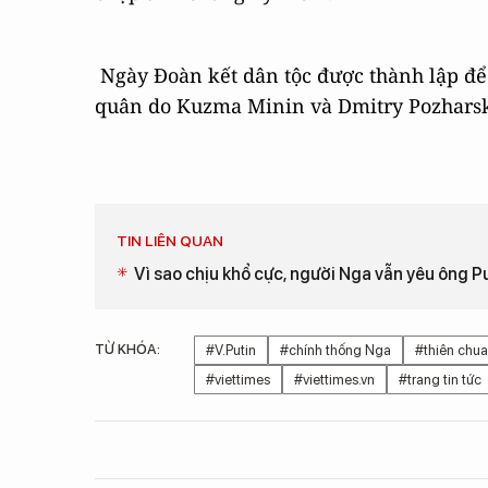
Ngày Đoàn kết dân tộc được thành lập để
quân do Kuzma Minin và Dmitry Pozharsk
TIN LIÊN QUAN
Vì sao chịu khổ cực, người Nga vẫn yêu ông P
TỪ KHÓA:
#V.Putin
#chính thống Nga
#thiên chua
#viettimes
#viettimes.vn
#trang tin tức