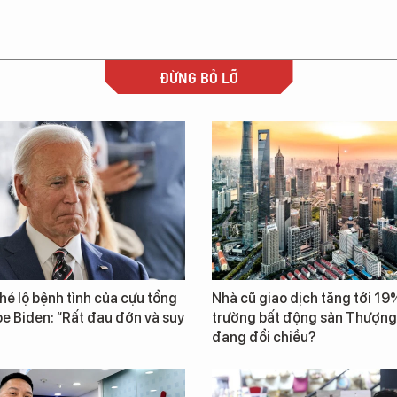
ĐỪNG BỎ LỠ
 hé lộ bệnh tình của cựu tổng
Nhà cũ giao dịch tăng tới 19%
e Biden: “Rất đau đớn và suy
trường bất động sản Thượng
đang đổi chiều?