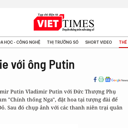
A HỌC - CÔNG NGHỆ
THỊ TRƯỜNG SỐ
SHORT VIDEO
THẾ 
ie với ông Putin
imir Putin Vladimir Putin với Đức Thượng Phụ
um "Chính thống Nga", đặt hoa tại tượng đài để
ỏ. Sau đó chụp ảnh với các thanh niên trại quân