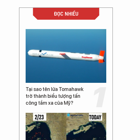
ĐỌC NHIỀU
Tại sao tên lửa Tomahawk
trở thành biểu tượng tấn
công tầm xa của Mỹ?