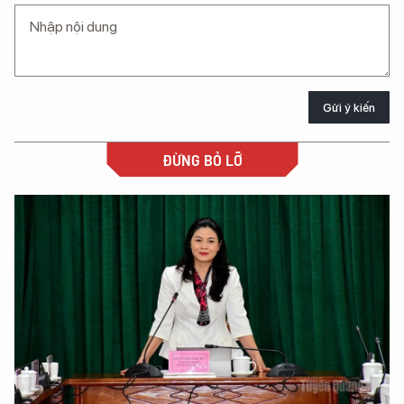
Gửi ý kiến
ĐỪNG BỎ LỠ