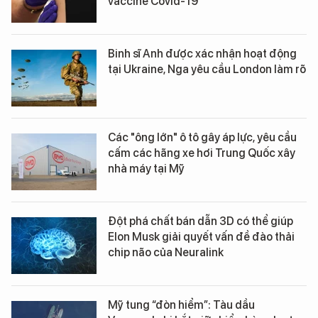
vaccine Covid-19
Binh sĩ Anh được xác nhận hoạt động
tại Ukraine, Nga yêu cầu London làm rõ
Các "ông lớn" ô tô gây áp lực, yêu cầu
cấm các hãng xe hơi Trung Quốc xây
nhà máy tại Mỹ
Đột phá chất bán dẫn 3D có thể giúp
Elon Musk giải quyết vấn đề đào thải
chip não của Neuralink
Mỹ tung “đòn hiểm”: Tàu dầu