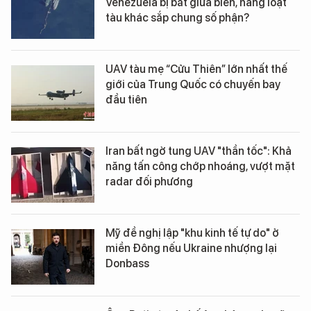
Venezuela bị bắt giữa biển, hàng loạt
tàu khác sắp chung số phận?
UAV tàu mẹ “Cửu Thiên” lớn nhất thế
giới của Trung Quốc có chuyến bay
đầu tiên
Iran bất ngờ tung UAV "thần tốc": Khả
năng tấn công chớp nhoáng, vượt mặt
radar đối phương
Mỹ đề nghị lập "khu kinh tế tự do" ở
miền Đông nếu Ukraine nhượng lại
Donbass