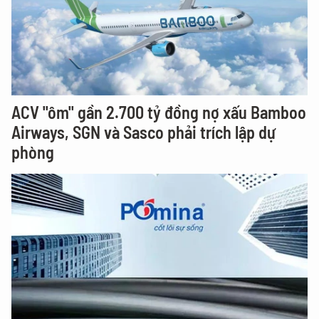
ACV "ôm" gần 2.700 tỷ đồng nợ xấu Bamboo
Airways, SGN và Sasco phải trích lập dự
phòng