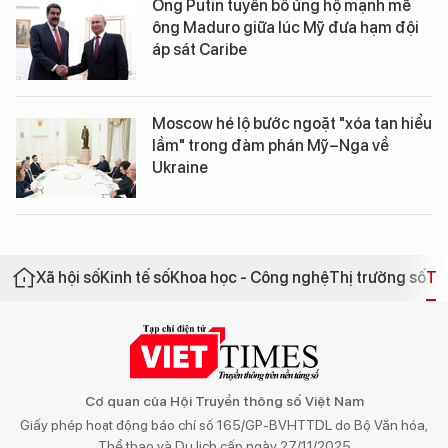
Ông Putin tuyên bố ủng hộ mạnh mẽ
ông Maduro giữa lúc Mỹ đưa hạm đội
áp sát Caribe
Moscow hé lộ bước ngoặt "xóa tan hiểu
lầm" trong đàm phán Mỹ–Nga về
Ukraine
Xã hội số
Kinh tế số
Khoa học - Công nghệ
Thị trường số
Th
Cơ quan của Hội Truyền thông số Việt Nam
Giấy phép hoạt động báo chí số 165/GP-BVHTTDL do Bộ Văn hóa,
Thể thao và Du lịch cấp ngày 27/11/2025