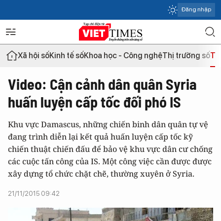
Đăng nhập
Xã hội số
Kinh tế số
Khoa học - Công nghệ
Thị trường số
Th
Video: Cận cảnh dân quân Syria
huấn luyện cấp tốc đối phó IS
Khu vực Damascus, những chiến binh dân quân tự vệ
đang trình diễn lại kết quả huấn luyện cấp tốc kỹ
chiến thuật chiến đấu để bảo vệ khu vực dân cư chống
các cuộc tấn công của IS. Một công việc cần được được
xây dựng tổ chức chặt chẽ, thường xuyên ở Syria.
21/11/2015 09:42