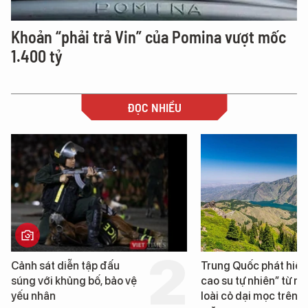
Khoản “phải trả Vin” của Pomina vượt mốc
1.400 tỷ
ĐỌC NHIỀU
n tập đấu
Trung Quốc phát hiện “mỏ
g bố, bảo vệ
cao su tự nhiên” từ một
loài cỏ dại mọc trên đất