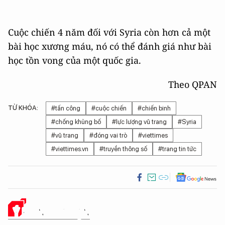
Cuộc chiến 4 năm đối với Syria còn hơn cả một
bài học xương máu, nó có thể đánh giá như bài
học tồn vong của một quốc gia.
Theo QPAN
TỪ KHÓA:
#tấn công
#cuộc chiến
#chiến binh
#chống khủng bố
#lực lượng vũ trang
#Syria
#vũ trang
#đóng vai trò
#viettimes
#viettimes.vn
#truyền thông số
#trang tin tức
Ý KIẾN CỦA BẠN